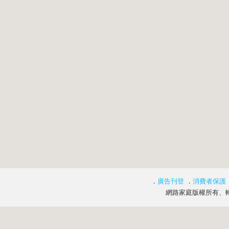
．
廣告刊登
．
消費者保護
網路家庭版權所有、轉載必究 