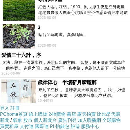
絲內褲-858(藍)已經想很多天了!也求助谷哥大神
紅色大地，莊喆，1990。亂世浮生仍想立身處世
老老實實做人撫著心跳聽音辨位依憑直覺與本能鑽
發現【闕蘭絹】冬季限定繽紛雪花100%蠶絲內
2026-08-06
向裂隙的亮處探索另一個心聲另一個共鳴的
褲-858(藍)的評價真的不錯想想哪裡買最便宜.心
3
得文.試用文.分享文行李箱/旅遊用品分享推薦.好
站台又玩嘢啦。真傷腦筋。
用.推薦.評價.熱銷.開箱文.優缺點比較
2026-08-06
愛情三十六計，序
最後選擇在這購買【闕蘭絹】冬季限定繽紛雪花
兵法，藏在一滴露水裡，映照日出的方向。 智慧，是不讓衝突成為唯
100%蠶絲內褲-858(藍) 的原因,是因為比較有保
一的答案。 進退之間，為自己留下一條生路，也為他人留下一分餘地
2026-08-06
障,也不會遇到詐騙集團,所以才選擇在這購入
歲律禪心 - 半塘新月朦朧醉
來到了立秋 ， 意味著夏天即將過去 ， 秋 ，揪也
更多資料、資訊參考分享↓↓↓
， 物於此而揪歛 ， 與格友分享此立秋聯。
10 小時前
登入
註冊
PChome首頁
線上購物
24h購物
書店
露天拍賣
比比昂代購
新聞
/
氣象
股市
個人新聞台
廣告刊登
加入聯播網
全球購物
買賣租屋
支付連
國際連
Pi 拍錢包
旅遊
服務中心