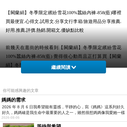
【闕蘭絹】冬季限定繽紛雪花100%蠶絲內褲-858(藍)哪裡
買最便宜.心得文.試用文.分享文行李箱/旅遊用品分享推薦.
好用.推薦.評價.熱銷.開箱文.優缺點比較
前幾天在逛街的時候看到【闕蘭絹】冬季限定繽紛雪花
100%蠶絲內褲-858(藍) 覺得很心動而且正打算買【闕蘭
絹】冬季限定繽紛雪花100%蠶絲內褲-858(藍)
繼續閱讀
但是我想【闕蘭絹】冬季限定繽紛雪花100%蠶絲內
你可能感興趣的文章
褲-858(藍) 在網路上買應該會比較便宜，【闕蘭絹】冬季
媽媽的需求
限定繽紛雪花100%蠶絲內褲-858(藍)而且24小時都能買，
2026 年 8 月 6 日我希望能有靈感，平靜的心，寫《媽媽》這系列好久
上網慢慢挑選，不用等店家開門也不用看店員臉色
好久，媽媽確是我生命中最重要的人之一，雖然很想媽媽像我愛她一樣
2026-08-06
想要購買【闕蘭絹】冬季限定繽紛雪花100%蠶
等待與希望