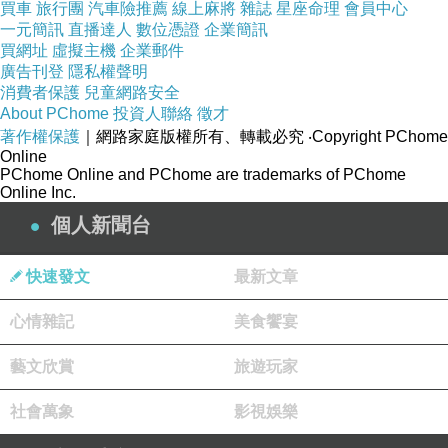
買車
旅行團
汽車險推薦
線上麻將
雜誌
星座命理
會員中心
一元簡訊
直播達人
數位憑證
企業簡訊
買網址
虛擬主機
企業郵件
廣告刊登
隱私權聲明
消費者保護
兒童網路安全
About PChome
投資人聯絡
徵才
著作權保護
｜網路家庭版權所有、轉載必究
‧Copyright PChome
Online
PChome Online and PChome are trademarks of PChome
Online Inc.
個人新聞台
快速發文
最新文章
心情雜記
美食饗宴
藝文欣賞
旅遊玩家
社會萬象
影視娛樂
商品網址
: