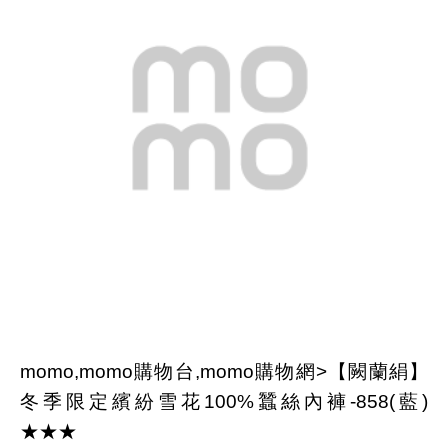
momo,momo購物台,momo購物網>【闕蘭絹】
冬季限定繽紛雪花100%蠶絲內褲-858(藍)
★★★