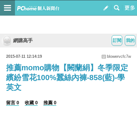
網購高手
訂閱
我的
2015-07-11 12:14:19
blowervcfc7w
推薦momo購物【闕蘭絹】冬季限定
繽紛雪花100%蠶絲內褲-858(藍)-學
英文
留言 0
收藏 0
推薦 0