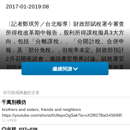
2017-01-2019:08
〔記者鄭琪芳／台北報導〕財政部賦稅署今審查
所得稅改革期中報告，股利所得課稅擬具3大方
向，包括「分離課稅」、「分開計稅、合併申
報」及「部分免稅」，但稅率未定。財政部預計
2月召開座談會，邀請產官學界討論。賦稅署官
員指出，有關股利所得課稅及兩稅合一制度改革
繼續閱讀
方向，期中報告提出32個方案，可歸納出3大方
向。首先，就是股利所得採「分離課稅」，稅率
你可能感興趣的文章
多少還要試算；此方向可解決內外資稅負不公的
問題，但有低所得加稅、高所得減稅的爭議。官
千萬別模仿
brothers and sisters, friends and neighbors
員表示，股利所得課稅第2大方向是「分開計
https://youtube.com/shorts/hUfepoOgSak?is=xX2f827BaG4S69iR
稅、合併申報」，計稅方向又可分為3種，包括
13 小時前
https
單一稅率及累進稅率，累進稅率分成以家戶所得
◎吉祥_037~038