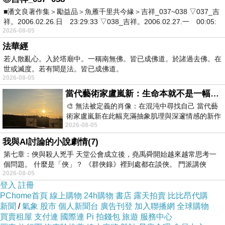
淨額計算或以股利所得淨額計算；而且，考慮租
■潘文良著作集＞勵益品＞魚雁千里共今緣＞吉祥_037~038 ▽037_吉
祥。2006.02.26.日 23:29:33 ▽038_吉祥。2006.02.27.一 00:05:
稅公平問題，可能搭配定額免稅、比例免稅、儲
2026-08-05
蓄投資特別扣除或股利抵減稅額。至於第3大方
法華經
向則是「股利所得部分免稅」，也就是「合併計
若人散亂心。入於塔廟中。一稱南無佛。皆已成佛道。於諸過去佛。在
世或滅度。若有聞是法。皆已成佛道。
稅、合併申報」，適用綜所稅累進稅率，可能搭
2026-08-05
配無扣除、儲蓄投資特別扣除額及股利抵減稅額
當代藝術家盧嵐新：生命本就不是一幅能被定義的肖像，在混亂與交疊中拼湊完整的靈魂
3種方式。賦稅署官員表示，期中報告主要研議
🎨 無法被定義的肖像：在混沌中尋找自己 當代藝
術家盧嵐新在此幅充滿抽象肌理與深邃情感的新作
股利所得課稅問題，至於綜所稅及營所稅稅率如
2026-08-05
中，以灰白為基底，交織著塗抹、刮擦與
何調整？外資分離課稅稅率是否跟著調整等？還
我與AI討論的小說劇情(7)
要進一步研議；預計2月召開座談會，4月中提出
第七章：俠與殺人兇手 天堂公會成立後，堯禹舜開始越來越常思考一
期末報告，5月提出修正草案。
個問題。 什麼是「俠」？ 《群俠錄》裡到處都在談俠。 門派講俠
2026-08-05
登入
註冊
PChome首頁
線上購物
24h購物
書店
露天拍賣
比比昂代購
新聞
/
氣象
股市
個人新聞台
廣告刊登
加入聯播網
全球購物
買賣租屋
支付連
國際連
Pi 拍錢包
旅遊
服務中心