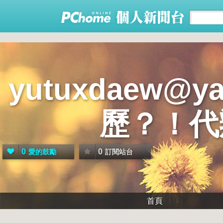
yutuxdaew@
歷？！代
0
0
愛的鼓勵
訂閱站台
首頁