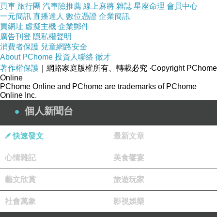
買車
旅行團
汽車險推薦
線上麻將
雜誌
星座命理
會員中心
yutuxdaew@yahoo.com.tw
畢業證書
,
一元簡訊
直播達人
數位憑證
企業簡訊
yutuxdaew@yahoo.com.tw
畢業證書買賣
,
買網址
虛擬主機
企業郵件
廣告刊登
隱私權聲明
yutuxdaew@yahoo.com.tw
畢業證書製作
,
消費者保護
兒童網路安全
yutuxdaew@yahoo.com.tw
畢業證書字號
,
About PChome
投資人聯絡
徵才
yutuxdaew@yahoo.com.tw
畢業證書不見
,
著作權保護
｜網路家庭版權所有、轉載必究
‧Copyright PChome
Online
yutuxdaew@yahoo.com.tw
畢業證書價錢
,
PChome Online and PChome are trademarks of PChome
yutuxdaew@yahoo.com.tw
畢業證書英文
,
Online Inc.
yutuxdaew@yahoo.com.tw
畢業證書補發
,
個人新聞台
yutuxdaew@yahoo.com.tw
畢業證書不見
,
yutuxdaew@yahoo.com.tw
畢業證書遺失
,
快速發文
最新文章
yutuxdaew@yahoo.com.tw
畢業證書查詢
,
心情雜記
美食饗宴
yutuxdaew@yahoo.com.tw
畢業證書製作價格
,
yutuxdaew@yahoo.com.tw
畢業證書製作軟體
藝文欣賞
旅遊玩家
yutuxdaew@yahoo.com.tw
台灣畢業證書製
作
,
yutuxdaew@yahoo.com.tw
多益
,
社會萬象
影視娛樂
yutuxdaew@yahoo.com.tw
多益報名
,