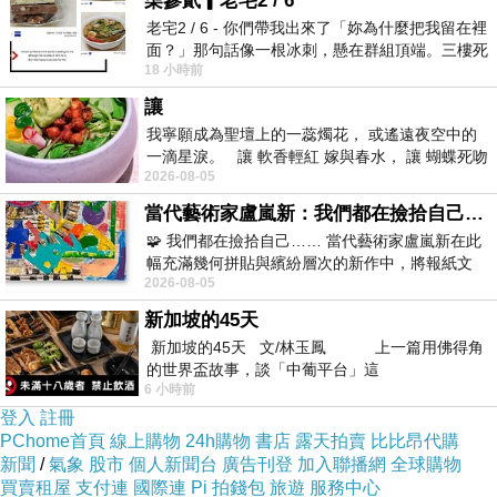
柒參貳▎老宅2 / 6
yutuxdaew@yahoo.com.tw
買
TOEIC,
老宅2 / 6 - 你們帶我出來了「妳為什麼把我留在裡
面？」那句話像一根冰刺，懸在群組頂端。三樓死
yutuxdaew@yahoo.com.tw
TOEIC,
18 小時前
死盯著照片裡的人。那個人確實站在
yutuxdaew@yahoo.com.tw
IELTS,
讓
yutuxdaew@yahoo.com.tw
TOEFL,
我寧願成為聖壇上的一蕊燭花， 或遙遠夜空中的
yutuxdaew@yahoo.com.tw
JLPT,
一滴星淚。 讓 軟香輕紅 嫁與春水， 讓 蝴蝶死吻
2026-08-05
夏日最後一瓣玫瑰， 讓
yutuxdaew@yahoo.com.tw
GEPT,
yutuxdaew@yahoo.com.tw
網友推薦專業代辦畢
當代藝術家盧嵐新：我們都在撿拾自己，將散落的情緒與碎片，拼回生命完整的輪廓
🧩 我們都在撿拾自己…… 當代藝術家盧嵐新在此
業證書
,
yutuxdaew@yahoo.com.tw
合法代辦畢業
幅充滿幾何拼貼與繽紛層次的新作中，將報紙文
證書
,
yutuxdaew@yahoo.com.tw
專業合法代辦學
2026-08-05
字、彩色剪紙與明亮顏料層層
歷執照證照畢業證書
,
yutuxdaew@yahoo.com.tw
新加坡的45天
代辦多益
,
yutuxdaew@yahoo.com.tw
多益證書代
新加坡的45天 文/林玉鳳 上一篇用佛得角
辦
,
yutuxdaew@yahoo.com.tw
代辦證
的世界盃故事，談「中葡平台」這
6 小時前
書
,
yutuxdaew@yahoo.com.tw
代辦學歷
,
登入
註冊
yutuxdaew@yahoo.com.tw
代辦雅
PChome首頁
線上購物
24h購物
書店
露天拍賣
比比昂代購
思
,
yutuxdaew@yahoo.com.tw
代辦畢業證書
,
新聞
/
氣象
股市
個人新聞台
廣告刊登
加入聯播網
全球購物
買賣租屋
支付連
國際連
Pi 拍錢包
旅遊
服務中心
yutuxdaew@yahoo.com.tw
畢業
,