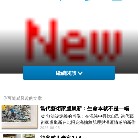
繼續閱讀
yutuxdaew@yahoo.com.tw
買畢業證書
,
你可能感興趣的文章
yutuxdaew@yahoo.com.tw
買學歷
,
當代藝術家盧嵐新：生命本就不是一幅能被定義的肖像，在混亂與交疊中拼湊完整的靈魂
yutuxdaew@yahoo.com.tw
買文憑
,
🎨 無法被定義的肖像：在混沌中尋找自己 當代藝
yutuxdaew@yahoo.com.tw
買執照
,
術家盧嵐新在此幅充滿抽象肌理與深邃情感的新作
yutuxdaew@yahoo.com.tw
買證照
,
2026-08-05
中，以灰白為基底，交織著塗抹、刮擦與
yutuxdaew@yahoo.com.tw
買證件
,