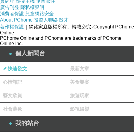
買網址
虛擬主機
企業郵件
廣告刊登
隱私權聲明
消費者保護
兒童網路安全
About PChome
投資人聯絡
徵才
著作權保護
｜網路家庭版權所有、轉載必究
‧Copyright PChome
Online
PChome Online and PChome are trademarks of PChome
Online Inc.
個人新聞台
快速發文
最新文章
心情雜記
美食饗宴
藝文欣賞
旅遊玩家
社會萬象
影視娛樂
我的站台