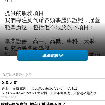
提供的服務項目
我們專注於代辦各類學歷與證照，涵蓋
範圍廣泛，包括但不限於以下項目：
畢業證書：高中、高職、專科、大學、
研究所等各級學歷。
語言檢定：如多益（TOEIC）及其他
繼續閱讀
英語檢定證書。
專業證照與執照：適用於各行各業的專
你可能感興趣的文章
業資格證明。
無論您需要的是國內還是國外的相關文
又見犬青
送上 「女孩 依賴」 https://youtu.be/o3NgmHjAHiE?
件，我們都能以專業的態度和高效的速
is=CCvsvJhSur12W4s1 壞習慣，非常不適合改，只會越來越依賴。
度，為您提供滿意的服務。
2026-08-08
我害怕的
咪咪~你怎麼能..撩完人就消失不見了