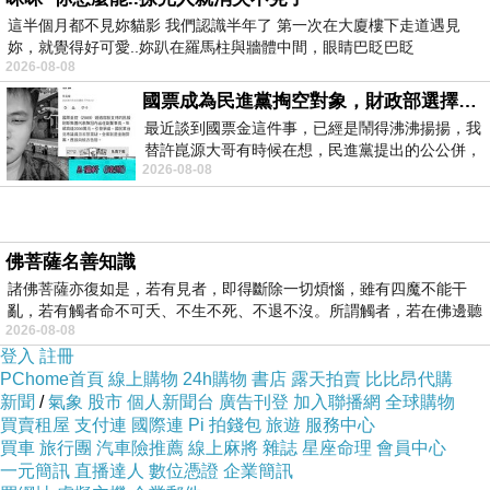
為什麼選擇我們？
這半個月都不見妳貓影 我們認識半年了 第一次在大廈樓下走道遇見
妳，就覺得好可愛..妳趴在羅馬柱與牆體中間，眼睛巴眨巴眨
合法與專業：我們的服務遵循合法規
2026-08-08
範，確保文件真實有效，讓您無後顧之
國票成為民進黨掏空對象，財政部選擇性失憶
憂。
最近談到國票金這件事，已經是鬧得沸沸揚揚，我
替許崑源大哥有時候在想，民進黨提出的公公併，
快速高效：深知時間對於成功的重要
2026-08-08
其實就是想要國庫通黨庫，鬧出最大的醜
性，我們以最快的速度完成您的需求。
資料保密：我們非常重視客戶的隱私，
採取嚴密的保密措施，確保您的個人資
佛菩薩名善知識
料不會外洩。
諸佛菩薩亦復如是，若有見者，即得斷除一切煩惱，雖有四魔不能干
亂，若有觸者命不可夭、不生不死、不退不沒。所謂觸者，若在佛邊聽
辦理方式
2026-08-08
受
若您有需求，請通過電子郵件與我們聯
登入
註冊
PChome首頁
線上購物
24h購物
書店
露天拍賣
比比昂代購
繫。我們的聯絡方式如下：
新聞
/
氣象
股市
個人新聞台
廣告刊登
加入聯播網
全球購物
買賣租屋
支付連
國際連
Pi 拍錢包
旅遊
服務中心
買車
旅行團
汽車險推薦
線上麻將
雜誌
星座命理
會員中心
聯絡信箱：yutuxdaew@yahoo.com.tw
一元簡訊
直播達人
數位憑證
企業簡訊