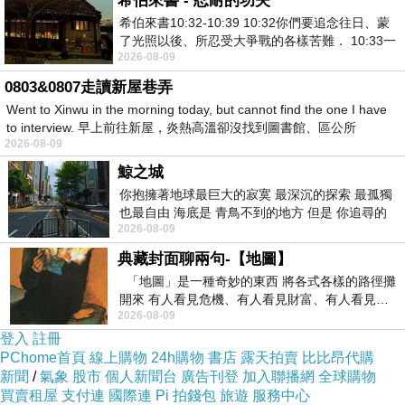
希伯來書 - 忍耐的功夫
希伯來書10:32-10:39 10:32你們要追念往日、蒙
買假畢業證書|畢業證書製作|買學歷|買證書|買學
了光照以後、所忍受大爭戰的各樣苦難． 10:33一
位|文憑製作|買多益|買TOEIC|買多益證書|畢業證
2026-08-09
面被毀謗、遭患難、成了戲景、叫眾人
書、學歷、文憑、證照、TOEIC，歡迎來信洽詢
0803&0807走讀新屋巷弄
yutuxdaew@yahoo.com.tw
Went to Xinwu in the morning today, but cannot find the one I have
to interview. 早上前往新屋，炎熱高溫卻沒找到圖書館、區公所
2026-08-09
普發一萬 普發1萬普發一萬 普發1萬普發一萬 普
鯨之城
發1萬普發一萬 普發1萬普發一萬 普發1萬普發一
你抱擁著地球最巨大的寂寞 最深沉的探索 最孤獨
也最自由 海底是 青鳥不到的地方 但是 你追尋的
萬 普發1萬
2026-08-09
幸福 可以比珍珠更
普發一萬 普發1萬普發一萬 普發1萬普發一萬 普
典藏封面聊兩句-【地圖】
發1萬普發一萬 普發1萬普發一萬 普發1萬普發一
「地圖」是一種奇妙的東西 將各式各樣的路徑攤
萬 普發1萬
開來 有人看見危機、有人看見財富、有人看見…
2026-08-09
從中可以發掘出不同的
普發一萬 普發1萬普發一萬 普發1萬普發一萬 普
登入
註冊
發1萬普發一萬 普發1萬普發一萬 普發1萬普發一
PChome首頁
線上購物
24h購物
書店
露天拍賣
比比昂代購
新聞
萬 普發1萬
/
氣象
股市
個人新聞台
廣告刊登
加入聯播網
全球購物
買賣租屋
支付連
國際連
Pi 拍錢包
旅遊
服務中心