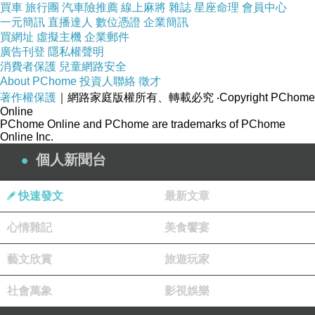
普發一萬 普發1萬普發一萬 普發1萬普發一萬 普
買車
旅行團
汽車險推薦
線上麻將
雜誌
星座命理
會員中心
發1萬普發一萬 普發1萬普發一萬 普發1萬普發一
一元簡訊
直播達人
數位憑證
企業簡訊
買網址
虛擬主機
企業郵件
萬 普發1萬
廣告刊登
隱私權聲明
普發一萬 普發1萬普發一萬 普發1萬普發一萬 普
消費者保護
兒童網路安全
About PChome
投資人聯絡
徵才
發1萬普發一萬 普發1萬普發一萬 普發1萬普發一
著作權保護
｜網路家庭版權所有、轉載必究
‧Copyright PChome
萬 普發1萬
Online
PChome Online and PChome are trademarks of PChome
普發一萬 普發1萬普發一萬 普發1萬普發一萬 普
Online Inc.
發1萬普發一萬 普發1萬普發一萬 普發1萬普發一
個人新聞台
萬 普發1萬
普發一萬 普發1萬普發一萬 普發1萬普發一萬 普
快速發文
最新文章
發1萬普發一萬 普發1萬普發一萬 普發1萬普發一
心情雜記
美食饗宴
萬 普發1萬
普發一萬 普發1萬普發一萬 普發1萬普發一萬 普
藝文欣賞
旅遊玩家
發1萬普發一萬 普發1萬普發一萬 普發1萬普發一
社會萬象
影視娛樂
萬 普發1萬