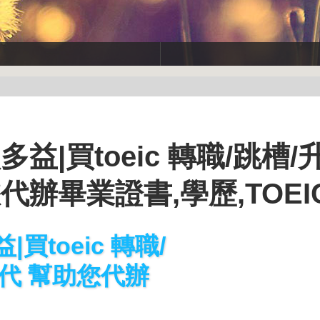
益|買toeic 轉職/跳槽/
代辦畢業證書,學歷,TOEI
買toeic 轉職/
時代 幫助您代辦