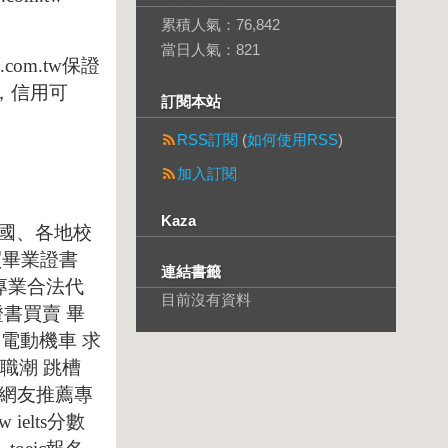
累積人氣：
76,842
當日人氣：
821
.com.tw
保證
，信用可
訂閱本站
RSS訂閱
(
如何使用RSS
)
加入訂閱
Kaza
國、各地校
買畢業證書
連結書籤
專業合法代
目前沒有資料
證書買賣
畢
電動機車
求
職潮
跳槽
網友推薦專
tw
ielts
分數