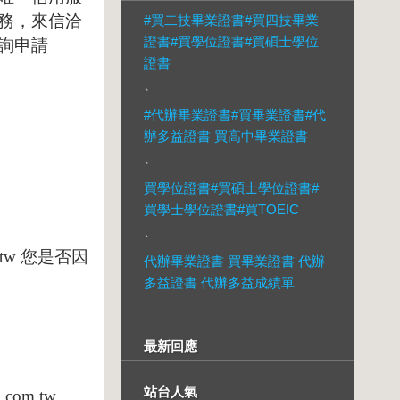
務，來信洽
#買二技畢業證書#買四技畢業
證書#買學位證書#買碩士學位
詢申請
證書
、
#代辦畢業證書#買畢業證書#代
辦多益證書 買高中畢業證書
、
買學位證書#買碩士學位證書#
買學士學位證書#買TOEIC
、
tw
您是否因
代辦畢業證書 買畢業證書 代辦
多益證書 代辦多益成績單
最新回應
站台人氣
.com.tw