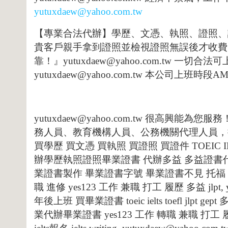
yutuxdaew@yahoo.com.tw
【專業合法代辦】學歷、文憑、執照、證照、
貴客戶親手拿到證照並檢視證照無誤後才收費
靠！』
yutuxdaew@yahoo.com.tw
一切合法可
yutuxdaew@yahoo.com.tw
本公司上班時段
AM
yutuxdaew@yahoo.com.tw
很高興能為您服務
務人員、教育機構人員、公務機關代理人員，
買學歷
買文憑
買執照
買證照
買證件
TOEIC 
辦學歷執照證照畢業證書
代辦多益
多益證書
業證書製作
畢業證書字號
畢業證書不見
托福
職
進修
yes123
工作
兼職
打工
履歷
多益
jlpt,
年後上班
買畢業證書
toeic ielts toefl jlpt gept
業代辦畢業證書
yes123
工作
轉職
兼職
打工