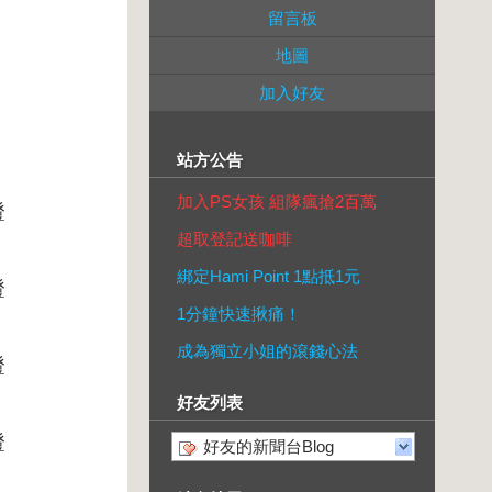
留言板
地圖
加入好友
站方公告
加入PS女孩 組隊瘋搶2百萬
證
超取登記送咖啡
綁定Hami Point 1點抵1元
證
1分鐘快速揪痛！
成為獨立小姐的滾錢心法
證
好友列表
證
好友的新聞台Blog