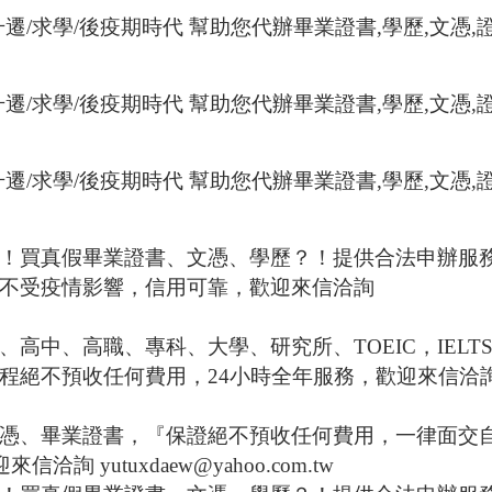
升遷
/
求學
/
後疫期時代
幫助您代辦畢業證書
,
學歷
,
文憑
,
升遷
/
求學
/
後疫期時代
幫助您代辦畢業證書
,
學歷
,
文憑
,
升遷
/
求學
/
後疫期時代
幫助您代辦畢業證書
,
學歷
,
文憑
,
！買真假畢業證書、文憑、學歷？！提供合法申辦服
不受疫情影響，信用可靠，歡迎來信洽詢
、高中、高職、專科、大學、研究所、
TOEIC
，
IELT
程絕不預收任何費用，
24
小時全年服務，歡迎來信洽
憑、畢業證書，『保證絕不預收任何費用，一律面交
迎來信洽詢
yutuxdaew@yahoo.com.tw