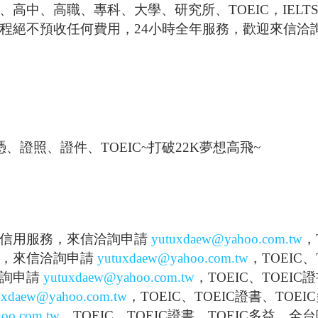
、高中、高職、專科、大學、研究所、
TOEIC
，
IELT
程絕不預收任何費用，
24
小時全年服務，歡迎來信洽
憑、證照、證件、
TOEIC~
打破
22K
夢想高飛
~
信用服務，來信洽詢申請
yutuxdaew@yahoo.com.
t
w
，
，來信洽詢申請
yutuxdaew@yahoo.com.t
w
，
TOEI
C
、
詢申請
yutuxdaew@yahoo.com.
t
w
，
TOEI
C
、
TOEIC
證
uxdaew@yahoo.com.t
w
，
TOEI
C
、
TOEIC
證書、
TOEIC
oo.com.
t
w
，
TOEI
C
、
TOEIC
證書、
TOEIC
多益，全台