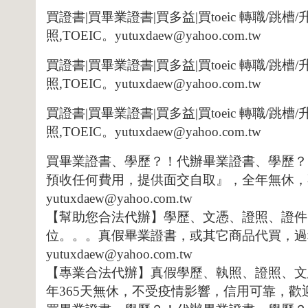
買證書
|
買畢業證書
|
買多益
|
買
toeic
轉職
/
跳槽
/
照
,TOEIC
。
yutuxdaew@yahoo.com.tw
買證書
|
買畢業證書
|
買多益
|
買
toeic
轉職
/
跳槽
/
照
,TOEIC
。
yutuxdaew@yahoo.com.tw
買證書
|
買畢業證書
|
買多益
|
買
toeic
轉職
/
跳槽
/
照
,TOEIC
。
yutuxdaew@yahoo.com.tw
買畢業證書、學歷？！代辦畢業證書、學歷？
預收任何費用，提供面交自取』，全年無休，
yutuxdaew@yahoo.com.tw
【幫助您合法代辦】學歷、文憑、證照、證件
位。。。真假畢業證書，或其它商品代買，過
yutuxdaew@yahoo.com.tw
【專業合法代辦】真假學歷、執照、證照、文
年
365
天無休，不受疫情影響，信用可靠，歡