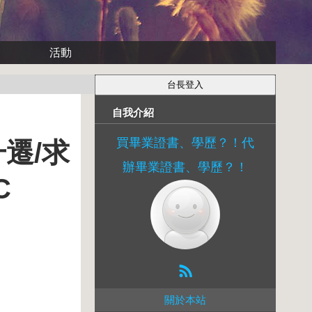
活動
自我介紹
買畢業證書、學歷？！代
升遷/求
辦畢業證書、學歷？！
C
關於本站