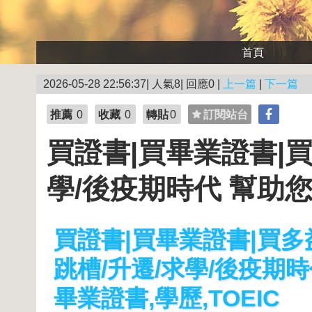
首頁
2026-05-28 22:56:37| 人氣8| 回應0 |
上一篇
|
下一篇
推薦
0
收藏
0
轉貼
0
訂閱站台
買證書|買畢業證書|買多
學/後疫期時代 幫助您
買證書|買畢業證書|買多益|
跳槽/升遷/求學/後疫期
畢業證書,學歷,TOEIC