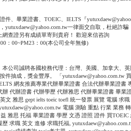
證件、畢業證書、
TOEIC
、
IELTS
『
yutuxdaew@yahoo
，
yutuxdaew@yahoo.com.tw
一律面交自取，杜絕詐騙
上網查證另有成績單寄到貴府！
歡迎來信咨詢
00
：
00~PM23
：
00(
本公司全年無修
)
！本公司誠聘各國校務代理：台灣、美國、加拿大、英
按件抽成，獎金豐厚。
「
yutuxdaew@yahoo.com.tw
IELTS
網友推薦專業代辦畢業證書
合法代辦畢業證書
代辦
代辦證書
代辦學歷
代辦雅思
代辦畢業證書
畢業
英文
雅思
gept ielts toeic toefl
統一發票
展覽
電腦
求職
yutuxdaew@yahoo.com.tw
電腦
測驗
重點
行業
業務
轉
多益
雅思
托福
畢業證書
學歷
文憑
證照
證件
買
TOEIC
履歷
求職
英文
進修
求職托福
,
yutuxdaew@yahoo.com.