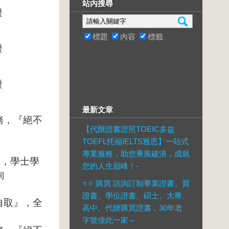
站內搜尋
證
標題
內容
標籤
證
證
最新文章
務，『絕不
【代辦證書證照TOEIC多益
TOEFL托福IELTS雅思】一站式
專業服務，助您乘風破浪，成就
S
，學士學
您的人生巔峰！-
詢
⭐️⭐️ 購買 諮詢訂制畢業證書、買
證書、學位證書、碩士、大專、
自取』，全
高中、代辦購買證書，30年老
字號僅此一家～