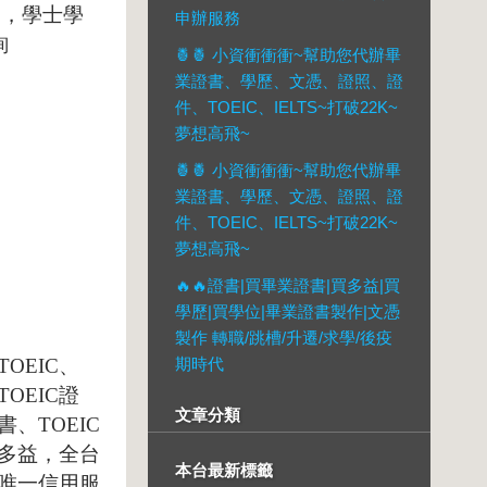
S
，學士學
申辦服務
詢
🍍🍍 小資衝衝衝~幫助您代辦畢
業證書、學歷、文憑、證照、證
件、TOEIC、IELTS~打破22K~
夢想高飛~
🍍🍍 小資衝衝衝~幫助您代辦畢
業證書、學歷、文憑、證照、證
件、TOEIC、IELTS~打破22K~
夢想高飛~
🔥🔥證書|買畢業證書|買多益|買
學歷|買學位|畢業證書製作|文憑
製作 轉職/跳槽/升遷/求學/後疫
TOEI
C
、
期時代
TOEIC
證
文章分類
書、
TOEIC
多益，全台
本台最新標籤
唯一信用服