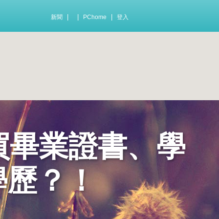
|
|
|
新聞
PChome
登入
tw 買畢業證書、學
學歷？！