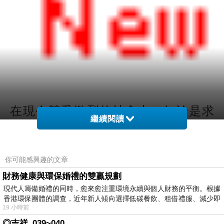
在現今競爭激烈的社會中，無論是求
繼續閱讀
職、晉升、創業還是升學，擁有相關的
學歷、文憑或專業證照，往往成為成功
的關鍵。然而，對於一些忙於工作或生
你可能感興趣的文章
活的人士而言，取得這些文件可能是一
財務健康與環保婚禮的雙贏規劃
項困難的挑戰。在這裡，我們提供專業
現代人籌備婚禮的同時，愈來愈注重環境永續與個人財務的平衡。根據
且合法的代辦服務，幫助您快速獲得所
香港環保團體的調查，近年新人傾向選擇低碳餐飲、租借禮服、減少即
19 小時前
需的學歷與證照，為您的未來鋪平道
◎吉祥_039~040