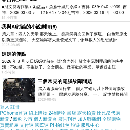
路。
■潘文良著作集＞勵益品＞魚雁千里共今緣＞吉祥_039~040 ▽039_吉
祥。2006.03.03.五 12:59:17 ▽040_吉祥。2006.03.16.四 00:00:
15 小時前
提供的服務項目
我與AI討論的小說劇情(6)
我們專注於代辦各類學歷與證照，涵蓋
第六章：四人的天堂 那天晚上。 堯禹舜再次回到了夢境。 白色荒原比
範圍廣泛，包括但不限於以下項目：
以前更加遼闊。 天空漂浮著大量發光文字，像無數人的思想被掛
2026-08-05
媽媽的優點
畢業證書：高中、高職、專科、大學、
2026 年 8 月 6 日媽媽從前在《北窗內外》散文中寫到理想的遊俠生
研究所等各級學歷。
活：不結婚、不生孩子、交女朋友、做喜歡的事業、單獨遊走江
語言檢定：如多益（TOEIC）及其他
1 小時前
湖⋯⋯，
英語檢定證書。
三個常見的電腦故障問題
踏入電腦這個行業 ，個人常碰到以下幾個電腦故
專業證照與執照：適用於各行各業的專
障問題 ~ 跟網友經驗分享。 一 、 記憶體接觸問
業資格證明。
2026-08-05
題 : 記憶體即
無論您需要的是國內還是國外的相關文
登入
註冊
PChome首頁
線上購物
24h購物
書店
露天拍賣
比比昂代購
件，我們都能以專業的態度和高效的速
新聞
/
氣象
股市
個人新聞台
廣告刊登
加入聯播網
全球購物
度，為您提供滿意的服務。
買賣租屋
支付連
國際連
Pi 拍錢包
旅遊
服務中心