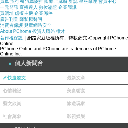
買車
旅行團
汽車險推薦
線上麻將
雜誌
星座命理
會員中心
一元簡訊
直播達人
數位憑證
企業簡訊
為什麼選擇我們？
買網址
虛擬主機
企業郵件
廣告刊登
隱私權聲明
合法與專業：我們的服務遵循合法規
消費者保護
兒童網路安全
範，確保文件真實有效，讓您無後顧之
About PChome
投資人聯絡
徵才
憂。
著作權保護
｜網路家庭版權所有、轉載必究
‧Copyright PChome
Online
快速高效：深知時間對於成功的重要
PChome Online and PChome are trademarks of PChome
Online Inc.
性，我們以最快的速度完成您的需求。
個人新聞台
資料保密：我們非常重視客戶的隱私，
採取嚴密的保密措施，確保您的個人資
快速發文
最新文章
料不會外洩。
辦理方式
心情雜記
美食饗宴
若您有需求，請通過電子郵件與我們聯
藝文欣賞
旅遊玩家
繫。我們的聯絡方式如下：
社會萬象
影視娛樂
聯絡信箱：yutuxdaew@yahoo.com.tw