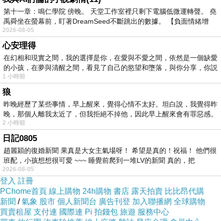
位|文憑製作|買多益|買TOEIC|買多益證書|畢業證
第十一章：鳴仁學院 傍晚。 天堂工作室裡只剩下電腦低微運轉聲。 堯
書、學歷、文憑、證照、TOEIC，歡迎來信洽詢
禹舜坐在螢幕前，盯著DreamSeed不斷跳出的數據。 【負面情緒增
2026-08-05
yutuxdaew@yahoo.com.tw
心安理得
買假畢業證書|畢業證書製作|買學歷|買證書|買學
在幻相和現實之間，我的選擇是你，在愛與不愛之間，依然是一個缺愛
位|文憑製作|買多益|買TOEIC|買多益證書|畢業證
的小孩，在夢與清醒之間，看見了自己的慾望和墮落，與你分享，你説
書、學歷、文憑、證照、TOEIC，歡迎來信洽詢
1 小時前
狼
yutuxdaew@yahoo.com.tw
昨晚經歷了某些事情，早上醒來，覺得心情不太好。坦白說，我覺得昨
買假畢業證書|畢業證書製作|買學歷|買證書|買學
晚，那個人離我太近了，但我拒絕不掉他，因此早上醒來會有罪惡感。
位|文憑製作|買多益|買TOEIC|買多益證書|畢業證
2 小時前
書、學歷、文憑、證照、TOEIC，歡迎來信洽詢
日記0805
趙麗穎的復婚新聞 果真是大女主氣場呀！ 希望是真的！祝福！ 他們很
yutuxdaew@yahoo.com.tw
班配，小孩想想很可愛 ~~~ 睡覺前爬到一堆LV的新聞 真的，把
買假畢業證書|畢業證書製作|買學歷|買證書|買學
2026-08-05
位|文憑製作|買多益|買TOEIC|買多益證書|畢業證
登入
註冊
PChome首頁
線上購物
24h購物
書店
露天拍賣
比比昂代購
書、學歷、文憑、證照、TOEIC，歡迎來信洽詢
新聞
/
氣象
股市
個人新聞台
廣告刊登
加入聯播網
全球購物
yutuxdaew@yahoo.com.tw
買賣租屋
支付連
國際連
Pi 拍錢包
旅遊
服務中心