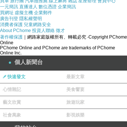
買車
旅行團
汽車險推薦
線上麻將
雜誌
星座命理
會員中心
買假畢業證書|畢業證書製作|買學歷|買證書|買學
一元簡訊
直播達人
數位憑證
企業簡訊
位|文憑製作|買多益|買TOEIC|買多益證書|畢業證
買網址
虛擬主機
企業郵件
廣告刊登
隱私權聲明
書、學歷、文憑、證照、TOEIC，歡迎來信洽詢
消費者保護
兒童網路安全
yutuxdaew@yahoo.com.tw
About PChome
投資人聯絡
徵才
買假畢業證書|畢業證書製作|買學歷|買證書|買學
著作權保護
｜網路家庭版權所有、轉載必究
‧Copyright PChome
Online
位|文憑製作|買多益|買TOEIC|買多益證書|畢業證
PChome Online and PChome are trademarks of PChome
Online Inc.
書、學歷、文憑、證照、TOEIC，歡迎來信洽詢
個人新聞台
yutuxdaew@yahoo.com.tw
快速發文
最新文章
普發一萬 普發1萬普發一萬 普發1萬普發一萬 普
發1萬普發一萬 普發1萬普發一萬 普發1萬普發一
心情雜記
美食饗宴
萬 普發1萬
藝文欣賞
旅遊玩家
普發一萬 普發1萬普發一萬 普發1萬普發一萬 普
發1萬普發一萬 普發1萬普發一萬 普發1萬普發一
社會萬象
影視娛樂
萬 普發1萬