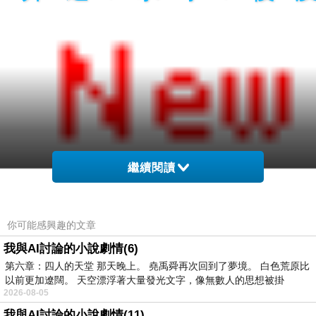
繼續閱讀
買假畢業證書|畢業證書製作|買學歷|買證書|買學
你可能感興趣的文章
位|文憑製作|買多益|買TOEIC|買多益證書|畢業證
我與AI討論的小說劇情(6)
書、學歷、文憑、證照、TOEIC，歡迎來信洽詢
第六章：四人的天堂 那天晚上。 堯禹舜再次回到了夢境。 白色荒原比
yutuxdaew@yahoo.com.tw
以前更加遼闊。 天空漂浮著大量發光文字，像無數人的思想被掛
2026-08-05
買假畢業證書|畢業證書製作|買學歷|買證書|買學
我與AI討論的小說劇情(11)