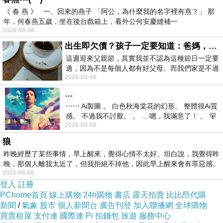
範，確保文件真實有效，讓您無後顧之
《 春 燕 》 一、回來的燕子 「阿公，為什麼我的名字裡有燕？」 那
憂。
年，何春燕五歲，坐在後台戲箱上，看外公何安慶縫補一
快速高效：深知時間對於成功的重要
2026-08-06
性，我們以最快的速度完成您的需求。
出生即欠債？孩子一定要知道：爸媽，其實我不欠你們
這週迎來父親節，其實我並不認為這種節日一定要
資料保密：我們非常重視客戶的隱私，
過，因為不是每個人都有好父母。而我們家是不過
採取嚴密的保密措施，確保您的個人資
2026-08-06
節的，平時也沒什麼儀式感，生活趨近冷
料不會外洩。
…
辦理方式
⋯⋯ Ai製圖 。 白色秋海棠花的幻形。 整體很Ai質
感。 不過我不討厭。 。 ... 嗯，我滿意了！ 。 🐻
若您有需求，請通過電子郵件與我們聯
2026-08-06
昨中
繫。我們的聯絡方式如下：
狼
昨晚經歷了某些事情，早上醒來，覺得心情不太好。坦白說，我覺得昨
聯絡信箱：yutuxdaew@yahoo.com.tw
晚，那個人離我太近了，但我拒絕不掉他，因此早上醒來會有罪惡感。
2026-08-06
登入
註冊
PChome首頁
線上購物
24h購物
書店
露天拍賣
比比昂代購
新聞
/
氣象
股市
個人新聞台
廣告刊登
加入聯播網
全球購物
買賣租屋
支付連
國際連
Pi 拍錢包
旅遊
服務中心