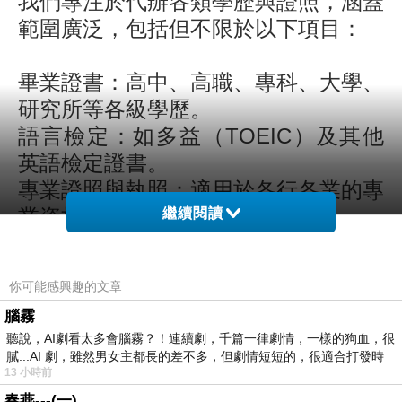
我們專注於代辦各類學歷與證照，涵蓋
範圍廣泛，包括但不限於以下項目：
畢業證書：高中、高職、專科、大學、
研究所等各級學歷。
語言檢定：如多益（TOEIC）及其他
英語檢定證書。
專業證照與執照：適用於各行各業的專
業資格證明。
繼續閱讀
無論您需要的是國內還是國外的相關文
件，我們都能以專業的態度和高效的速
你可能感興趣的文章
度，為您提供滿意的服務。
腦霧
聽說，AI劇看太多會腦霧？！連續劇，千篇一律劇情，一樣的狗血，很
為什麼選擇我們？
膩...AI 劇，雖然男女主都長的差不多，但劇情短短的，很適合打發時
13 小時前
合法與專業：我們的服務遵循合法規
春燕---(一)