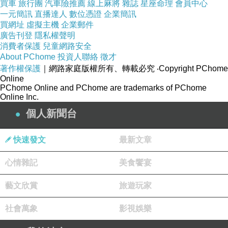
買車
旅行團
汽車險推薦
線上麻將
雜誌
星座命理
會員中心
一元簡訊
直播達人
數位憑證
企業簡訊
買網址
虛擬主機
企業郵件
廣告刊登
隱私權聲明
消費者保護
兒童網路安全
About PChome
投資人聯絡
徵才
著作權保護
｜網路家庭版權所有、轉載必究
‧Copyright PChome
Online
PChome Online and PChome are trademarks of PChome
Online Inc.
個人新聞台
快速發文
最新文章
心情雜記
美食饗宴
藝文欣賞
旅遊玩家
社會萬象
影視娛樂