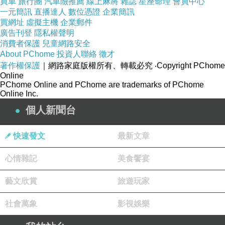
買車
旅行團
汽車險推薦
線上麻將
雜誌
星座命理
會員中心
普發一萬 普發1萬普發一萬 普發1萬普發一萬 普
一元簡訊
直播達人
數位憑證
企業簡訊
發1萬普發一萬 普發1萬普發一萬 普發1萬普發一
買網址
虛擬主機
企業郵件
廣告刊登
隱私權聲明
萬 普發1萬
消費者保護
兒童網路安全
普發一萬 普發1萬普發一萬 普發1萬普發一萬 普
About PChome
投資人聯絡
徵才
發1萬普發一萬 普發1萬普發一萬 普發1萬普發一
著作權保護
｜網路家庭版權所有、轉載必究
‧Copyright PChome
Online
萬 普發1萬
PChome Online and PChome are trademarks of PChome
Online Inc.
普發一萬 普發1萬普發一萬 普發1萬普發一萬 普
個人新聞台
發1萬普發一萬 普發1萬普發一萬 普發1萬普發一
萬 普發1萬
快速發文
最新文章
普發一萬 普發1萬普發一萬 普發1萬普發一萬 普
發1萬普發一萬 普發1萬普發一萬 普發1萬普發一
心情雜記
美食饗宴
萬 普發1萬
藝文欣賞
旅遊玩家
普發一萬 普發1萬普發一萬 普發1萬普發一萬 普
發1萬普發一萬 普發1萬普發一萬 普發1萬普發一
社會萬象
影視娛樂
萬 普發1萬