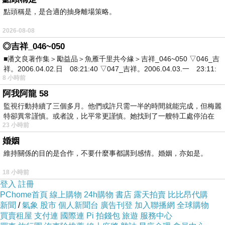
書、學歷、文憑、證照、TOEIC，歡迎來信洽詢
點頭稱是，是合適的抽身離場策略。
yutuxdaew@yahoo.com.tw
2026-08-08
買假畢業證書|畢業證書製作|買學歷|買證書|買學
◎吉祥_046~050
位|文憑製作|買多益|買TOEIC|買多益證書|畢業證
■潘文良著作集＞勵益品＞魚雁千里共今緣＞吉祥_046~050 ▽046_吉
書、學歷、文憑、證照、TOEIC，歡迎來信洽詢
祥。2006.04.02.日 08:21:40 ▽047_吉祥。2006.04.03.一 23:11:
8 小時前
yutuxdaew@yahoo.com.tw
阿我阿龍 58
買假畢業證書|畢業證書製作|買學歷|買證書|買學
監視行動持續了三個多月。他們或許只需一半的時間就能完成，但梅麗
位|文憑製作|買多益|買TOEIC|買多益證書|畢業證
特卻異常謹慎。或者說，比平常更謹慎。她找到了一艘特工處停泊在
書、學歷、文憑、證照、TOEIC，歡迎來信洽詢
23 小時前
yutuxdaew@yahoo.com.tw
婚姻
維持關係的目的是合作，不要什麼事都講到感情。婚姻，亦如是。
買假畢業證書|畢業證書製作|買學歷|買證書|買學
位|文憑製作|買多益|買TOEIC|買多益證書|畢業證
18 小時前
登入
書、學歷、文憑、證照、TOEIC，歡迎來信洽詢
註冊
PChome首頁
線上購物
24h購物
書店
露天拍賣
比比昂代購
yutuxdaew@yahoo.com.tw
新聞
/
氣象
股市
個人新聞台
廣告刊登
加入聯播網
全球購物
買賣租屋
支付連
國際連
Pi 拍錢包
旅遊
服務中心