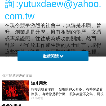
詢:yutuxdaew@yahoo.
com.tw
在現今競爭激烈的社會中，無論是求職、晉
升、創業還是升學，擁有相關的學歷、文憑
或專業證照，往往成為成功的關鍵。然而，
對於一些忙於工作或生活的人士而言，取得
這些文件可能是一項困難的挑戰。在這裡，
繼續閱讀
我們提供專業且合法的代辦服務，幫助您快
速獲得所需的學歷與證照，為您的未來鋪平
道路。
你可能感興趣的文章
知其用意
提供的服務項目
招呼完後看著妳， 發現眼神又偏移， 有時像是看
我們專注於代辦各類學歷與證照，涵蓋範圍
胸肌， 有時像是看肚臍。 眼神刻意不交集， 對視
廣泛，包括但不限於以下項目：
23 小時前
視線不對齊， 讓我很難不