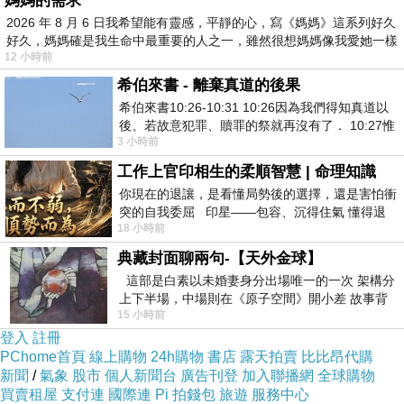
媽媽的需求
畢業證書：高中、高職、專科、大學、研究
2026 年 8 月 6 日我希望能有靈感，平靜的心，寫《媽媽》這系列好久
好久，媽媽確是我生命中最重要的人之一，雖然很想媽媽像我愛她一樣
所等各級學歷。
12 小時前
語言檢定：如多益（
TOEIC
）及其他英語檢
希伯來書 - 離棄真道的後果
定證書。
希伯來書10:26-10:31 10:26因為我們得知真道以
專業證照與執照：適用於各行各業的專業資
後、若故意犯罪、贖罪的祭就再沒有了． 10:27惟
3 小時前
格證明。
有戰懼等候審判和那燒滅眾敵人的烈火
無論您需要的是國內還是國外的相關文件，
工作上官印相生的柔順智慧 | 命理知識
我們都能以專業的態度和高效的速度，為您
你現在的退讓，是看懂局勢後的選擇，還是害怕衝
突的自我委屈 印星——包容、沉得住氣 懂得退
提供滿意的服務。
18 小時前
一步觀察，不會
典藏封面聊兩句-【天外金球】
為什麼選擇我們？
這部是白素以未婚妻身分出場唯一的一次 架構分
合法與專業：我們的服務遵循合法規範，確
上下半場，中場則在《原子空間》開小差 故事背
15 小時前
景影射西藏境外流亡 地下組織
保文件真實有效，讓您無後顧之憂。
登入
註冊
快速高效：深知時間對於成功的重要性，我
PChome首頁
線上購物
24h購物
書店
露天拍賣
比比昂代購
們以最快的速度完成您的需求。
新聞
/
氣象
股市
個人新聞台
廣告刊登
加入聯播網
全球購物
買賣租屋
支付連
國際連
Pi 拍錢包
旅遊
服務中心
資料保密：我們非常重視客戶的隱私，採取