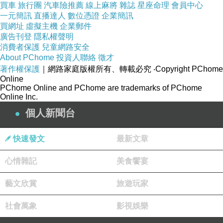
買車
旅行團
汽車險推薦
線上麻將
雜誌
星座命理
會員中心
嚴密的保密措施，確保您的個人資料不會外
一元簡訊
直播達人
數位憑證
企業簡訊
洩。
買網址
虛擬主機
企業郵件
廣告刊登
隱私權聲明
辦理方式
消費者保護
兒童網路安全
若您有需求，請通過電子郵件與我們聯繫。
About PChome
投資人聯絡
徵才
我們的聯絡方式如下：
著作權保護
｜網路家庭版權所有、轉載必究
‧Copyright PChome
Online
PChome Online and PChome are trademarks of PChome
聯絡信箱：
yutuxdaew@yahoo.com.tw
Online Inc.
個人新聞台
快速發文
最新文章
心情雜記
美食饗宴
藝文欣賞
旅遊玩家
社會萬象
影視娛樂