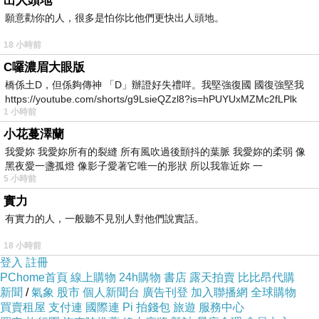
出人頭地
畢業證書
哪裡
買
？蝦皮
畢業證書
-
蝦皮購物台灣
、奇摩拍賣、露天拍
願意勸你的人，很多是怕你比他們更快出人頭地。
賣、掏寶、微信、拚多多、奇摩購物中心，
18 小時前
yutuxdaew@yahoo.com.tw
提供
畢業證書
評價讓你購物不踩雷
想找
畢業
C囉濃眉大眼版
證書
？
來
信
yutuxdaew@yahoo.com.t
w
。
橋係土D，但係夠傳神 「D」辦證好失禮咩。我堅強復國 國復強堅我
畢業證書
商品，並且享
你可以盡情挑選各式各樣、五花八門的人氣
https://youtube.com/shorts/g9LsieQZzl8?is=hPUYUxMZMc2fLPlk
有豐富的
畢業證書
線上購物優惠折扣，蝦皮購物
1 小時前
yutuxdaew@yahoo.com.tw
、蝦皮購物
yutuxdaew@yahoo.com.tw
、蝦
小花蔓澤蘭
皮購物
yutuxdaew@yahoo.com.tw
、蝦皮購物
我愛妳 我愛妳所有的裂縫 所有風吹過後顫抖的葉脈 我愛妳的柔弱 像
黑夜愛一盞孤燈 像影子愛著它唯一的形狀 所以我靠近妳 一
yutuxdaew@yahoo.com.tw
、蝦皮購物
yutuxdaew@yahoo.com.tw
、蝦
5 小時前
皮購物
yutuxdaew@yahoo.com.tw
、蝦皮購物
實力
yutuxdaew@yahoo.com.tw
、蝦皮購物
yutuxdaew@yahoo.com.tw
、蝦
有實力的人，一般聽不見別人對他們說實話。
皮購物
yutuxdaew@yahoo.com.tw
、蝦皮購物
18 小時前
yutuxdaew@yahoo.com.tw
、蝦皮購物
yutuxdaew@yahoo.com.tw
、蝦
登入
註冊
皮購物
yutuxdaew@yahoo.com.tw
PChome首頁
線上購物
24h購物
書店
露天拍賣
比比昂代購
畢業證書
哪裡
買
？蝦皮
畢業證書
-
蝦皮購物台灣
、奇摩拍賣、露天拍
新聞
/
氣象
股市
個人新聞台
廣告刊登
加入聯播網
全球購物
買賣租屋
支付連
國際連
Pi 拍錢包
旅遊
服務中心
賣、掏寶、微信、拚多多、奇摩購物中心，