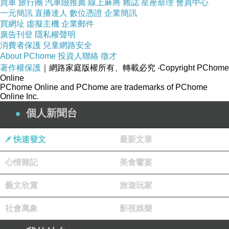
買車
旅行團
汽車險推薦
線上麻將
雜誌
星座命理
會員中心
yutuxdaew@yahoo.com.tw
提供
畢業證書
評價讓你購物不踩雷
想找
畢業
一元簡訊
直播達人
數位憑證
企業簡訊
證書
？
來
信
yutuxdaew@yahoo.com.t
w
。
買網址
虛擬主機
企業郵件
畢業證書
商品，並且享
廣告刊登
隱私權聲明
你可以盡情挑選各式各樣、五花八門的人氣
消費者保護
兒童網路安全
有豐富的
畢業證書
線上購物優惠折扣，蝦皮購物
About PChome
投資人聯絡
徵才
yutuxdaew@yahoo.com.tw
、蝦皮購物
yutuxdaew@yahoo.com.tw
、蝦
著作權保護
｜網路家庭版權所有、轉載必究
‧Copyright PChome
皮購物
yutuxdaew@yahoo.com.tw
、蝦皮購物
Online
PChome Online and PChome are trademarks of PChome
yutuxdaew@yahoo.com.tw
、蝦皮購物
yutuxdaew@yahoo.com.tw
、蝦
Online Inc.
皮購物
yutuxdaew@yahoo.com.tw
、蝦皮購物
個人新聞台
yutuxdaew@yahoo.com.tw
、蝦皮購物
yutuxdaew@yahoo.com.tw
、蝦
皮購物
yutuxdaew@yahoo.com.tw
、蝦皮購物
快速發文
最新文章
yutuxdaew@yahoo.com.tw
、蝦皮購物
yutuxdaew@yahoo.com.tw
、蝦
心情雜記
美食饗宴
皮購物
yutuxdaew@yahoo.com.tw
畢業證書
哪裡
買
？蝦皮
畢業證書
-
蝦皮購物台灣
、奇摩拍賣、露天拍
藝文欣賞
旅遊玩家
賣、掏寶、微信、拚多多、奇摩購物中心，
yutuxdaew@yahoo.com.tw
提供
畢業證書
評價讓你購物不踩雷
想找
畢業
社會萬象
影視娛樂
證書
？
來
信
yutuxdaew@yahoo.com.t
w
。