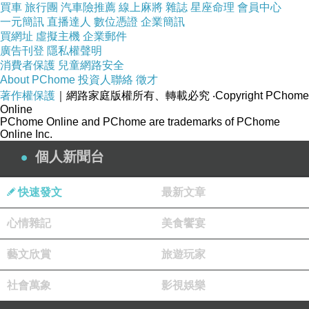
買車
旅行團
汽車險推薦
線上麻將
雜誌
星座命理
會員中心
益、買多益、買多益證書
一元簡訊
直播達人
數位憑證
企業簡訊
買網址
虛擬主機
企業郵件
廣告刊登
隱私權聲明
104
人力銀行、
104
人力銀行、
104
人力銀行、
104
人力銀行、
104
人力銀
消費者保護
兒童網路安全
About PChome
投資人聯絡
徵才
行、
104
人力銀行、
104
人力銀行、
104
人力銀行、
著作權保護
｜網路家庭版權所有、轉載必究
‧Copyright PChome
104
人力銀行、
104
人力銀行、
104
人力銀行、
104
人力銀行、
104
人力銀
Online
PChome Online and PChome are trademarks of PChome
行、
104
人力銀行、
104
人力銀行、
104
人力銀行、
Online Inc.
104
人力銀行、
104
人力銀行、
104
人力銀行、
104
人力銀行、
104
人力銀
個人新聞台
行、
104
人力銀行、
104
人力銀行、
104
人力銀行、
快速發文
最新文章
1111
人力銀行、
1111
人力銀行、
1111
人力銀行、
1111
人力銀行、
1111
人力銀行、
1111
人力銀行、
1111
人力銀行、
1111
人力銀行、
1111
人力
心情雜記
美食饗宴
銀行、
1111
人力銀行、
1111
人力銀行、
1111
人力銀行、
1111
人力銀
藝文欣賞
旅遊玩家
行、
1111
人力銀行、
1111
人力銀行、
1111
人力銀行、
1111
人力銀行、
1111
人力銀行、
1111
人力銀行、
1111
人力銀行、
1111
人力銀行、
1111
社會萬象
影視娛樂
人力銀行、
1111
人力銀行