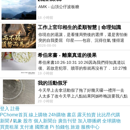
買
TOEIC
、買
TOEIC
AMK - 山頂公仔波板糖
證書、買
TOEIC
多益，買
TOEIC
、買
TOEIC
證書、
買
TOEIC
多益、買多益、買多益證書，買
TOEIC
、買
TOEIC
證書、買
18 小時前
TOEIC
多益，買
TOEIC
、買
TOEIC
證書、買
TOEIC
多益、買多益、買多
工作上官印相生的柔順智慧 | 命理知識
益證書，買
TOEIC
、買
你現在的退讓，是看懂局勢後的選擇，還是害怕衝
TOEIC
證書、買
TOEIC
多益，買
TOEIC
、買
突的自我委屈 印星——包容、沉得住氣 懂得退
TOEIC
證書、買
TOEIC
多益、買多益、買多益證書，買
TOEIC
、買
2026-08-06
一步觀察，不會
TOEIC
證書、買
TOEIC
多益，買
TOEIC
、買
TOEIC
證書、買
TOEIC
多
希伯來書 - 離棄真道的後果
益、買多益、買多益證書，買
希伯來書10:26-10:31 10:26因為我們得知真道以
TOEIC
、買
TOEIC
證書、買
TOEIC
多益，
後、若故意犯罪、贖罪的祭就再沒有了． 10:27惟
買
TOEIC
、買
TOEIC
證書、買
TOEIC
多益、買多益、買多益證書，買
19 小時前
有戰懼等候審判和那燒滅眾敵人的烈火
TOEIC
、買
TOEIC
證書、買
TOEIC
多益，買
TOEIC
、買
TOEIC
證書、買
我的活動假牙
TOEIC
多益、買多益、買多益證書，買
今天早上去拿活動假了拖了好幾天囉~~禮拜一去
TOEIC
、買
TOEIC
證書、買
人太多了改今天早上八點結果阿姊昨晚說要我八點
TOEIC
多益，買
TOEIC
、買
TOEIC
證書、買
TOEIC
多益、買多益、買多
20 小時前
去西螺農會~回到莿桐都8點半多了
登入
註冊
益證書，買
TOEIC
、買
TOEIC
證書、買
TOEIC
多益，買
TOEIC
、買
PChome首頁
線上購物
24h購物
書店
露天拍賣
比比昂代購
TOEIC
證書、買
TOEIC
多益、買多益、買多益證書，買
TOEIC
、買
新聞
/
氣象
股市
個人新聞台
廣告刊登
加入聯播網
全球購物
買賣租屋
支付連
國際連
Pi 拍錢包
旅遊
服務中心
TOEIC
證書、買
TOEIC
多益，買
TOEIC
、買
TOEIC
證書、買
TOEIC
多