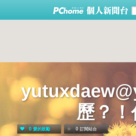
yutuxdaew
歷？！
0
0
愛的鼓勵
訂閱站台