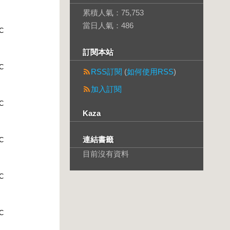
累積人氣：
75,753
當日人氣：
486
C
訂閱本站
C
RSS訂閱
(
如何使用RSS
)
加入訂閱
C
Kaza
連結書籤
C
目前沒有資料
C
C