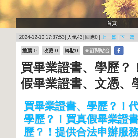
首頁
2024-12-10 17:37:53| 人氣43| 回應0 |
上一篇
|
下一篇
推薦
0
收藏
0
轉貼
0
訂閱站台
買畢業證書、學歷？
假畢業證書、文憑、
買畢業證書、學歷？！
學歷？！買真假畢業證
歷？！提供合法申辦服