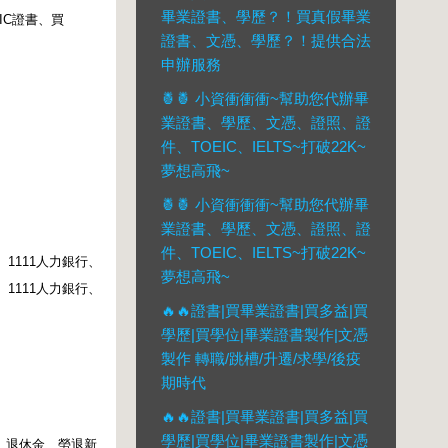
畢業證書、學歷？！買真假畢業
IC
證書、買
證書、文憑、學歷？！提供合法
申辦服務
🍍🍍 小資衝衝衝~幫助您代辦畢
業證書、學歷、文憑、證照、證
件、TOEIC、IELTS~打破22K~
夢想高飛~
🍍🍍 小資衝衝衝~幫助您代辦畢
業證書、學歷、文憑、證照、證
件、TOEIC、IELTS~打破22K~
、
1111
人力銀行、
夢想高飛~
、
1111
人力銀行、
🔥🔥證書|買畢業證書|買多益|買
學歷|買學位|畢業證書製作|文憑
製作 轉職/跳槽/升遷/求學/後疫
期時代
🔥🔥證書|買畢業證書|買多益|買
學歷|買學位|畢業證書製作|文憑
、退休金、勞退新