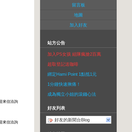
留言板
地圖
加入好友
站方公告
加入PS女孩 組隊瘋搶2百萬
超取登記送咖啡
綁定Hami Point 1點抵1元
1分鐘快速揪痛！
成為獨立小姐的滾錢心法
迎來信洽詢
好友列表
好友的新聞台Blog
迎來信洽詢