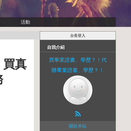
活動
自我介紹
買畢業證書、學歷？！代
！買真
辦畢業證書、學歷？！
務
關於本站