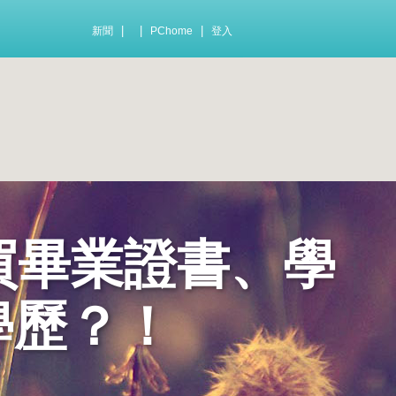
|
|
|
新聞
PChome
登入
tw 買畢業證書、學
學歷？！