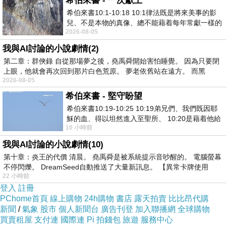
希伯來書 - 一次獻上
Google
希伯來書10:1-10:18 10:1律法既是將來美事的影
兒、不是本物的真像、總不能藉着每年常獻一樣的
2026-08-05
祭物、叫那近前來的人得以完全。 10
畢業證書 - 蝦皮拍賣、
我與AI討論的小說劇情(2)
第二章：群俠錄 自從那場夢之後，堯禹舜開始害怕睡覺。 因為只要閉
Yahoo奇摩拍賣、露天
上眼，他就會再次回到那片白色荒原。 夢老依舊站在遠方。 而黑
2026-08-05
拍賣、掏寶、微信、拚
希伯來書 - 堅守盼望
希伯來書10:19-10:25 10:19弟兄們、我們既因耶
多多、奇摩購物中心、
穌的血、得以坦然進入至聖所、 10:20是藉着他給
10 小時前
我們開了一條又新又活的路從幔子經過
Google
我與AI討論的小說劇情(10)
第十章：炎王的代價 清晨。 堯禹舜是被系統提示音吵醒的。 電腦螢幕
不停閃爍。 DreamSeed自動推送了大量新訊息。 【異常卡牌使用
買證書|買畢業證書|買假畢業證書|畢業證書製作|
22 小時前
買學歷|買學位|文憑製作|買多益|買TOEIC|買多益
登入
註冊
PChome首頁
線上購物
24h購物
書店
露天拍賣
比比昂代購
證書|畢業證書、學歷、文憑、證照、TOEIC，歡
新聞
/
氣象
股市
個人新聞台
廣告刊登
加入聯播網
全球購物
迎來信洽詢yutuxdaew@yahoo.com.tw
買賣租屋
支付連
國際連
Pi 拍錢包
旅遊
服務中心