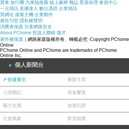
買證書|買畢業證書|買假畢業證書|畢業證書製作|
買車
旅行團
汽車險推薦
線上麻將
雜誌
星座命理
會員中心
一元簡訊
直播達人
數位憑證
企業簡訊
買學歷|買學位|文憑製作|買多益|買TOEIC|買多益
買網址
虛擬主機
企業郵件
證書|畢業證書、學歷、文憑、證照、TOEIC，歡
廣告刊登
隱私權聲明
消費者保護
兒童網路安全
迎來信洽詢yutuxdaew@yahoo.com.tw
About PChome
投資人聯絡
徵才
買證書|買畢業證書|買假畢業證書|畢業證書製作|
著作權保護
｜網路家庭版權所有、轉載必究
‧Copyright PChome
Online
買學歷|買學位|文憑製作|買多益|買TOEIC|買多益
PChome Online and PChome are trademarks of PChome
證書|畢業證書、學歷、文憑、證照、TOEIC，歡
Online Inc.
迎來信洽詢yutuxdaew@yahoo.com.tw
個人新聞台
買證書|買畢業證書|買假畢業證書|畢業證書製作|
買學歷|買學位|文憑製作|買多益|買TOEIC|買多益
快速發文
最新文章
證書|畢業證書、學歷、文憑、證照、TOEIC，歡
心情雜記
美食饗宴
迎來信洽詢yutuxdaew@yahoo.com.tw
藝文欣賞
買證書|買畢業證書|買假畢業證書|畢業證書製作|
旅遊玩家
買學歷|買學位|文憑製作|買多益|買TOEIC|買多益
社會萬象
影視娛樂
證書|畢業證書、學歷、文憑、證照、TOEIC，歡