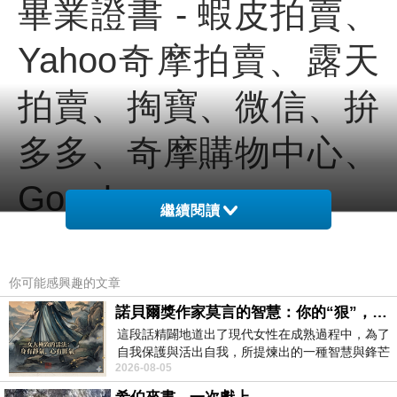
畢業證書 - 蝦皮拍賣、
Yahoo奇摩拍賣、露天
拍賣、掏寶、微信、拚
多多、奇摩購物中心、
Google
繼續閱讀
畢業證書 - 蝦皮拍賣、
Yahoo奇摩拍賣、露天
你可能感興趣的文章
諾貝爾獎作家莫言的智慧：你的“狠”，才是最好的自我保護
拍賣、掏寶、微信、拚
這段話精闢地道出了現代女性在成熟過程中，為了
自我保護與活出自我，所提煉出的一種智慧與鋒芒
2026-08-05
的平衡。 核心解讀與看法
多多、奇摩購物中心、