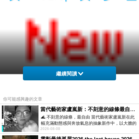
繼續閱讀
買證書|買畢業證書|買假畢
你可能感興趣的文章
書製作|買學歷|買學位|文憑
當代藝術家盧嵐新：不刻意的線條最自由，讓色彩流動、筆觸自己說話
🌊 不刻意的線條，最自由 當代藝術家盧嵐新在此
買TOEIC|買
幅充滿動態感與奔放氣息的抽象新作中，以大膽的
2026-08-08
藍色顏料在白色畫布上揮灑、壓印與流淌