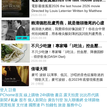
電影最後孤屋2026 the last house 2026 movie
電影最後孤屋2026 the last house 2026 movie
Directed by Louis Leterrier Written by Matthew
2026-08-08
Robinson Starring Greta Lee Wa
賴清德怒批盧秀燕，就是徹頭徹尾的心虛
賴清德大總統，我覺得你好像說錯了！你在台中替
何欣純輔選，用各種尖酸刻薄的說詞批判盧秀燕，
2026-08-08
罵她施政滿意度輸給陳其邁，甚至還說盧
不只少吃鹽！專家曝「1吃法」控血壓、降膽固醇 - 得舒飲食(DASH Diet)
不只少吃鹽！專家曝「1吃法」控血壓、降膽固醇
- 得舒飲食(DASH Diet)
2026-08-08
https://www.facebook.com/dietitiansophia/
買證書|買畢業證書|買假畢
posts/157966
借場大雨
書製作|買學歷|買學位|文憑
麥可·波頓 以渾厚、低沉、沙啞的音色征服歌迷的
「情歌天王」麥可波頓，在2023年底發現罹患腦
買TOEIC|買
20 小時前
瘤「祈禱早日康復，一切都好」。
登入
註冊
PChome首頁
線上購物
24h購物
書店
露天拍賣
比比昂代購
新聞
/
氣象
股市
個人新聞台
廣告刊登
加入聯播網
全球購物
買賣租屋
支付連
國際連
Pi 拍錢包
旅遊
服務中心