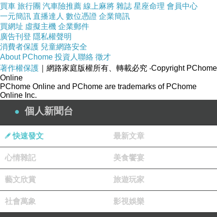
買車
旅行團
汽車險推薦
線上麻將
雜誌
星座命理
會員中心
一元簡訊
直播達人
數位憑證
企業簡訊
買網址
虛擬主機
企業郵件
廣告刊登
隱私權聲明
消費者保護
兒童網路安全
About PChome
投資人聯絡
徵才
著作權保護
｜網路家庭版權所有、轉載必究
‧Copyright PChome
Online
PChome Online and PChome are trademarks of PChome
Online Inc.
個人新聞台
買證書|買畢業證書|買假畢
書製作|買學歷|買學位|文憑
快速發文
最新文章
買TOEIC|買
心情雜記
美食饗宴
藝文欣賞
旅遊玩家
社會萬象
影視娛樂