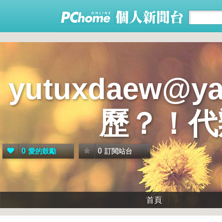
yutuxdaew@
歷？！代
0
0
愛的鼓勵
訂閱站台
首頁