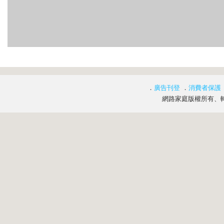
．
廣告刊登
．
消費者保護
網路家庭版權所有、轉載必究 