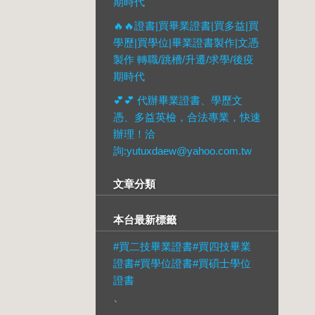
期時代
🔥🔥證書|買畢業證書|買多益|買
學歷|買學位|畢業證書製作|文憑
製作 轉職/跳槽/升遷/求學/後疫
期時代
💕💕 代辦畢業證書、學歷文
憑、多益英檢，合法專業，快速
辦理！洽
詢:yutuxdaew@yahoo.com.tw
文章分類
本台最新標籤
#買二技畢業證書#買四技畢業
證書#買學位證書#買碩士學位
證書
、