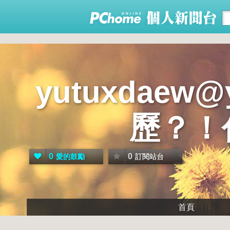
yutuxdaew
歷？！
0
0
愛的鼓勵
訂閱站台
首頁