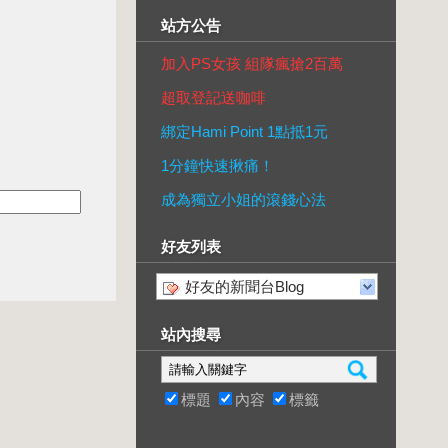
站方公告
加入PS女孩 組隊瘋搶2百萬
超取登記送咖啡
綁定Hami Point 1點抵1元
1分鐘快速揪痛！
成為獨立小姐的滾錢心法
好友列表
好友的新聞台Blog
站內搜尋
標題
內容
標籤