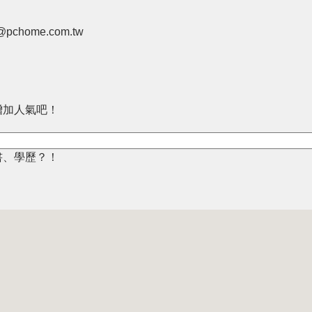
pchome.com.tw
增加人氣吧！
書、學歷？！