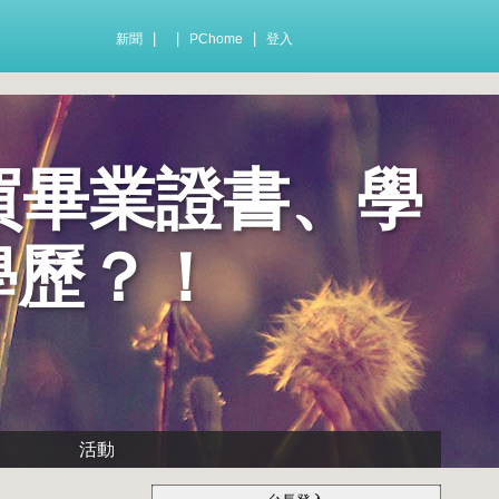
|
|
|
新聞
PChome
登入
tw 買畢業證書、學
學歷？！
活動