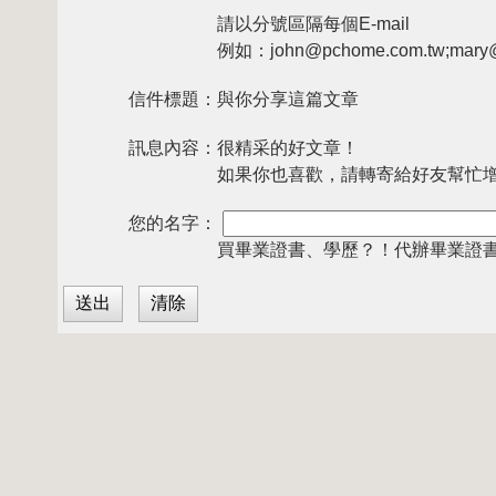
請以分號區隔每個E-mail
例如：john@pchome.com.tw;mary@
信件標題：
與你分享這篇文章
訊息內容：
很精采的好文章！
如果你也喜歡，請轉寄給好友幫忙
您的名字：
買畢業證書、學歷？！代辦畢業證