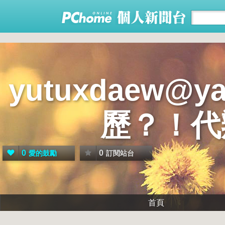
yutuxdaew@
歷？！代
0
0
愛的鼓勵
訂閱站台
首頁