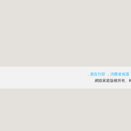
．
廣告刊登
．
消費者保護
網路家庭版權所有、轉載必究 