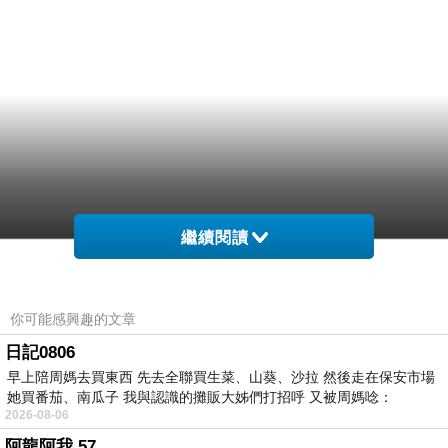
繼續閱讀
你可能感興趣的文章
日記0806
早上陪周媽去買東西 先去全聯買生菜、山葵、沙拉 然後走在保安市場
她買番茄、南瓜子 我與認識的攤販大姊們打招呼 又被周媽唸：
2026-08-06
阿龍阿我 57