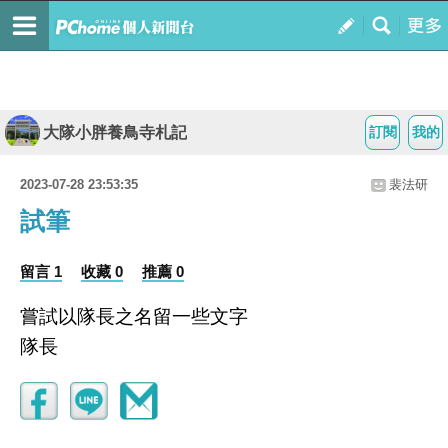
大隊小胖養鳥寺札記
訂閱
我的
2023-07-28 23:53:35
裴法研
試筆
留言 1
收藏 0
推薦 0
嘗試以隊長之名留一些文字
隊長