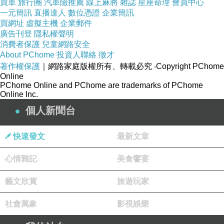
買車
旅行團
汽車險推薦
線上麻將
雜誌
星座命理
會員中心
一元簡訊
直播達人
數位憑證
企業簡訊
買網址
虛擬主機
企業郵件
廣告刊登
隱私權聲明
消費者保護
兒童網路安全
About PChome
投資人聯絡
徵才
著作權保護
｜網路家庭版權所有、轉載必究
‧Copyright PChome
Online
PChome Online and PChome are trademarks of PChome
Online Inc.
個人新聞台
快速發文
最新文章
心情雜記
美食饗宴
藝文欣賞
旅遊玩家
社會萬象
影視娛樂