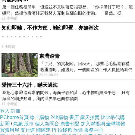
第一個任務很簡單，但這並不意味著它很容易。「你準備好了吧？」龍
疆問。然後他看著緋忘我努力克制住翻白眼的衝動。 「當然。從
21 小時前
知幻即離，不作方便，離幻即覺，亦無漸次
。。。。。。。。。。
8 小時前
東灣踏青
「了兒」的賞花閣。回秋天。 那些毛毛蟲還有禮
遇通道呢，如遇到。一個園區的工作人員撿給我們
2026-08-06
細賞。
愛情三十六計，瞞天過海
我把心事藏進尋常的問候，海面平靜如昔，心中悸動無法平息。 只有
海底的潮汐知道，我的世界早已向你傾斜。
11 小時前
登入
註冊
PChome首頁
線上購物
24h購物
書店
露天拍賣
比比昂代購
新聞
/
氣象
股市
個人新聞台
廣告刊登
加入聯播網
全球購物
買賣租屋
支付連
國際連
Pi 拍錢包
旅遊
服務中心