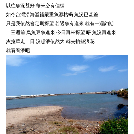
以往魚況甚好 每來必有佳績
如今台灣沿海濫補嚴重魚源枯竭 魚況已甚差
只是我依然會定期探望 若遇魚有進來 就有一週釣期
二三週前 烏魚豆魚進來 今日再來探望 唔 魚沒再進來
杰拉華走二日 沒想浪依然大 就去拍些浪花
就看看浪吧