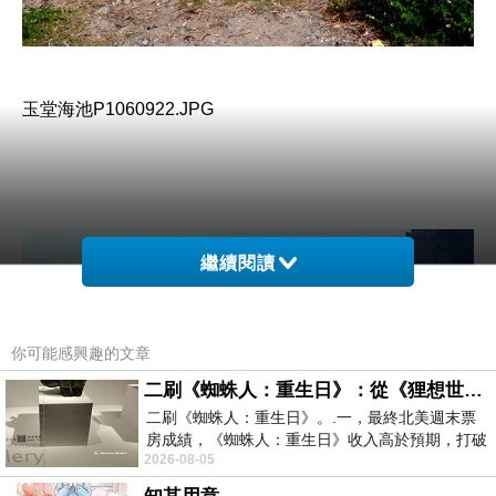
玉堂海池P1060922.JPG
繼續閱讀
你可能感興趣的文章
二刷《蜘蛛人：重生日》：從《狸想世界》到《怪奇物語》
二刷《蜘蛛人：重生日》。.一，最終北美週末票
房成績，《蜘蛛人：重生日》收入高於預期，打破
2026-08-05
《復仇者聯盟：終局之戰》記錄，成為