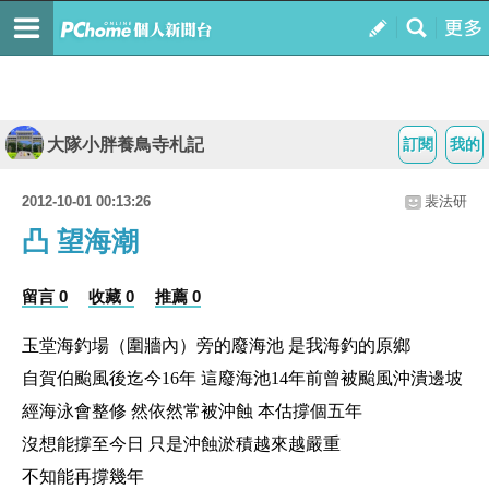
大隊小胖養鳥寺札記
訂閱
我的
2012-10-01 00:13:26
裴法研
凸 望海潮
留言 0
收藏 0
推薦 0
玉堂海釣場
（
圍牆內
）
旁的廢海池 是我海釣的原鄉
自賀伯颱風後迄今
16年 這廢海池14年前曾被颱風沖潰邊坡
經海泳會整修 然依然常被沖蝕 本估撐個五年
沒想能撐至今日 只是沖蝕淤積越來越嚴重
不知能再撐幾年