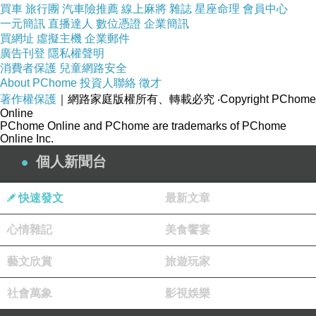
買車
旅行團
汽車險推薦
線上麻將
雜誌
星座命理
會員中心
一元簡訊
直播達人
數位憑證
企業簡訊
買網址
虛擬主機
企業郵件
廣告刊登
隱私權聲明
消費者保護
兒童網路安全
About PChome
投資人聯絡
徵才
著作權保護
｜網路家庭版權所有、轉載必究
‧Copyright PChome
浪P1060894-02.JPG
Online
PChome Online and PChome are trademarks of PChome
Online Inc.
個人新聞台
快速發文
最新文章
心情雜記
美食饗宴
藝文欣賞
旅遊玩家
社會萬象
影視娛樂