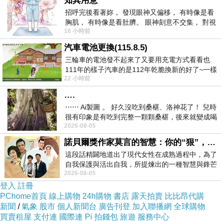
知其用意
招呼完後看著妳， 發現眼神又偏移， 有時像是看
胸肌， 有時像是看肚臍。 眼神刻意不交集， 對視
16 小時前
視線不對齊， 讓我很難不
汽車電池更換(115.8.5)
浪P1060893-01.JPG
三輪車的電池發不起來了又要用充電方式看看也
111年的樣子汽車的是112年乾脆換新的好了~一樣
22 小時前
在阿炮電池買的漲了一百多塊吧
….
⋯⋯ Ai製圖 。 好久沒吃到桑椹、洛神花了！ 兒時
很有印象是有吃到完整一顆顆桑椹，後來就變成喝
2026-08-05
桑椹汁。 現在是連喝都沒喝
諾貝爾獎作家莫言的智慧：你的“狠”，才是最好的自我保護
這段話精闢地道出了現代女性在成熟過程中，為了
自我保護與活出自我，所提煉出的一種智慧與鋒芒
2026-08-05
的平衡。 核心解讀與看法
登入
註冊
PChome首頁
線上購物
24h購物
書店
露天拍賣
比比昂代購
新聞
/
氣象
股市
個人新聞台
廣告刊登
加入聯播網
全球購物
買賣租屋
支付連
國際連
Pi 拍錢包
旅遊
服務中心