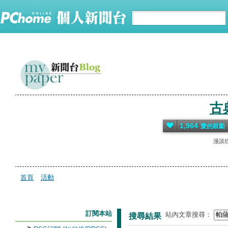
古
1,964
愛的鼓勵
漫談
首頁
活動
訂閱本站
站內文章搜尋：
搜尋結果