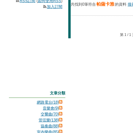
RSS訂閱
(
如何使用RSS
)
帕薩卡雅
共找到0筆符合
的資料
搜
加入訂閱
第 1 /
文章分類
網路電台(18)
音樂會(9)
交響曲(70)
管弦樂(138)
協奏曲(88)
室內樂曲(85)