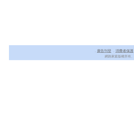
廣告刊登
消費者保護
．
．
網路家庭版權所有、轉載必究