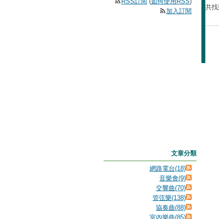
RSS訂閱
(
如何使用RSS
)
共找
加入訂閱
文章分類
網路電台(18)
音樂會(9)
交響曲(70)
管弦樂(138)
協奏曲(88)
室內樂曲(85)