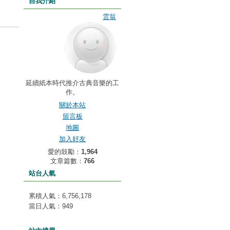
自我介紹
雲翁
延續紙本時代推介古典音樂的工
作。
關於本站
留言板
地圖
加入好友
愛的鼓勵：
1,964
文章篇數：
766
站台人氣
累積人氣：
6,756,178
當日人氣：
949