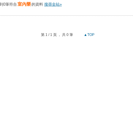
室內樂
到0筆符合
的資料
搜尋全站»
第 1 / 1 頁 ， 共 0 筆
▲TOP