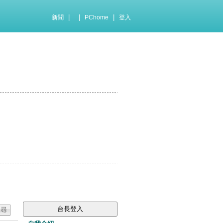
|
|
|
新聞
PChome
登入