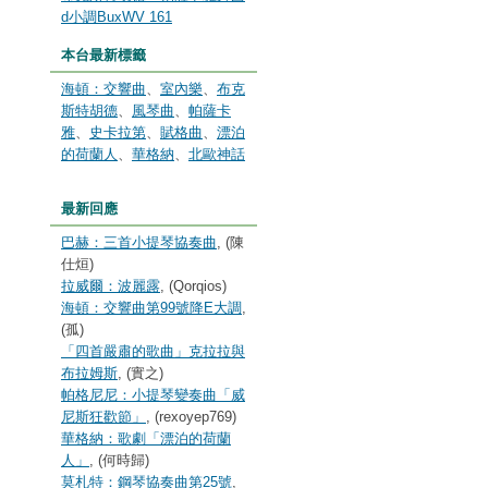
d小調BuxWV 161
本台最新標籤
海頓：交響曲
、
室內樂
、
布克
斯特胡德
、
風琴曲
、
帕薩卡
雅
、
史卡拉第
、
賦格曲
、
漂泊
的荷蘭人
、
華格納
、
北歐神話
最新回應
巴赫：三首小提琴協奏曲
, (陳
仕烜)
拉威爾：波麗露
, (Qorqios)
海頓：交響曲第99號降E大調
,
(孤)
「四首嚴肅的歌曲」克拉拉與
布拉姆斯
, (實之)
帕格尼尼：小提琴變奏曲「威
尼斯狂歡節」
, (rexoyep769)
華格納：歌劇「漂泊的荷蘭
人」
, (何時歸)
莫札特：鋼琴協奏曲第25號
,