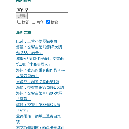
站內搜尋
標題
內容
標籤
最新文章
巴赫：三首小提琴協奏曲
舒曼：交響曲第1號降B大調
作品38「春天」
威廉•格蘭特•斯蒂爾：交響曲
第1號「非裔美國人」
海頓：弦樂四重奏曲作品20---
太陽四重奏曲
貝多芬：鋼琴協奏曲第1號
海頓：交響曲第99號降E大調
海頓：交響曲第100號G大調
「軍隊」
海頓：交響曲第88號G大調
「V字」
孟德爾頌：鋼琴三重奏曲第1
號
布克斯特胡德：帕薩卡雅舞曲