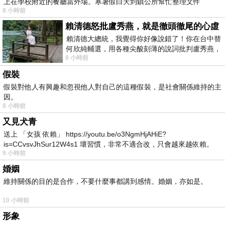
上在學校附近的餐廳當外場。寒暑假白天到鎮公所幫忙整理文件
8 小時前
賴清德怒批盧秀燕，就是徹頭徹尾的心虛
賴清德大總統，我覺得你好像說錯了！你在台中替
何欣純輔選，用各種尖酸刻薄的說詞批判盧秀燕，
8 小時前
罵她施政滿意度輸給陳其邁，甚至還說盧
假裝
假裝對他人有興趣和忽視他人對自己的這種假裝，是社會關係維持的主
因。
8 小時前
又見犬青
送上 「女孩 依賴」 https://youtu.be/o3NgmHjAHiE?
is=CCvsvJhSur12W4s1 壞習慣，非常不適合改，只會越來越依賴。
9 小時前
我害怕的
婚姻
維持關係的目的是合作，不要什麼事都講到感情。婚姻，亦如是。
10 小時前
形象