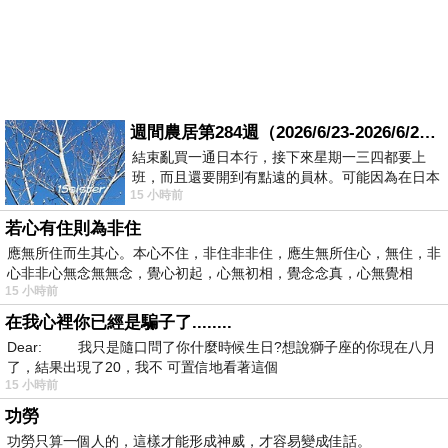
週間農居第284週（2026/6/23-2026/6/24) 夏至 金黃稻浪洋溢豐收喜悅
結束亂買一通日本行，接下來星期一三四都要上
班，而且還要開到有點遠的員林。可能因為在日本
15 小時前
花不少錢，星期一出門上班時，心裡沒有一
若心有住則為非住
應無所住而生其心。本心不住，非住非非住，應生無所住心，無住，非
心非非心無念無無念，覺心初起，心無初相，覺念念真，心無覺相
15 小時前
在我心裡你已經是騙子了........
Dear: 我只是隨口問了你什麼時候生日?想說獅子座的你現在八月
了，結果出現了20，我不 可置信地看著這個
15 小時前
功勞
功勞只算一個人的，這樣才能形成神威，才容易變成佳話。