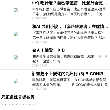
中午吃什麼？自己帶便當，比起外食更健康-夏季日常。(舞動馬尾廚房)
中午吃什麼？自己帶便當，比起外食更健康-夏季
日常。(舞動馬尾廚房) 「今天吃什麼？」 「便
2026-08-07
當？麵？還是炒飯？」 每天都在選擇
和AI 共創小說，《套路終結者：在虛情假意的劇本裡活出人格》
《套路終結者：在虛情假意的劇本裡活出人格》
第一章：修羅場的序曲，誰在人設裡狂歡？ 麗思
2026-08-07
卡爾頓酒店的總統套房內，燈光昏
被ＡＩ偏愛，ＸＤ
和你分享音樂視頻：我也想被偏愛，結果，有，有
被ＡＩ偏愛，^^ 哈
2026-08-07
計畫趕不上變化的九州行 (8) B-CON環球塔
吃飽喝足，該認真玩耍了… B-CON塔就在活魚迴
轉壽司水天的對面。 B-CON的正式名稱叫 別
2026-08-07
邪正道殊苦樂各異
。。。。。。。。。。