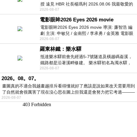
授 遠見 HBR 社長楊瑪利 2026.08.06 我最敬愛的
2026-08-07
老闆、遠見．天下文化創辦人高希均教
電影眼眸2026 Eyes 2026 movie
電影眼眸2026 Eyes 2026 movie 導演: 廉智浩 編
劇 主演: 申敏兒 / 金南熙 / 李承勇 / 金英雅 電影眼
2026-08-07
眸2026描述攝影師徐珍因遺
羅東林鐵：樂水驛
抵達樂水驛前會先經過5-7號隧道及橫越碼崙溪，
鐵路都是沿著溪畔修建。 樂水驛初名為濁水驛，
2026-08-07
但因與臺鐵集集線車站同名，於1953
2026。08。07。
畫圖真的不適合我越畫越排斥看得懂就好了應該是說如果改天需要用到
了自然就會很厲害了現在沒心思在圖上但我還是會努力把它考過———
2026-08-07