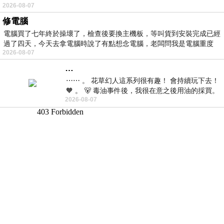
2026-08-07
修電腦
電腦買了七年終於操壞了，檢查後要換主機板，等叫貨到安裝完成已經
過了四天，今天去拿電腦時說了有點想念電腦，老闆問我是電腦重度
2026-08-07
…
⋯⋯ 。 花草幻人這系列很有趣！ 會持續玩下去！
🧡 。 🐻 毒油事件後，我很在意之後用油的採買。
2026-08-07
前天購買了我之前就很愛