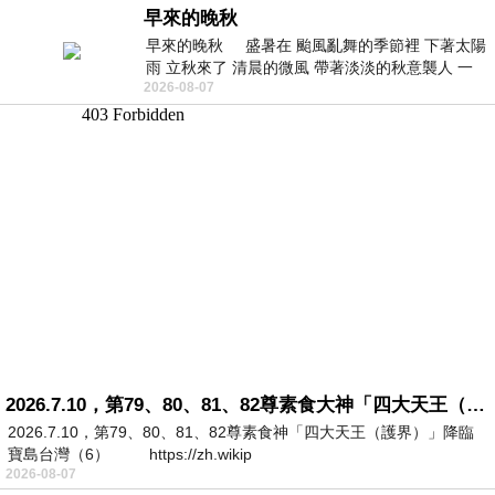
早來的晚秋
早來的晚秋 盛暑在 颱風亂舞的季節裡 下著太陽
雨 立秋來了 清晨的微風 帶著淡淡的秋意襲人 一
2026-08-07
下子 又被赤
2026.7.10，第79、80、81、82尊素食大神「四大天王（護界）」降臨寶島台灣（6）
2026.7.10，第79、80、81、82尊素食神「四大天王（護界）」降臨
寶島台灣（6） https://zh.wikip
2026-08-07