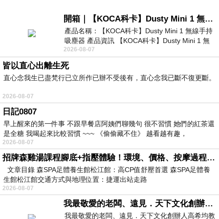
開箱｜【KOCA科卡】Dusty Mini 1 無線手持吸塵器
產品名稱：【KOCA科卡】Dusty Mini 1 無線手持
吸塵器 產品資訊 【KOCA科卡】Dusty Mini 1 無
2026-08-07
線手持吸塵器評語： 能吸、能吹兼具兩
皆以直心出離生死
直心念我生已盡梵行已立所作已辦不受後有，直心念我已斷不復更斷。
2026-08-07
日記0807
早上醒來的第一件事 不跟早餐店阿姨們聊幾句 很不習慣 她們的紅茶還
是全糖 我喝起來比較習慣 ~~~ 《偷偷藏不住》 越看越有趣，
2026-08-07
招牌森雞湯課程腳底+指壓體驗！環境、價格、按摩過程全紀錄，森SPA足體養生館松江館最新價格表
文章目錄 森SPA足體養生館松江館：高CP值舒壓首選 森SPA足體養
生館松江館交通方式與地理位置：捷運出站走路
2026-08-07
我最敬愛的老闆、遠見．天下文化創辦人高希均教授
我最敬愛的老闆、遠見．天下文化創辦人高希均教