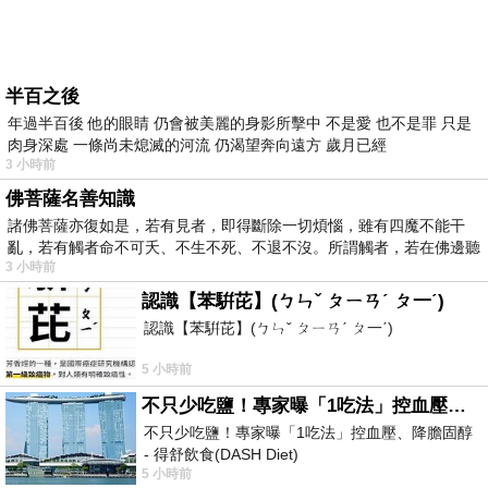
半百之後
年過半百後 他的眼睛 仍會被美麗的身影所擊中 不是愛 也不是罪 只是
肉身深處 一條尚未熄滅的河流 仍渴望奔向遠方 歲月已經
3 小時前
佛菩薩名善知識
諸佛菩薩亦復如是，若有見者，即得斷除一切煩惱，雖有四魔不能干
亂，若有觸者命不可夭、不生不死、不退不沒。所謂觸者，若在佛邊聽
3 小時前
受
認識【苯騈芘】(ㄅㄣˇ ㄆㄧㄢˊ ㄆ一ˊ)
認識【苯騈芘】(ㄅㄣˇ ㄆㄧㄢˊ ㄆ一ˊ)
5 小時前
不只少吃鹽！專家曝「1吃法」控血壓、降膽固醇 - 得舒飲食(DASH Diet)
不只少吃鹽！專家曝「1吃法」控血壓、降膽固醇
- 得舒飲食(DASH Diet)
5 小時前
https://www.facebook.com/dietitiansophia/posts/p