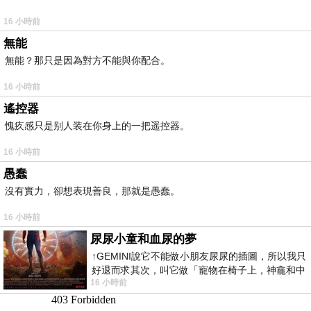
16 小時前
無能
無能？那只是因為對方不能與你配合。
16 小時前
遙控器
愧疚感只是别人装在你身上的一把遥控器。
16 小時前
愚蠢
沒有實力，卻想表現善良，那就是愚蠢。
16 小時前
尿尿小童和血尿的夢
↑GEMINI說它不能做小朋友尿尿的插圖，所以我只
好退而求其次，叫它做「寵物在椅子上，神龕和中
16 小時前
年人臉孔」的畫了。 六月底