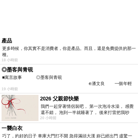
產品
更多時候，你其實不是消費者，你是產品。而且，還是免費提供的那一
種。
18 小時前
◎墨客與青硯
■寓言故事 ◎墨客與青硯
⊕潘文良 一個年輕
19 小時前
的墨客，在京城的古玩肆裡
2026 父親節快樂
我們一起穿著情侶裝吧， 第一次泡冷水澡， 感覺
還不錯， 泡到一半就睡著了， 後來打雷把我吵
20 小時前
醒， 手
一襲白衣
巧了，約好的日子 車庫大門打不開 急得滿頭大漢 妳已經出門 虛驚一