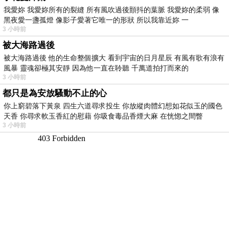
我愛妳 我愛妳所有的裂縫 所有風吹過後顫抖的葉脈 我愛妳的柔弱 像
黑夜愛一盞孤燈 像影子愛著它唯一的形狀 所以我靠近妳 一
3 小時前
被大海路過後
被大海路過後 他的生命整個擴大 看到宇宙的日月星辰 有風有歌有浪有
風暴 靈魂卻極其安靜 因為他一直在聆聽 千萬道拍打而來的
3 小時前
都只是為安放騷動不止的心
你上窮碧落下黃泉 四生六道尋求投生 你放縱肉體幻想如花似玉的國色
天香 你尋求軟玉香紅的慰藉 你吸食毒品香煙大麻 在恍惚之間瞥
3 小時前