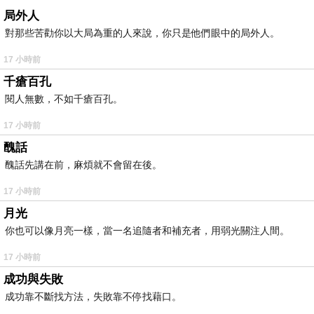
局外人
對那些苦勸你以大局為重的人來說，你只是他們眼中的局外人。
17 小時前
千瘡百孔
閱人無數，不如千瘡百孔。
17 小時前
醜話
醜話先講在前，麻煩就不會留在後。
17 小時前
月光
你也可以像月亮一樣，當一名追隨者和補充者，用弱光關注人間。
17 小時前
成功與失敗
成功靠不斷找方法，失敗靠不停找藉口。