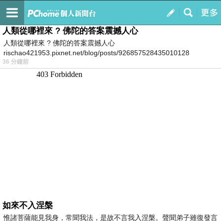
我的
最新文章
人類從哪裡來 ? 佛陀的答案震撼人心
人類從哪裡來 ? 佛陀的答案震撼人心
rischao421953.pixnet.net/blog/posts/926857528435010128
36 分鐘前
如來不入涅槃
惟諸菩薩能見我身，常聞我法，是故不言我入涅槃。聲聞弟子雖復發言