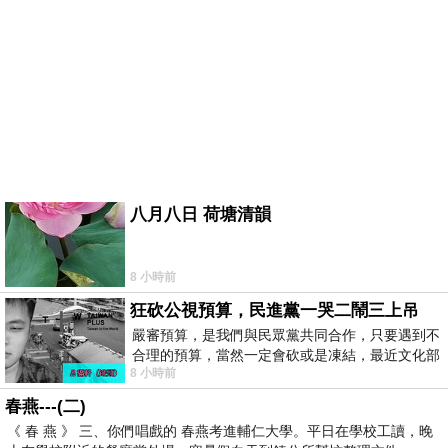
八月八日 荷塘清韻
8 小時前
狂砍公視預算，民進黨一哭二鬧三上吊
嚴審預算，是我們與民眾黨共同合作，只要遇到不
合理的預算，當然一定會砍或是凍結，最近文化部
8 小時前
要編列公視和Taiwan plus預算，在110年
春燕---(二)
《 春 燕 》 三、你們唱戲的 春燕考進輔仁大學。平日在學校工讀，晚