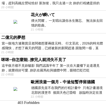
場，趕到高鐵左營站恰好 新加坡，我只去過一次 妳的行程總是排的
20 小時前
花火が瞬いて
煙火閃耀， 一支唱出讓你永生難忘、 無法抹去回
憶的歌曲。
21 小時前
二億元的夢想
當一個地方連雜貨店老闆都想要兩億元時。 行文至此，2026的時光體
感飛快，才想了兩天的問題，已經被新的新聞趕過 跟陰間一樣，某
21 小時前
咪咪~你怎麼能..撩完人就消失不見了
這半個月都不見妳貓影 我們認識半年了 第一次在大廈樓下走道遇見
妳，就覺得好可愛..妳趴在羅馬柱與牆體中間，眼睛巴眨巴眨
22 小時前
歐洲浪遊一個月 - 中途短暫停留德國
德國原先並不在我們的行程計畫中 只有計畫過境
北部的漢堡市 後因天色已昏暗 故臨時決定在漢
22 小時前
堡市吃晚餐和過夜