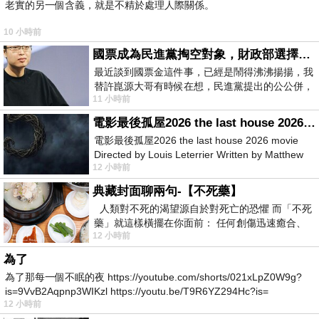
老實的另一個含義，就是不精於處理人際關係。
10 小時前
國票成為民進黨掏空對象，財政部選擇性失憶
最近談到國票金這件事，已經是鬧得沸沸揚揚，我
替許崑源大哥有時候在想，民進黨提出的公公併，
11 小時前
其實就是想要國庫通黨庫，鬧出最大的醜
電影最後孤屋2026 the last house 2026 movie
電影最後孤屋2026 the last house 2026 movie
Directed by Louis Leterrier Written by Matthew
12 小時前
Robinson Starring Greta Lee Wa
典藏封面聊兩句-【不死藥】
人類對不死的渴望源自於對死亡的恐懼 而「不死
藥」就這樣橫擺在你面前： 任何創傷迅速癒合、
12 小時前
停止衰老、痛覺消失…堪
為了
為了那每一個不眠的夜 https://youtube.com/shorts/021xLpZ0W9g?
is=9VvB2Aqpnp3WIKzl https://youtu.be/T9R6YZ294Hc?is=
12 小時前