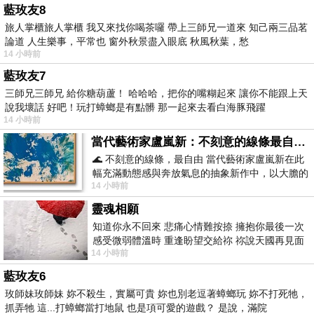
藍玫友8
旅人掌櫃旅人掌櫃 我又來找你喝茶囉 帶上三師兄一道來 知己兩三品茗
論道 人生樂事，平常也 窗外秋景盡入眼底 秋風秋葉，愁
14 小時前
藍玫友7
三師兄三師兄 給你糖葫蘆！ 哈哈哈，把你的嘴糊起來 讓你不能跟上天
說我壞話 好吧！玩打蟑螂是有點髒 那一起來去看白海豚飛躍
14 小時前
當代藝術家盧嵐新：不刻意的線條最自由，讓色彩流動、筆觸自己說話
🌊 不刻意的線條，最自由 當代藝術家盧嵐新在此
幅充滿動態感與奔放氣息的抽象新作中，以大膽的
14 小時前
藍色顏料在白色畫布上揮灑、壓印與流淌
靈魂相願
知道你永不回來 悲痛心情難按捺 擁抱你最後一次
感受微弱體溫時 重逢盼望交給祢 祢說天國再見面
14 小時前
此刻忍淚說別離 他日靈魂再
藍玫友6
玫師妹玫師妹 妳不殺生，實屬可貴 妳也別老逗著蟑螂玩 妳不打死牠，
抓弄牠 這...打蟑螂當打地鼠 也是項可愛的遊戲？ 是說，滿院