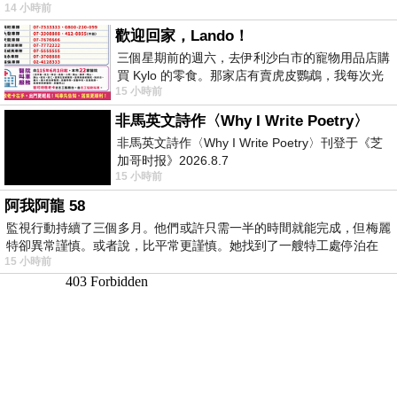
14 小時前
歡迎回家，Lando！
三個星期前的週六，去伊利沙白市的寵物用品店購
買 Kylo 的零食。那家店有賣虎皮鸚鵡，我每次光
15 小時前
顧都會去看一下。他們偶爾會引進 C
非馬英文詩作〈Why I Write Poetry〉
非馬英文詩作〈Why I Write Poetry〉刊登于《芝
加哥时报》2026.8.7
15 小時前
阿我阿龍 58
監視行動持續了三個多月。他們或許只需一半的時間就能完成，但梅麗
特卻異常謹慎。或者說，比平常更謹慎。她找到了一艘特工處停泊在
15 小時前