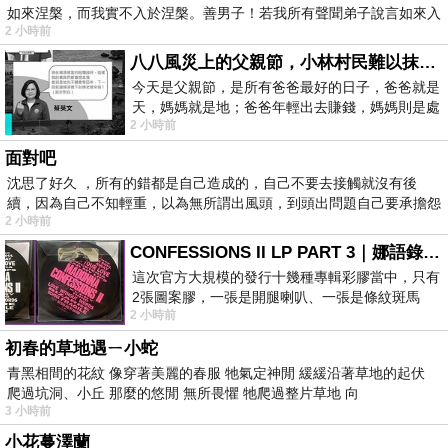
如來涅槃，而我實不入於涅槃。善男子！若我所有聲聞弟子說言如來入
2 小時前
八八風災上的父親節，小林村民難以抹滅的痛
今天是父親節，是所有爸爸最好的日子，爸爸就是
天，媽媽就是地；爸爸年輕出去賺錢，媽媽則是處
2 小時前
理家務，職業不分高低貴賤，只有人品才
面對吧
沈思了好久 ，所有的錯都是自己造成的，自己不要去接觸就沒有後
續，因為自己不知輕重，以為無所謂出風頭，到頭出問題自己要承擔怨
2 小時前
不
CONFESSIONS II LP PART 3｜娜語錄II LP PART 3
這次官方大規模的發行十幾種專輯彩膠當中，只有
2張圖案膠，一張是開腿喇叭、一張是條紋斑馬
2 小時前
版；目前官網上只剩澳洲商店AU STORE
初春的草地遇ㄧ小蛇
青黑相間的花紋 像穿著美麗的春服 牠氣定神閒 緩緩沿著草地的起伏
爬過坑洞、小丘 那麼的悠閒 無所畏懼 牠爬過整片草地 向
3 小時前
小花蔓澤蘭