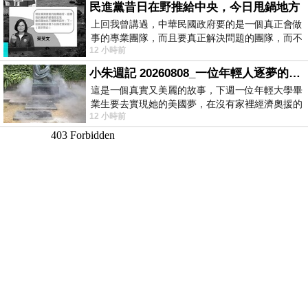
民進黨昔日在野推給中央，今日甩鍋地方
上回我曾講過，中華民國政府要的是一個真正會做
事的專業團隊，而且要真正解決問題的團隊，而不
12 小時前
是只會到處甩鍋的雙標團隊，最近民進黨
小朱週記 20260808_一位年輕人逐夢的真實故事
這是一個真實又美麗的故事，下週一位年輕大學畢
業生要去實現她的美國夢，在沒有家裡經濟奧援的
12 小時前
情況下，靠著自我努力工作累積出國基