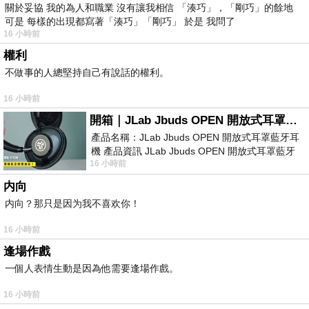
關於妥協 我的為人和職業 沒有讓我相信 「湊巧」，「剛巧」的餘地
可是 每樣的出現都寫著「湊巧」「剛巧」 於是 我問了
16 小時前
權利
不做事的人總堅持自己有說話的權利。
16 小時前
開箱｜JLab Jbuds OPEN 開放式耳罩藍牙耳機 - 設計美學，輕巧、透氣、環境音全物理達成！
產品名稱：JLab Jbuds OPEN 開放式耳罩藍牙耳
機 產品資訊 JLab Jbuds OPEN 開放式耳罩藍牙
16 小時前
耳機評語：非常有特色，值得喜愛美型工
内向
内向？那只是因为我不喜欢你！
16 小時前
逢場作戲
一個人表情生動是因為他需要逢場作戲。
16 小時前