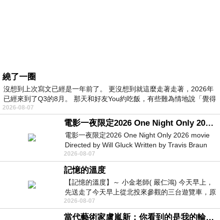
繞了一圈
沒想到上次寫文已經是一年前了。 更沒想到就這麼走著走著，2026年
已經來到了Q3的8月。 那天和好友You約吃飯，有些難為情地說「覺得
2026-08-07
電影一夜限定2026 One Night Only 2026 movie
電影一夜限定2026 One Night Only 2026 movie
Directed by Will Gluck Written by Travis Braun
2026-08-07
Starring Monica Barbaro
記憶的溫度
【記憶的溫度】～ 小金老師( 嚴仁鴻) 今天早上，
先送走了今天早上從北投來參觀的三台遊覽車，原
2026-08-07
以為展場已經差不多要安靜下來，卻發
當代藝術家盧嵐新：你看到的是我的輪廓，還是你的故事？——藏在藍色裡的希望與光