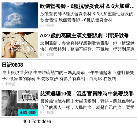
欣儀營養師 - 6種抗發炎食材 & 6大加重慢性發炎的飲食習慣
欣儀營養師-6種抗發炎食材 & 6大加重慢性發炎的
飲食習慣 欣儀營養師 - 6種抗發炎食材
5 小時前
https://www.facebook.com/photo/?fbid=147
AI27歲的葛蘭主演文藝悲劇〈情深似海〉 #戀上老電影 #葛蘭 #粟子
談到葛蘭，多會直接聯想到歌舞電影，但〈情深似
海〉卻很特別，葛蘭不唱歌、不跳舞，從頭到尾專
6 小時前
心演戲。拍攝期間，經常工作超過12個鐘
日記0808
早上很現世安穩 中午吃碗熱門的三媽臭臭鍋 下午午睡起來 不想打擾雙
子J 做家事的節奏 出去散散步 有影片有真相：白海豚 在飲料
6 小時前
慈濟遭騙10億，混蛋官員陳時中急著脫罪
最近賴清德在圓山大飯店提到，對待人民就像對待
自己的親人一樣，人民的痛，就是自己的痛，要愛
8 小時前
民如親，說的這麼好聽，實際上根本沒做