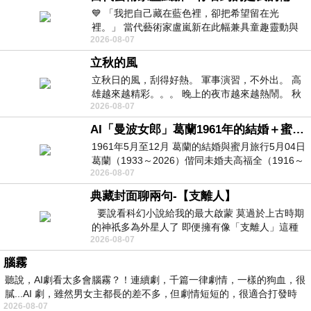
💙 「我把自己藏在藍色裡，卻把希望留在光
裡。」 當代藝術家盧嵐新在此幅兼具童趣靈動與
2026-08-07
抽象韻味的新作中，用湛藍的羽翼般色塊包覆著
立秋的風
立秋日的風，刮得好熱。 軍事演習，不外出。 高
雄越來越精彩。。。 晚上的夜市越來越熱鬧。 秋
2026-08-07
天的風刮得很熱 夜遊消暑熱。。。
AI「曼波女郎」葛蘭1961年的結婚＋蜜月旅行 #戀上老電影 #葛蘭 #粟子
1961年5月至12月 葛蘭的結婚與蜜月旅行5月04日
葛蘭（1933～2026）偕同未婚夫高福全（1916～
2026-08-07
2004）乘郵輪赴倫敦6月15日於英國倫敦St.S
典藏封面聊兩句-【支離人】
要說看科幻小說給我的最大啟蒙 莫過於上古時期
的神祇多為外星人了 即便擁有像「支離人」這種
2026-08-07
驚世駭俗的神通法門 也未必讀
腦霧
聽說，AI劇看太多會腦霧？！連續劇，千篇一律劇情，一樣的狗血，很
膩...AI 劇，雖然男女主都長的差不多，但劇情短短的，很適合打發時
2026-08-07