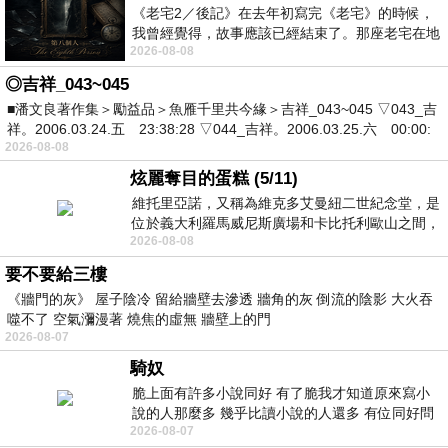
《老宅2／後記》在去年初寫完《老宅》的時候，
我曾經覺得，故事應該已經結束了。那座老宅在地
2026-08-08
震中倒塌，七個人終於離開那片黑暗，
◎吉祥_043~045
■潘文良著作集＞勵益品＞魚雁千里共今緣＞吉祥_043~045 ▽043_吉
祥。2006.03.24.五 23:38:28 ▽044_吉祥。2006.03.25.六 00:00:
2026-08-08
炫麗奪目的蛋糕 (5/11)
維托里亞諾，又稱為維克多艾曼紐二世紀念堂，是
位於義大利羅馬威尼斯廣場和卡比托利歐山之間，
2026-08-08
用以紀念統一義大利統一後的的第一位國
要不要給三樓
《牆門的灰》 屋子陰冷 留給牆壁去滲透 牆角的灰 倒流的陰影 大火吞
噬不了 空氣瀰漫著 燒焦的虛無 牆壁上的門
2026-08-07
騎奴
脆上面有許多小說同好 有了脆我才知道原來寫小
說的人那麼多 幾乎比讀小說的人還多 有位同好問
2026-08-07
了一個問題 她說為什麼高中文學獎的