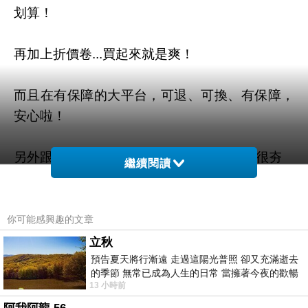
划算！
再加上折價卷...買起來就是爽！
而且在有保障的大平台，可退、可換、有保障，
安心啦！
另外跟大家說 機能保暖加絨防寒手套 真的很夯
繼續閱讀
看到便宜就
購物
要快衝
你可能感興趣的文章
有可能下一分鐘就缺貨了！！
立秋
預告夏天將行漸遠 走過這陽光普照 卻又充滿逝去
的季節 無常已成為人生的日常 當擁著今夜的歡暢
年度精選
其他價格的部份及細節
寫在這邊！
13 小時前
舒心 轉眼驟成昨日 而明晨 太陽