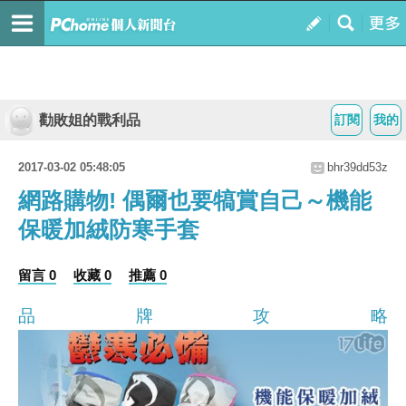
勸敗姐的戰利品
訂閱
我的
2017-03-02 05:48:05
bhr39dd53z
網路購物! 偶爾也要犒賞自己～機能
保暖加絨防寒手套
留言 0
收藏 0
推薦 0
品牌攻略