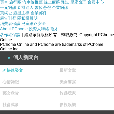
買車
旅行團
汽車險推薦
線上麻將
雜誌
星座命理
會員中心
●立體剪裁搭配束口設計，超強防風不受寒
一元簡訊
直播達人
數位憑證
企業簡訊
買網址
虛擬主機
企業郵件
廣告刊登
隱私權聲明
●內層細緻暖絨鋪底，循環鎖住溫暖！
超值推
2016
消費者保護
兒童網路安全
About PChome
投資人聯絡
徵才
著作權保護
｜網路家庭版權所有、轉載必究
‧Copyright PChome
●防風防水、保暖透氣，冬天騎車、戶外運動必備
Online
PChome Online and PChome are trademarks of PChome
Online Inc.
個人新聞台
快速發文
最新文章
心情雜記
美食饗宴
藝文欣賞
旅遊玩家
社會萬象
影視娛樂