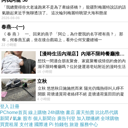
阿我阿龍 56
商品的介紹寫在下面可以先稍微看看！
「我總覺得你大老遠跑來不是為了牽線搭橋？」龍疆對梅麗特說話的語
氣聽起來近乎無聊透頂了。 這次輪到梅麗特眺望大海和懸崖
2026-08-06
↓↓↓限量特惠的優惠按鈕↓↓↓
春燕---(一)
《 春 燕 》 一、回來的燕子 「阿公，為什麼我的名字裡有燕？」 那
年，何春燕五歲，坐在後台戲箱上，看外公何安慶縫補一
22 小時前
【漫時生活內湖店】內湖不限時餐廳推薦｜捷運港墘站美食，聚餐、約會、家庭聚會首選，正餐甜點一次滿足
機能保暖加絨防寒手套
想找一間適合朋友聚會、家庭聚餐或情侶約會的內
湖不限時餐廳嗎？位於捷運港墘站附近的漫時生活
16 小時前
內湖店，從捷運站步行約4分鐘即可抵
立秋
商品訊息功能
立秋 悠悠秋日施施然而來 陽光仍熾熱得叫人睜不
開眼 荷塘邊賞荷者絡繹不絕 是塘邊荷葉田田的凝
商品訊息描述
4 小時前
望 風中飄逸的是映日荷花別樣紅
登入
註冊
PChome首頁
線上購物
24h購物
書店
露天拍賣
比比昂代購
網友一致推薦
新聞
/
氣象
股市
個人新聞台
廣告刊登
加入聯播網
全球購物
買賣租屋
支付連
國際連
Pi 拍錢包
旅遊
服務中心