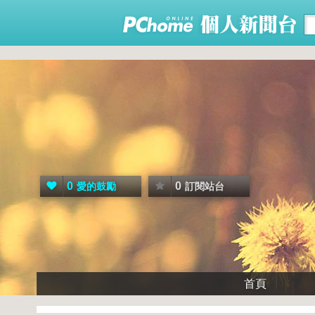
0
0
愛的鼓勵
訂閱站台
首頁