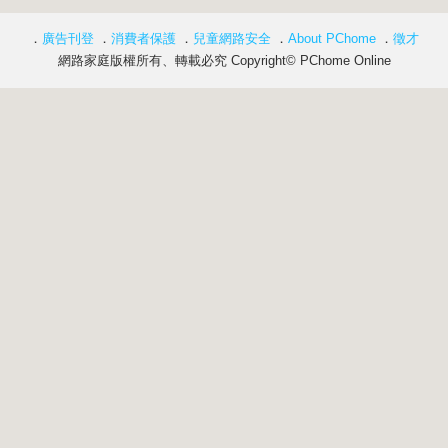
．
廣告刊登
．
消費者保護
．
兒童網路安全
．
About PChome
．
徵才
網路家庭版權所有、轉載必究 Copyright© PChome Online