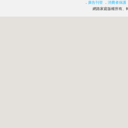
．
廣告刊登
．
消費者保護
網路家庭版權所有、轉載必究 