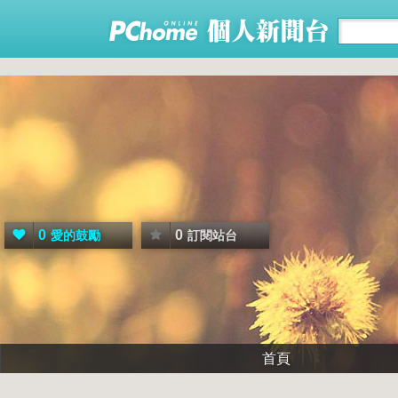
0
0
愛的鼓勵
訂閱站台
首頁