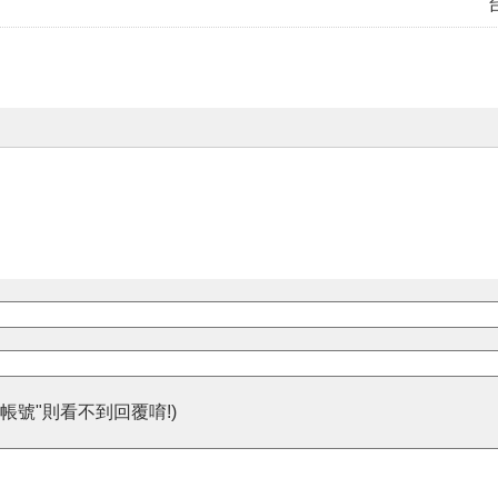
帳號"則看不到回覆唷!)