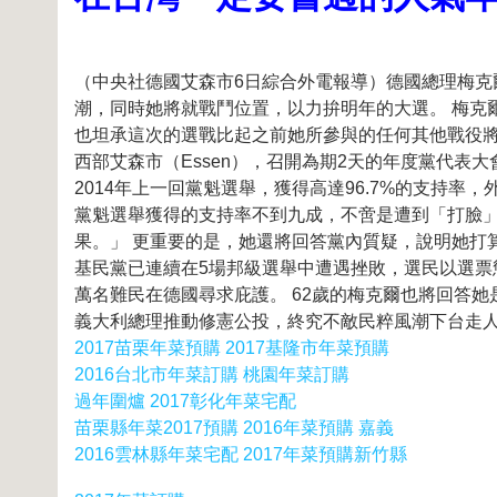
（中央社德國艾森市6日綜合外電報導）德國總理梅
潮，同時她將就戰鬥位置，以力拚明年的大選。 梅克爾（A
也坦承這次的選戰比起之前她所參與的任何其他戰役將
西部艾森市（Essen），召開為期2天的年度黨代表
2014年上一回黨魁選舉，獲得高達96.7%的支持
黨魁選舉獲得的支持率不到九成，不啻是遭到「打臉」
果。」 更重要的是，她還將回答黨內質疑，說明她打
基民黨已連續在5場邦級選舉中遭遇挫敗，選民以選票
萬名難民在德國尋求庇護。 62歲的梅克爾也將回答
義大利總理推動修憲公投，終究不敵民粹風潮下台走人而
2017苗栗年菜預購 2017基隆市年菜預購
2016台北市年菜訂購 桃園年菜訂購
過年圍爐 2017彰化年菜宅配
苗栗縣年菜2017預購 2016年菜預購 嘉義
2016雲林縣年菜宅配 2017年菜預購新竹縣