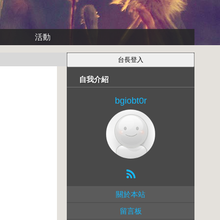
活動
自我介紹
bgiobt0r
關於本站
留言板