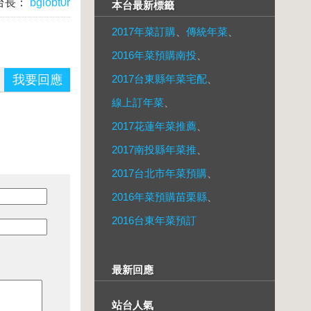
台長：
bgiobt0r
本台最新標籤
2017年菜訂購
、
傳統年菜
、
2016年菜預購南投
、
我要回應
2017台東縣年菜宅配
、
線上訂年菜
、
2017花蓮年菜推薦
、
2017南投縣年菜推
、
2017台北市年菜預購
、
2016年菜預購苗栗縣
、
2016台東年菜預訂
最新回應
站台人氣