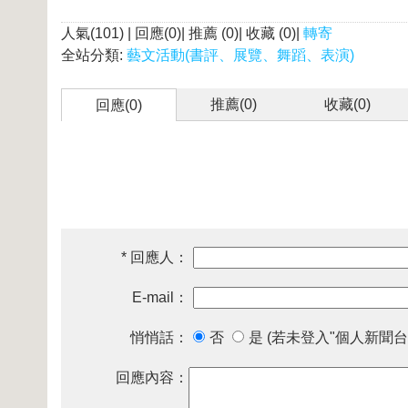
人氣(101) | 回應(0)| 推薦 (
0
)| 收藏 (
0
)|
轉寄
全站分類:
藝文活動(書評、展覽、舞蹈、表演)
推薦(
0
)
收藏(
0
)
回應(0)
* 回應人：
E-mail：
悄悄話：
否
是 (若未登入"個人新聞台
回應內容：