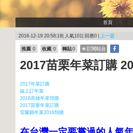
首頁
2016-12-19 20:58:18| 人氣101| 回應0 |
上一篇
推薦
0
收藏
0
轉貼
0
訂閱站台
2017苗栗年菜訂購 
2017年菜訂購
線上訂年菜
2016高雄年菜預購
2017苗栗年菜訂購
宜蘭縣年菜2016預購
在台灣一定要嘗過的人氣