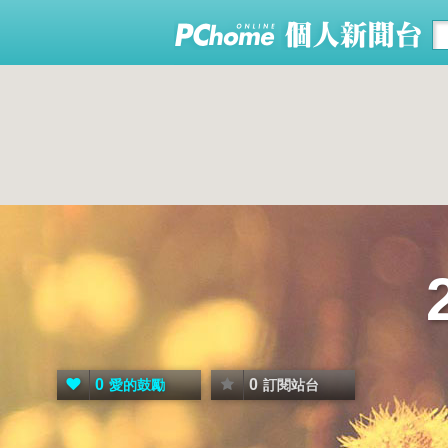
0
0
愛的鼓勵
訂閱站台