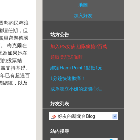
地圖
加入好友
盟邦的民粹浪
個總理任期，但
站方公告
黨員齊聚德國
。 梅克爾在
加入PS女孩 組隊瘋搶2百萬
認為如果她在
超取登記送咖啡
明的投票結
綁定Hami Point 1點抵1元
民黨支持基礎。
5年已有超過百
1分鐘快速揪痛！
國總統，以及
成為獨立小姐的滾錢心法
好友列表
好友的新聞台Blog
站內搜尋