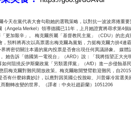
克爾今天在黨代表大會勾勒她的選戰策略，以對抗一波波席捲重要
ngela Merkel）領導德國已11年，上月她證實將尋求第4
「更加艱辛」。 梅克爾所屬「基督教民主黨」（CDU）的忠貞
大會，預料將再次以高票選出梅克爾為黨魁，力挺梅克爾力拚4連霸
率，外界將密切關注本週的黨內投票是否會出現任何異議跡象。 媒體
。她告訴「德國第一電視台」（ARD）說：「我將指望正大光
算如何阻撓反伊斯蘭政黨「另類選擇黨」（AfD）進一步侵蝕基
懲罰梅克爾對難民開放政策。梅克爾敞開雙臂歡迎難民，自201
她是否有什麼錦囊妙計，以應對因英國公投脫歐、川普爆冷當選美
翻轉改變的世界。（譯者：中央社趙蔚蘭）1051206