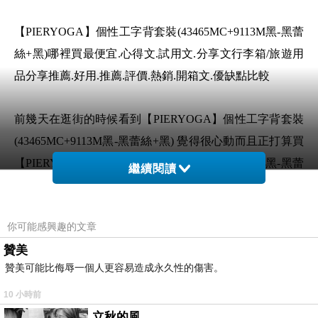
【PIERYOGA】個性工字背套裝(43465MC+9113M黑-黑蕾
絲+黑)哪裡買最便宜.心得文.試用文.分享文行李箱/旅遊用
品分享推薦.好用.推薦.評價.熱銷.開箱文.優缺點比較
前幾天在逛街的時候看到【PIERYOGA】個性工字背套裝
(43465MC+9113M黑-黑蕾絲+黑) 覺得很心動而且正打算買
【PIERYOGA】個性工字背套裝(43465MC+9113M黑-黑蕾
繼續閱讀
絲+黑)
你可能感興趣的文章
但是我想【PIERYOGA】個性工字背套裝
贊美
(43465MC+9113M黑-黑蕾絲+黑) 在網路上買應該會比較便
贊美可能比侮辱一個人更容易造成永久性的傷害。
宜，【PIERYOGA】個性工字背套裝(43465MC+9113M黑-
黑蕾絲+黑)而且24小時都能買，上網慢慢挑選，不用等店
10 小時前
家開門也不用看店員臉色
立秋的風