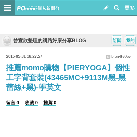
曾宜欣整理的網路好康分享BLOG
訂閱
我的
2015-05-31 18:27:57
bfon4tv05v
推薦momo購物【PIERYOGA】個性
工字背套裝(43465MC+9113M黑-黑
蕾絲+黑)-學英文
留言 0
收藏 0
推薦 0