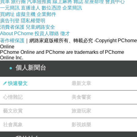
更多資料、資訊參考分享↓↓↓
買車
旅行團
汽車險推薦
線上麻將
雜誌
星座命理
會員中心
一元簡訊
直播達人
數位憑證
企業簡訊
買網址
虛擬主機
企業郵件
廣告刊登
隱私權聲明
消費者保護
兒童網路安全
About PChome
投資人聯絡
徵才
著作權保護
｜網路家庭版權所有、轉載必究
‧Copyright PChome
Online
PChome Online and PChome are trademarks of PChome
Online Inc.
個人新聞台
快速發文
最新文章
心情雜記
美食饗宴
藝文欣賞
旅遊玩家
社會萬象
影視娛樂