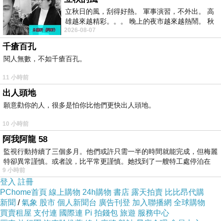
立秋日的風，刮得好熱。 軍事演習，不外出。 高
雄越來越精彩。。。 晚上的夜市越來越熱鬧。 秋
想要購買【PIERYOGA】個性工字背套裝
2026-08-07
天的風刮得很熱 夜遊消暑熱。。。
(43465MC+9113M黑-黑蕾絲+黑)已經想很多天
千瘡百孔
了!也求助谷哥大神 發現【PIERYOGA】個性工
閱人無數，不如千瘡百孔。
字背套裝(43465MC+9113M黑-黑蕾絲+黑)的評
11 小時前
價真的不錯想想哪裡買最便宜.心得文.試用文.分
出人頭地
享文行李箱/旅遊用品分享推薦.好用.推薦.評價.熱
願意勸你的人，很多是怕你比他們更快出人頭地。
銷.開箱文.優缺點比較
10 小時前
阿我阿龍 58
最後選擇在這購買【PIERYOGA】個性工字背套
監視行動持續了三個多月。他們或許只需一半的時間就能完成，但梅麗
裝(43465MC+9113M黑-黑蕾絲+黑) 的原因,是因
特卻異常謹慎。或者說，比平常更謹慎。她找到了一艘特工處停泊在
9 小時前
為比較有保障,也不會遇到詐騙集團,所以才選擇
登入
註冊
在這購入
PChome首頁
線上購物
24h購物
書店
露天拍賣
比比昂代購
新聞
/
氣象
股市
個人新聞台
廣告刊登
加入聯播網
全球購物
買賣租屋
支付連
國際連
Pi 拍錢包
旅遊
服務中心