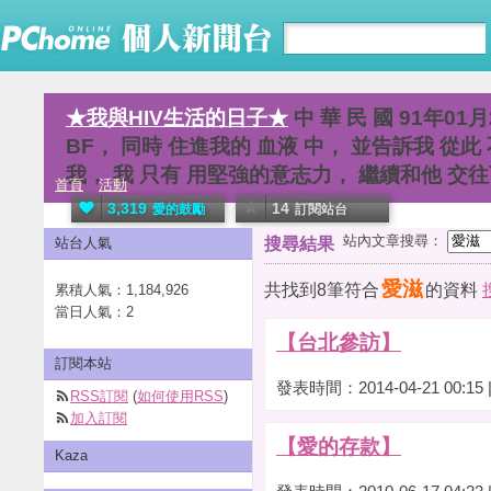
★我與HIV生活的日子★
中 華 民 國 91年01
BF， 同時 住進我的 血液 中， 並告訴我 從此
我， 我 只有 用堅強的意志力， 繼續和他 交
首頁
活動
3,319
14
愛的鼓勵
訂閱站台
站內文章搜尋：
站台人氣
搜尋結果
愛滋
共找到8筆符合
的資料
累積人氣：
1,184,926
當日人氣：
2
【台北參訪】
訂閱本站
發表時間：2014-04-21 00:15
RSS訂閱
(
如何使用RSS
)
加入訂閱
【愛的存款】
Kaza