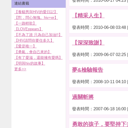
發表時間：2010-06-17 04:23
連結書籤
【養貓男與HIV的愛日記】
【精采人生】
【懟，問心無愧。hiv+er】
【一路輕歌】
發表時間：2010-06-08 03:48
【LOVEppears】
【不為了誰 只為自己加油!!】
【HIV請問你要住多久】
【深深致謝】
【愛是唯一】
【勇氣，會自己來的】
發表時間：2009-06-07 02:25
【有了愛滋，還能擁有愛嗎】
【明與hiv的故事】
更多
>>
夢&檢驗報告
發表時間：2008-10-11 04:10
過關斬將
發表時間：2007-06-18 16:00
勇敢的孩子，要堅持下