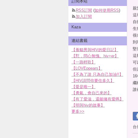
訂閱本站
親
RSS訂閱
(
如何使用RSS
)
這
加入訂閱
自
Kaza
生
很
連結書籤
到
堅
【養貓男與HIV的愛日記】
這
【懟，問心無愧。hiv+er】
【一路輕歌】
可
【LOVEppears】
但
【不為了誰 只為自己加油!!】
1
【HIV請問你要住多久】
繼
【愛是唯一】
誰
【勇氣，會自己來的】
【有了愛滋，還能擁有愛嗎】
【明與hiv的故事】
更多
>>
台