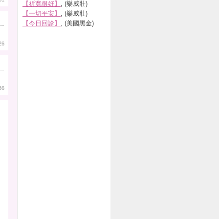
【祈寬很好】
, (樂威壯)
【一切平安】
, (樂威壯)
【今日回診】
, (美國黑金)
26
36