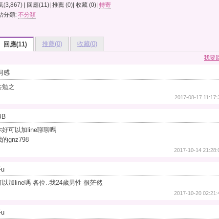
(3,867) | 回應(11)| 推薦 (
0
)| 收藏 (
0
)|
轉寄
站分類:
不分類
推薦(
0
)
收藏(
0
)
回應(11)
我要
同感
共勉之
2017-08-17 11:17:
BB
你好可以加line聊聊嗎
的gnz798
2017-10-14 21:28:
Fu
可以加line嗎 各位..我24歲男性 很茫然
2017-10-20 02:21:
Fu