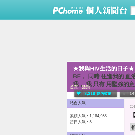
★我與HIV生活的日子★
BF， 同時 住進我的 血
我， 我 只有 用堅強的
首頁
活動
3,319
14
愛的鼓勵
站台人氣
20
累積人氣：
1,184,933
當日人氣：
3