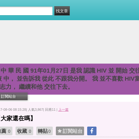
中 華 民 國 91年01月27日 是我 認識 HIV 並 開始 交
液 中， 並告訴我 從此 不跟我分開。 我 並不喜歡 HIV
意志力， 繼續和他 交往下去。
訂閱站台
17-08-06 08:15:28| 人氣3,867| 回應11 |
上一篇
【大家還在嗎】
推薦
收藏
轉貼
訂閱站台
0
0
0