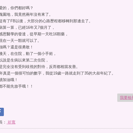
愛的，你們都好嗎？
塊園地，我竟然兩年沒有來了。
從有了FB以後，大部分的心路歷程都移轉到那邊去了。
病算一算，已經16年又7個月了，
感恩醫學的發達，從早期一天吃16顆藥，
現在一天一顆就可以了。
強嗎？還是很勇敢！
幾天，在住院，動了一個小手術，
以說是生病以來第二次住院，
是完全沒有受到歧視的對待，反而都相當友善。
6年真是一個很可怕的數字，我從19歲一路就走到了35的大叔年紀了。
續加油哦！
都不能先放手哦！！
我要檢
長：
祈寬