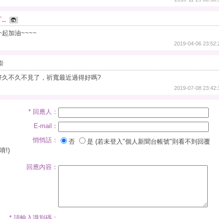
ˋ..
一起加油~~~~
2019-04-06 23:52:
崇
好久不久不見了，祈寬最近過得好嗎?
2019-07-08 23:42:
* 回應人：
E-mail：
悄悄話：
否
是 (若未登入"個人新聞台帳號"則看不到回覆
唷!)
回應內容：
* 請輸入識別碼：