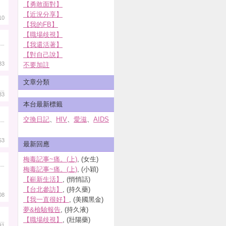
【勇敢面對】
【近況分享】
10
【我的FB】
【職場歧視】
【我還活著】
【對自己說】
33
不要加註
文章分類
33
本台最新標籤
交換日記
、
HIV
、
愛滋
、
AIDS
53
最新回應
梅毒記事~痛。(上)
, (女生)
梅毒記事~痛。(上)
, (小穎)
【嶄新生活】
, (悄悄話)
【台北參訪】
, (持久藥)
08
【我一直很好】
, (美國黑金)
夢&檢驗報告
, (持久液)
【職場歧視】
, (壯陽藥)
31