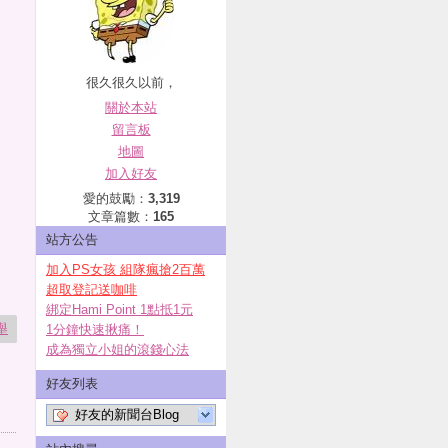
很久很久以前，
關於本站
留言板
地圖
加入好友
愛的鼓勵：
3,319
文章篇數：
165
站方公告
加入PS女孩 組隊瘋搶2百萬
超取登記送咖啡
綁定Hami Point 1點抵1元
舉
1分鐘快速揪痛！
成為獨立小姐的滾錢心法
好友列表
好友的新聞台Blog