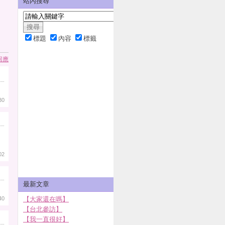
站內搜尋
標題
內容
標籤
回應
30
02
最新文章
40
【大家還在嗎】
【台北參訪】
【我一直很好】