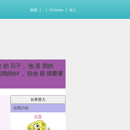
|
|
|
新聞
PChome
登入
往 的 日子， 他 是 我的
當我的BF， 但他 卻 深愛著
自我介紹
祈寬