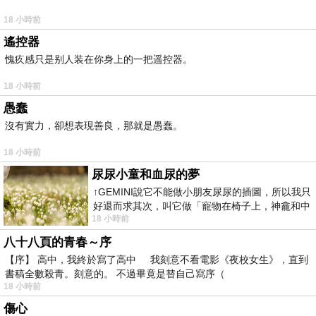
18 小時前
遙控器
愧疚感只是别人装在你身上的一把遥控器。
18 小時前
愚蠢
沒有實力，卻想表現善良，那就是愚蠢。
18 小時前
尿尿小童和血尿的夢
↑GEMINI說它不能做小朋友尿尿的插圖，所以我只
好退而求其次，叫它做「寵物在椅子上，神龕和中
18 小時前
年人臉孔」的畫了。 六月底
八十八頁的青春～序
【序】 高中，我終於寫了高中 我刻意不看電影《夜校女生》，直到
書稿全數殺青。刻意的。 不過畢竟是替自己寫序（
18 小時前
傷心