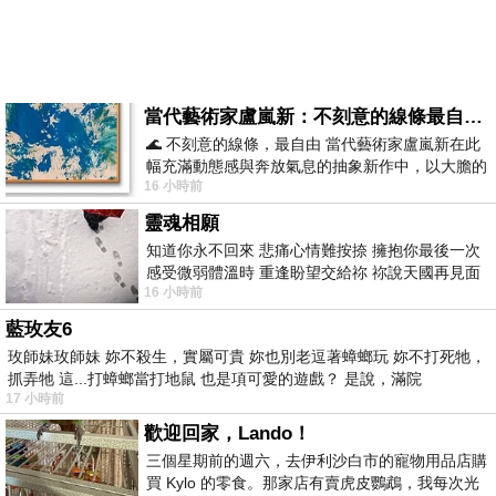
當代藝術家盧嵐新：不刻意的線條最自由，讓色彩流動、筆觸自己說話
🌊 不刻意的線條，最自由 當代藝術家盧嵐新在此
幅充滿動態感與奔放氣息的抽象新作中，以大膽的
16 小時前
藍色顏料在白色畫布上揮灑、壓印與流淌
靈魂相願
知道你永不回來 悲痛心情難按捺 擁抱你最後一次
感受微弱體溫時 重逢盼望交給祢 祢說天國再見面
16 小時前
此刻忍淚說別離 他日靈魂再
藍玫友6
玫師妹玫師妹 妳不殺生，實屬可貴 妳也別老逗著蟑螂玩 妳不打死牠，
抓弄牠 這...打蟑螂當打地鼠 也是項可愛的遊戲？ 是說，滿院
17 小時前
歡迎回家，Lando！
三個星期前的週六，去伊利沙白市的寵物用品店購
買 Kylo 的零食。那家店有賣虎皮鸚鵡，我每次光