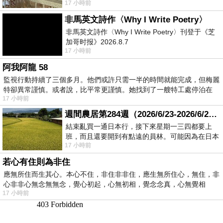
17 小時前
顧都會去看一下。他們偶爾會引進 C
非馬英文詩作〈Why I Write Poetry〉
非馬英文詩作〈Why I Write Poetry〉刊登于《芝
加哥时报》2026.8.7
17 小時前
阿我阿龍 58
監視行動持續了三個多月。他們或許只需一半的時間就能完成，但梅麗
特卻異常謹慎。或者說，比平常更謹慎。她找到了一艘特工處停泊在
17 小時前
週間農居第284週（2026/6/23-2026/6/24) 夏至 金黃稻浪洋溢豐收喜悅
結束亂買一通日本行，接下來星期一三四都要上
班，而且還要開到有點遠的員林。可能因為在日本
17 小時前
花不少錢，星期一出門上班時，心裡沒有一
若心有住則為非住
應無所住而生其心。本心不住，非住非非住，應生無所住心，無住，非
心非非心無念無無念，覺心初起，心無初相，覺念念真，心無覺相
17 小時前