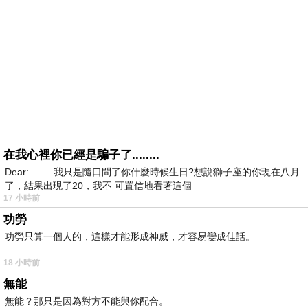
在我心裡你已經是騙子了........
Dear: 我只是隨口問了你什麼時候生日?想說獅子座的你現在八月
了，結果出現了20，我不 可置信地看著這個
17 小時前
功勞
功勞只算一個人的，這樣才能形成神威，才容易變成佳話。
18 小時前
無能
無能？那只是因為對方不能與你配合。