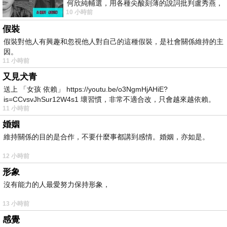
何欣純輔選，用各種尖酸刻薄的說詞批判盧秀燕，
10 小時前
罵她施政滿意度輸給陳其邁，甚至還說盧
假裝
假裝對他人有興趣和忽視他人對自己的這種假裝，是社會關係維持的主
因。
11 小時前
又見犬青
送上 「女孩 依賴」 https://youtu.be/o3NgmHjAHiE?
is=CCvsvJhSur12W4s1 壞習慣，非常不適合改，只會越來越依賴。
11 小時前
我害怕的
婚姻
維持關係的目的是合作，不要什麼事都講到感情。婚姻，亦如是。
12 小時前
形象
沒有能力的人最愛努力保持形象，
13 小時前
感覺