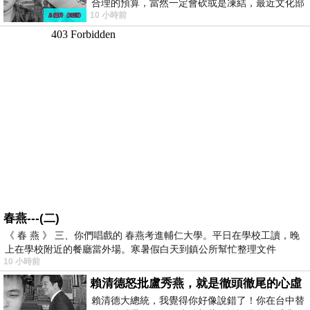
合理的預算，當然一定會砍或是凍結，最近文化部
10 小時前
要編列公視和Taiwan plus預算，在110年
春燕---(二)
《 春 燕 》 三、你們唱戲的 春燕考進輔仁大學。平日在學校工讀，晚
上在學校附近的餐廳當外場。寒暑假白天到鎮公所幫忙整理文件
10 小時前
賴清德怒批盧秀燕，就是徹頭徹尾的心虛
賴清德大總統，我覺得你好像說錯了！你在台中替