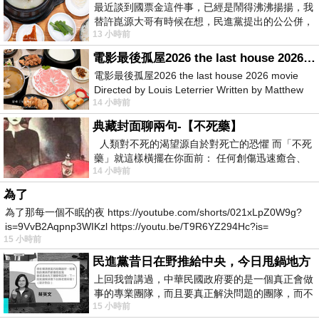
最近談到國票金這件事，已經是鬧得沸沸揚揚，我
替許崑源大哥有時候在想，民進黨提出的公公併，
13 小時前
其實就是想要國庫通黨庫，鬧出最大的醜
電影最後孤屋2026 the last house 2026 movie
電影最後孤屋2026 the last house 2026 movie
Directed by Louis Leterrier Written by Matthew
14 小時前
Robinson Starring Greta Lee Wa
典藏封面聊兩句-【不死藥】
人類對不死的渴望源自於對死亡的恐懼 而「不死
藥」就這樣橫擺在你面前： 任何創傷迅速癒合、
14 小時前
停止衰老、痛覺消失…堪
為了
為了那每一個不眠的夜 https://youtube.com/shorts/021xLpZ0W9g?
is=9VvB2Aqpnp3WIKzl https://youtu.be/T9R6YZ294Hc?is=
15 小時前
民進黨昔日在野推給中央，今日甩鍋地方
上回我曾講過，中華民國政府要的是一個真正會做
事的專業團隊，而且要真正解決問題的團隊，而不
15 小時前
是只會到處甩鍋的雙標團隊，最近民進黨