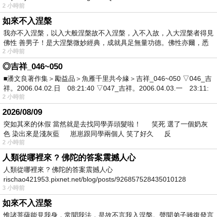
2 小時前
如來不入涅槃
我亦不入涅槃，以入大般涅槃故不入涅槃，入不入故，入大涅槃者得見
佛性 善男子！是大涅槃微妙經典，成就具足無量功德。佛性亦爾，悉
2 小時前
◎吉祥_046~050
■潘文良著作集＞勵益品＞魚雁千里共今緣＞吉祥_046~050 ▽046_吉
祥。2006.04.02.日 08:21:40 ▽047_吉祥。2006.04.03.一 23:11:
2 小時前
2026/08/09
突如其來的休假 當然就是去找同學弄頭髮啦！ 笑死 選了一個奶灰
色 染出來是淺灰藍 崽崽跟同學兩個人 笑了好久 反
2 小時前
人類從哪裡來 ? 佛陀的答案震撼人心
人類從哪裡來 ? 佛陀的答案震撼人心
rischao421953.pixnet.net/blog/posts/926857528435010128
3 小時前
如來不入涅槃
惟諸菩薩能見我身，常聞我法，是故不言我入涅槃。聲聞弟子雖復發言