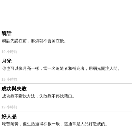
醜話
醜話先講在前，麻煩就不會留在後。
19 小時前
月光
你也可以像月亮一樣，當一名追隨者和補充者，用弱光關注人間。
19 小時前
成功與失敗
成功靠不斷找方法，失敗靠不停找藉口。
19 小時前
好人品
吃苦耐勞，但生活過得卻很一般，這通常是人品好造成的。