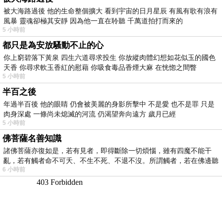
被大海路過後 他的生命整個擴大 看到宇宙的日月星辰 有風有歌有浪有
風暴 靈魂卻極其安靜 因為他一直在聆聽 千萬道拍打而來的
5 小時前
都只是為安放騷動不止的心
你上窮碧落下黃泉 四生六道尋求投生 你放縱肉體幻想如花似玉的國色
天香 你尋求軟玉香紅的慰藉 你吸食毒品香煙大麻 在恍惚之間瞥
5 小時前
半百之後
年過半百後 他的眼睛 仍會被美麗的身影所擊中 不是愛 也不是罪 只是
肉身深處 一條尚未熄滅的河流 仍渴望奔向遠方 歲月已經
5 小時前
佛菩薩名善知識
諸佛菩薩亦復如是，若有見者，即得斷除一切煩惱，雖有四魔不能干
亂，若有觸者命不可夭、不生不死、不退不沒。所謂觸者，若在佛邊聽
6 小時前
受