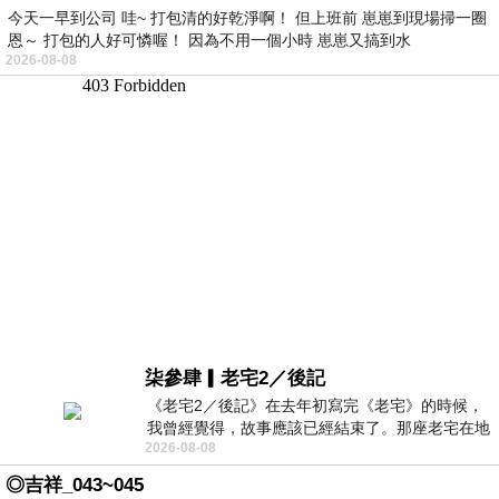
今天一早到公司 哇~ 打包清的好乾淨啊！ 但上班前 崽崽到現場掃一圈
恩～ 打包的人好可憐喔！ 因為不用一個小時 崽崽又搞到水
2026-08-08
柒參肆▎老宅2／後記
《老宅2／後記》在去年初寫完《老宅》的時候，
我曾經覺得，故事應該已經結束了。那座老宅在地
2026-08-08
震中倒塌，七個人終於離開那片黑暗，
◎吉祥_043~045