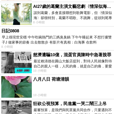
AI27歲的葛蘭主演文藝悲劇〈情深似海〉 #戀上老電影 #葛蘭 #粟子
談到葛蘭，多會直接聯想到歌舞電影，但〈情深似
海〉卻很特別，葛蘭不唱歌、不跳舞，從頭到尾專
8 小時前
心演戲。拍攝期間，經常工作超過12個鐘
日記0808
早上很現世安穩 中午吃碗熱門的三媽臭臭鍋 下午午睡起來 不想打擾雙
子J 做家事的節奏 出去散散步 有影片有真相：白海豚 在飲料
8 小時前
慈濟遭騙10億，混蛋官員陳時中急著脫罪
最近賴清德在圓山大飯店提到，對待人民就像對待
自己的親人一樣，人民的痛，就是自己的痛，要愛
10 小時前
民如親，說的這麼好聽，實際上根本沒做
八月八日 荷塘清韻
10 小時前
狂砍公視預算，民進黨一哭二鬧三上吊
嚴審預算，是我們與民眾黨共同合作，只要遇到不