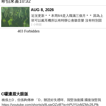
希伯來書10:32
AUG 8, 2026
近況更新＊＊本周8/4是入職滿三個月＊＊ 因為上
班可以戴耳機所以有時辦公會聽音樂 沒有特別固
2 小時前
定哪天但就是一周某一天會固定聽'90
C囉濃眉大眼版
橋係土D，但係夠傳神 「D」辦證好失禮咩。我堅強復國 國復強堅我
https://youtube.com/shorts/g9LsieQZzl8?is=hPUYUxMZMc2fLPlk