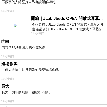
不做事的人總堅持自己有說話的權利。
18 小時前
開箱｜JLab Jbuds OPEN 開放式耳罩藍牙耳機 - 設計美學，輕巧、透氣、環境音全物理達成！
產品名稱：JLab Jbuds OPEN 開放式耳罩藍牙耳
機 產品資訊 JLab Jbuds OPEN 開放式耳罩藍牙
18 小時前
耳機評語：非常有特色，值得喜愛美型工
内向
内向？那只是因为我不喜欢你！
18 小時前
逢場作戲
一個人表情生動是因為他需要逢場作戲。
19 小時前
長大
長大，與年齡無關，跟挫折有關。
19 小時前