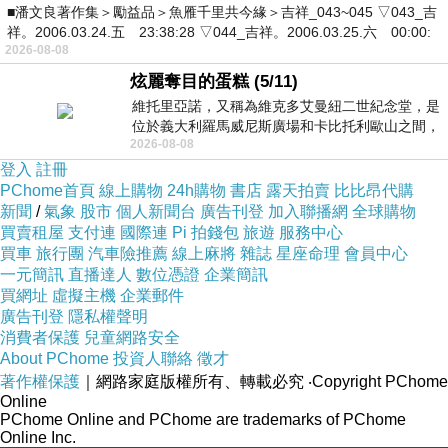
■潘文良著作集＞勵益品＞魚雁千里共今緣＞吉祥_043~045 ▽043_吉
祥。2006.03.24.五 23:38:28 ▽044_吉祥。2006.03.25.六 00:00:
2026-08-08
炫麗奪目的蛋糕 (5/11)
維托里亞諾，又稱為維克多艾曼紐二世紀念堂，是
位於義大利羅馬威尼斯廣場和卡比托利歐山之間，
2026-08-08
用以紀念統一義大利統一後的的第一位國
登入
註冊
PChome首頁
線上購物
24h購物
書店
露天拍賣
比比昂代購
新聞
/
氣象
股市
個人新聞台
廣告刊登
加入聯播網
全球購物
買賣租屋
支付連
國際連
Pi 拍錢包
旅遊
服務中心
買車
旅行團
汽車險推薦
線上麻將
雜誌
星座命理
會員中心
一元簡訊
直播達人
數位憑證
企業簡訊
買網址
虛擬主機
企業郵件
廣告刊登
隱私權聲明
消費者保護
兒童網路安全
About PChome
投資人聯絡
徵才
著作權保護
｜網路家庭版權所有、轉載必究
‧Copyright PChome
Online
PChome Online and PChome are trademarks of PChome
Online Inc.