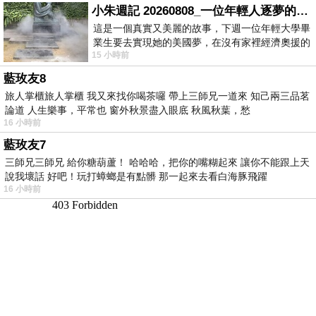
小朱週記 20260808_一位年輕人逐夢的真實故事
這是一個真實又美麗的故事，下週一位年輕大學畢
業生要去實現她的美國夢，在沒有家裡經濟奧援的
15 小時前
情況下，靠著自我努力工作累積出國基
藍玫友8
旅人掌櫃旅人掌櫃 我又來找你喝茶囉 帶上三師兄一道來 知己兩三品茗
論道 人生樂事，平常也 窗外秋景盡入眼底 秋風秋葉，愁
16 小時前
藍玫友7
三師兄三師兄 給你糖葫蘆！ 哈哈哈，把你的嘴糊起來 讓你不能跟上天
說我壞話 好吧！玩打蟑螂是有點髒 那一起來去看白海豚飛躍
16 小時前