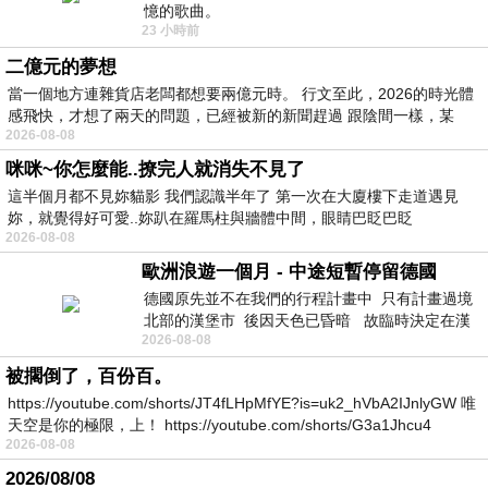
憶的歌曲。
23 小時前
二億元的夢想
當一個地方連雜貨店老闆都想要兩億元時。 行文至此，2026的時光體
感飛快，才想了兩天的問題，已經被新的新聞趕過 跟陰間一樣，某
2026-08-08
咪咪~你怎麼能..撩完人就消失不見了
這半個月都不見妳貓影 我們認識半年了 第一次在大廈樓下走道遇見
妳，就覺得好可愛..妳趴在羅馬柱與牆體中間，眼睛巴眨巴眨
2026-08-08
歐洲浪遊一個月 - 中途短暫停留德國
德國原先並不在我們的行程計畫中 只有計畫過境
北部的漢堡市 後因天色已昏暗 故臨時決定在漢
2026-08-08
堡市吃晚餐和過夜
被擱倒了，百份百。
https://youtube.com/shorts/JT4fLHpMfYE?is=uk2_hVbA2IJnlyGW 唯
天空是你的極限，上！ https://youtube.com/shorts/G3a1Jhcu4
2026-08-08
2026/08/08