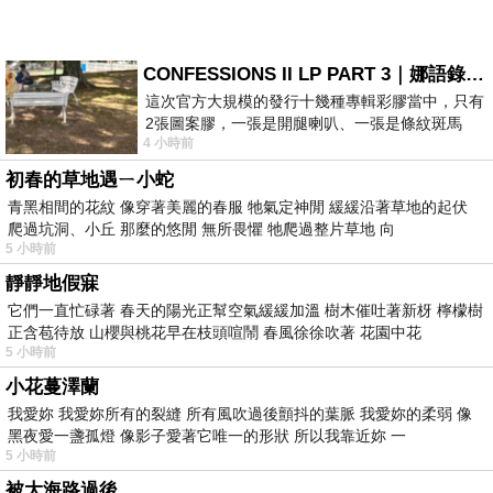
CONFESSIONS II LP PART 3｜娜語錄II LP PART 3
這次官方大規模的發行十幾種專輯彩膠當中，只有
2張圖案膠，一張是開腿喇叭、一張是條紋斑馬
4 小時前
版；目前官網上只剩澳洲商店AU STORE
初春的草地遇ㄧ小蛇
青黑相間的花紋 像穿著美麗的春服 牠氣定神閒 緩緩沿著草地的起伏
爬過坑洞、小丘 那麼的悠閒 無所畏懼 牠爬過整片草地 向
5 小時前
靜靜地假寐
它們一直忙碌著 春天的陽光正幫空氣緩緩加溫 樹木催吐著新枒 檸檬樹
正含苞待放 山櫻與桃花早在枝頭喧鬧 春風徐徐吹著 花園中花
5 小時前
小花蔓澤蘭
我愛妳 我愛妳所有的裂縫 所有風吹過後顫抖的葉脈 我愛妳的柔弱 像
黑夜愛一盞孤燈 像影子愛著它唯一的形狀 所以我靠近妳 一
5 小時前
被大海路過後