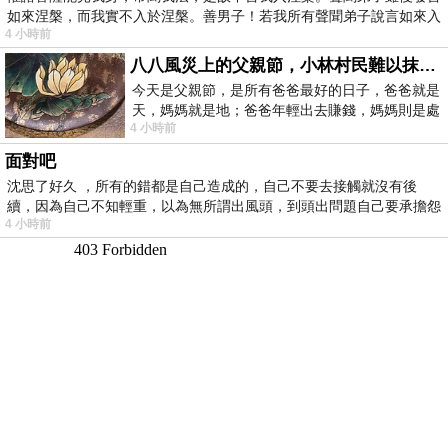
如來涅槃，而我實不入於涅槃。善男子！若我所有聲聞弟子說言如來入
4 小時前
八八風災上的父親節，小林村民難以抹滅的痛
今天是父親節，是所有爸爸最好的日子，爸爸就是
天，媽媽就是地；爸爸年輕出去賺錢，媽媽則是處
4 小時前
理家務，職業不分高低貴賤，只有人品才
面對吧
沈思了好久 ，所有的錯都是自己造成的，自己不要去接觸就沒有後
續，因為自己不知輕重，以為無所謂出風頭，到頭出問題自己要承擔怨
4 小時前
不