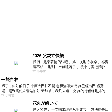
2026 父親節快樂
我們一起穿著情侶裝吧， 第一次泡冷水澡， 感覺
還不錯， 泡到一半就睡著了， 後來打雷把我吵
22 小時前
醒， 手
一襲白衣
巧了，約好的日子 車庫大門打不開 急得滿頭大漢 妳已經出門 虛驚一
場，趕到高鐵左營站恰好 新加坡，我只去過一次 妳的行程總是排的
22 小時前
花火が瞬いて
煙火閃耀， 一支唱出讓你永生難忘、 無法抹去回