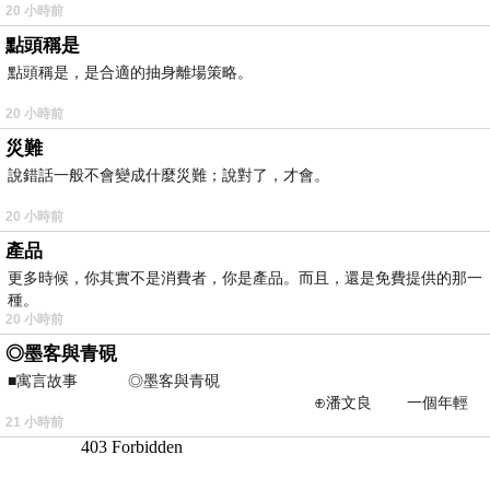
20 小時前
點頭稱是
點頭稱是，是合適的抽身離場策略。
20 小時前
災難
說錯話一般不會變成什麼災難；說對了，才會。
20 小時前
產品
更多時候，你其實不是消費者，你是產品。而且，還是免費提供的那一
種。
20 小時前
◎墨客與青硯
■寓言故事 ◎墨客與青硯
⊕潘文良 一個年輕
21 小時前
的墨客，在京城的古玩肆裡