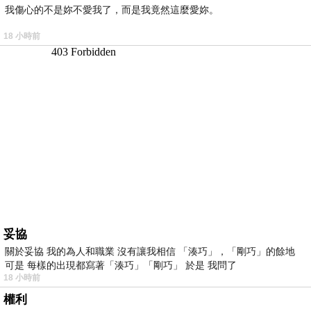
我傷心的不是妳不愛我了，而是我竟然這麼愛妳。
18 小時前
妥協
關於妥協 我的為人和職業 沒有讓我相信 「湊巧」，「剛巧」的餘地
可是 每樣的出現都寫著「湊巧」「剛巧」 於是 我問了
18 小時前
權利