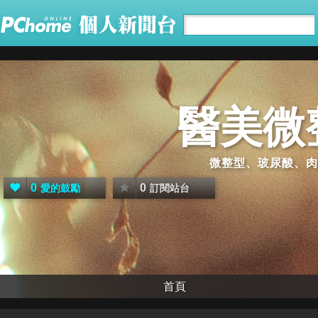
醫美微
微整型、玻尿酸、肉
0
0
愛的鼓勵
訂閱站台
首頁