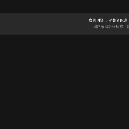
．
廣告刊登
．
消費者保護
網路家庭版權所有、轉載必究 