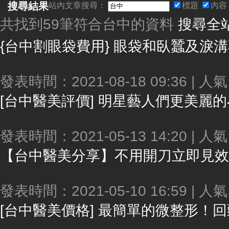
搜尋結果
站內文章搜尋：
標題
內容
共找到59筆符合
台中
的資料
搜尋全
{
台中
割眼袋費用} 眼袋和臥蠶及淚溝不同！整形醫師幫你手術眼整
發表時間：2021-08-18 09:36 | 人
[
台中
醫美評價] 明星藝人們更美麗的小竅
發表時間：2021-05-13 14:20 | 人
【
台中
醫美分享】不用開刀立即見效！傷口極小立馬上工！玻尿酸
發表時間：2021-05-10 16:59 | 人
[
台中
醫美價格] 最簡單的微整形！回頭率超高