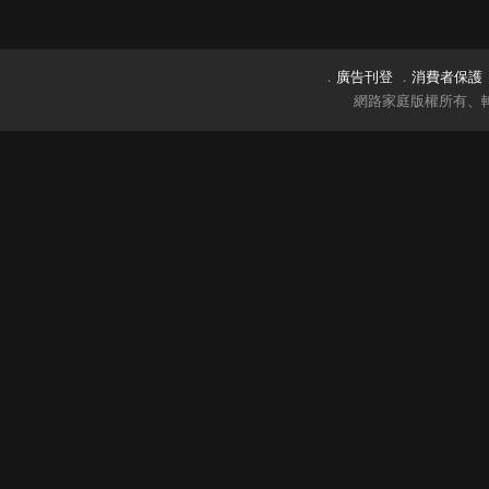
．
廣告刊登
．
消費者保護
網路家庭版權所有、轉載必究 