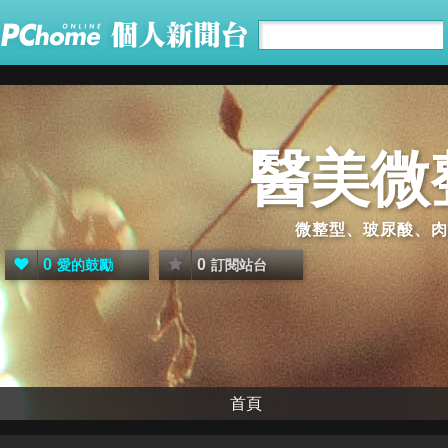
醫美微
微整型、玻尿酸、肉
0
0
愛的鼓勵
訂閱站台
首頁