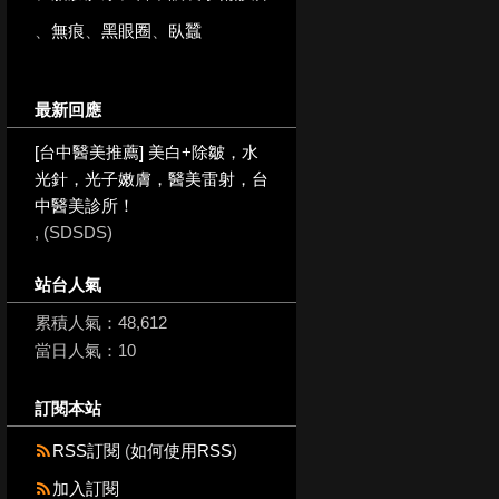
、
無痕
、
黑眼圈
、
臥蠶
最新回應
[台中醫美推薦] 美白+除皺，水
光針，光子嫩膚，醫美雷射，台
中醫美診所！
, (SDSDS)
站台人氣
累積人氣：
48,612
當日人氣：
10
訂閱本站
RSS訂閱
(
如何使用RSS
)
加入訂閱