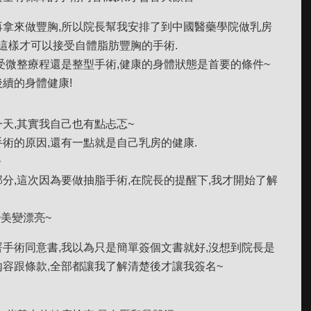
拿來做豐胸,所以院長幫我安排了到中國醫藥學院做乳房
,這樣才可以接受自體脂肪豐胸的手術.
受微整療程還是整型手術,健康的身體狀態是首要的條件~
續的身體健康!
天,其實我自己也有點忐忑~
術的原因,還有一點就是自己乳房的健康.
~
分,這次因為要做抽脂手術,在院長的提醒下,我才開始了解
變美變漂亮~
手術同意書,我以為只是簡單簽個文書就好,沒想到院長是
容跟條款,全部都讓我了解清楚後才讓我簽名~