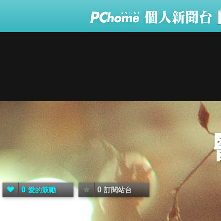
0
0
愛的鼓勵
訂閱站台