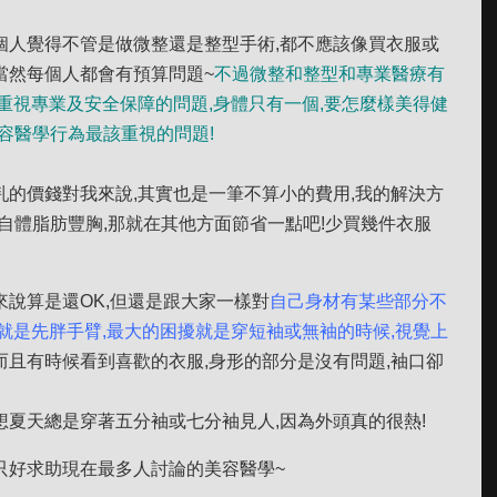
個人覺得不管是做微整還是整型手術,都不應該像買衣服或
當然每個人都會有預算問題~
不過微整和整型和專業醫療有
並重視專業及安全保障的問題,身體只有一個,要怎麼樣美得健
容醫學行為最該重視的問題!
乳的價錢對我來說,其實也是一筆不算小的費用,我的解決方
自體脂肪豐胸,那就在其他方面節省一點吧!少買幾件衣服
來說算是還OK,但還是跟大家一樣對
自己身材有某些部分不
候就是先胖手臂,最大的困擾就是穿短袖或無袖的時候,視覺上
,而且有時候看到喜歡的衣服,身形的部分是沒有問題,袖口卻
想夏天總是穿著五分袖或七分袖見人,因為外頭真的很熱!
只好求助現在最多人討論的美容醫學~