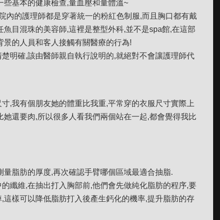
一些基本的健康檢查,量血壓和量體溫~
院內的護理師都是穿著統一的粉紅色制服,而且胸口都有戴
魚目混珠的美容師,這裡是整型外科,並不是spa館,在這部
背景的人員和客人接觸有關醫療的行為!
楚明確,該由醫師親自執行說明的,就絕對不會讓護理師代
寸,我有個朋友她的體重比我重,平常穿的衣服尺寸實際上
比她還要肉,所以很多人看我們兩個站在一起,都會覺得我比
測量脂肪的厚度,再次確認手臂哪個區域最適合抽脂.
的纖維,在抽出打入胸部前,他們會先做純化脂肪的程序,要
,這樣可以降低脂肪打入後產生鈣化的機率,提升脂肪的存