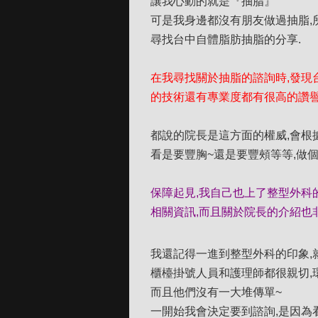
讓我心動的就是『抽脂』
可是我身邊都沒有朋友做過抽脂,
尋找台中自體脂肪抽脂的分享.
在我尋找關於抽脂的諮詢時,發現
的技術還有專業度都有很高的讚
都說的院長是這方面的權威,會根
看是要豐胸~還是要豐頰等等,做個
保障起見,我自己也上了整型外科
相關資訊,而且關於院長的介紹也
我還記得一進到整型外科的印象,
櫃檯掛號人員和護理師都很親切,
而且他們沒有一大堆傳單~
一開始我會決定要到諮詢,是因為