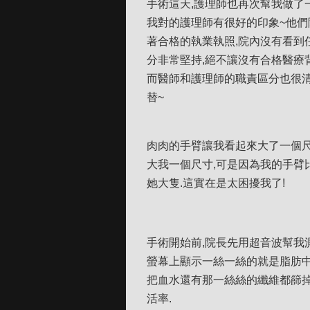
手術這天,護理師也再次幫我做了
我對的護理師有很好的印象~他們
著合格的執業執照,院內沒有看到任
分非常堅持,絕不讓沒有合格醫療
而醫師和護理師的職責區分也很清
替~
肉肉的手臂讓我看起來大了一個尺
大我一個尺寸,可是因為我的手臂
她大隻.這實在是太困擾我了!
手術開始前,院長先用超音波幫我
螢幕上顯示一絲一絲的就是脂肪中
把血水還有那一絲絲的纖維都篩掉
活率.