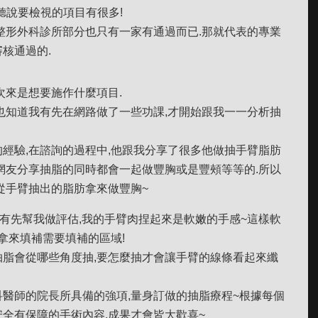
,聽說要檢視的項目有很多!
整形外科診所部分也只有一家有通過而已.那就代表的專業
核通過的.
次來是想要施作什麼項目.
也知道我有先在網路做了一些功課,才開始跟我一一分析抽
經驗,在諮詢的過程中,他跟我分享了很多他做抽手臂脂肪
網友分享抽脂的同時都會一起做豐胸或是豐頰等等的.所以
從手臂抽出的脂肪拿來做豐胸~
是有先幫我做評估,我的手臂肉捏起來是軟嫩的手感~這樣軟
拿來填補需要填補的區域!
脂會從哪些角度抽,要怎麼抽才會讓手臂的線條看起來纖
醫師的院長所具備的強項,量身訂做的抽脂療程~根據每個
全有保障的手術內容,成果才會皆大歡喜~