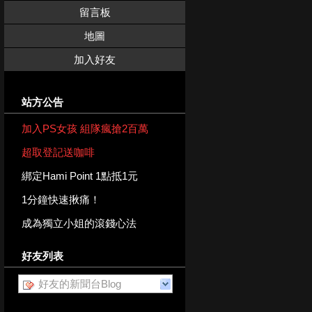
留言板
地圖
加入好友
站方公告
加入PS女孩 組隊瘋搶2百萬
超取登記送咖啡
綁定Hami Point 1點抵1元
1分鐘快速揪痛！
成為獨立小姐的滾錢心法
好友列表
好友的新聞台Blog