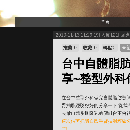
首頁
2019-11-13 11:29:19| 人氣121| 回應
推薦
0
收藏
0
轉貼
0
台中自體脂
享~整型外科
在台中整型外科做完自體脂肪豐胸
臂抽脂經驗好好的分享一下,從我
去做自體脂肪隆乳的價錢會不會很
這次借著把我自己手臂抽脂經驗
了!