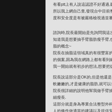
有看ptt上有人說這認證不好通過
所以我上網自己查,發現台中目前
度和安全度是有被嚴格檢視過並審
諮詢時,院長最開始是先詢問我這
知道我是想要抽手臂脂肪瘦手臂,
脂的概念~
院長在抽脂這領域真的有很豐富的
的個案,因為我在網路上都有看到
我一開始就有初步的想法,想要把
院長說這部分是OK的,但是他還
軟嫩嫩的,才是健康的脂肪,就可以
院長很詳細的說明他幫我做手臂抽
細瘦長.
這部分就是身為專業合法整型外科
人的條件做適當的建議以及提供安