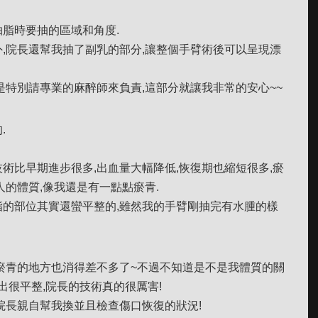
脂時要抽的區域和角度.
,院長還幫我抽了副乳的部分,讓整個手臂術後可以呈現漂
是特別請專業的麻醉師來負責,這部分就讓我非常的安心~~
.
術比早期進步很多,出血量大幅降低,恢復期也縮短很多,瘀
人的體質,像我還是有一點點瘀青.
的部位其實還蠻平整的,雖然我的手臂剛抽完有水腫的樣
瘀青的地方也消得差不多了~不過不知道是不是我體質的關
出很平整,院長的技術真的很厲害!
院長親自幫我換並且檢查傷口恢復的狀況!