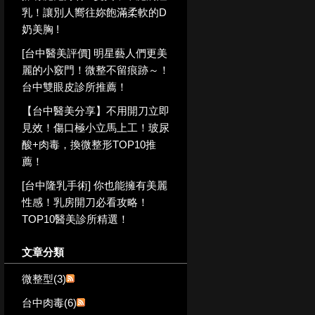
乳！讓別人嚮往妳飽滿柔軟的D
奶美胸 !
[台中醫美評價] 明星藝人們更美
麗的小竅門！微整不留痕跡～！
台中雙眼皮診所推薦！
【台中醫美分享】不用開刀立即
見效！傷口極小立馬上工！玻尿
酸+肉毒，換微整形TOP10推
薦！
[台中隆乳手術] 你也能擁有美麗
性感！乳房開刀必看攻略！
TOP10醫美診所精選！
文章分類
微整型(3)
台中肉毒(6)