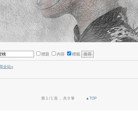
標題
內容
標籤
尋全站»
第 1 / 1 頁 ， 共 0 筆
▲TOP