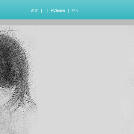
|
|
|
新聞
PChome
登入