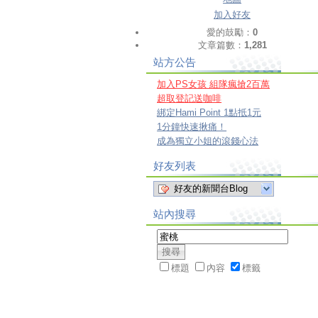
加入好友
愛的鼓勵：
0
文章篇數：
1,281
站方公告
加入PS女孩 組隊瘋搶2百萬
超取登記送咖啡
綁定Hami Point 1點抵1元
1分鐘快速揪痛！
成為獨立小姐的滾錢心法
好友列表
好友的新聞台Blog
站內搜尋
標題
內容
標籤