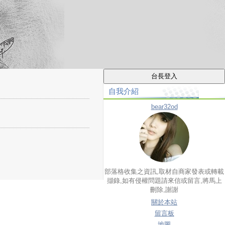
自我介紹
bear32od
部落格收集之資訊,取材自商家發表或轉載
擷錄,如有侵權問題請來信或留言,將馬上
刪除,謝謝
關於本站
留言板
地圖