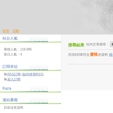
首頁
活動
站台人氣
站內文章搜尋：
搜尋結果
累積人氣：
119,995
蜜桃
當日人氣：
4
共找到0筆符合
的資料
搜
訂閱本站
RSS訂閱
(
如何使用RSS
)
加入訂閱
Kaza
連結書籤
目前沒有資料