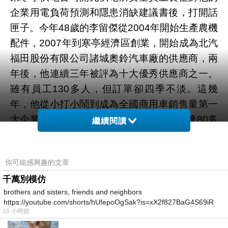
企業用電負荷預測和隱患消缺建議書後，打開話
匣子。今年48歲的李留傑從2004年開始生產農機
配件，2007年到寒亭經濟區創業，開始成為北汽
福田股份有限公司諸城奧鈴汽車廠的供應商，兩
年後，他連續三年被評為十大優秀供應商之一。
雖有員工130多人，但訂單卻四季不淡。這幾
年，他從小打小鬧到成為全國商用車銷售量第一
大企業北汽福田的知名供應商，配件型號達80多
繼續閱讀
種，而且裝配周期短，最害怕的是停電，讓他最
舒心的是不停電。他指著電泳漆池說：“這一池就
你可能感興趣的文章
值四五十萬，一刻不能斷電，一旦停電，就成瞭
千萬別模仿
廢物，真佘不起。”他給筆者算瞭一筆賬：如果停
brothers and sisters, friends and neighbors
一分鐘的電，企業就損失12
債務
00元。不停電就
https://youtube.com/shorts/hUfepoOgSak?is=xX2f827BaG4S69iR
是最好的服務。寒亭供電公司始終堅持這一理
18 小時前
https
念，想企業所想，急企業所急，解企業所盼。公
…