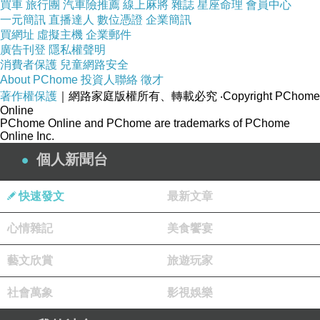
買車
旅行團
汽車險推薦
線上麻將
雜誌
星座命理
會員中心
線。“最近，我們企業一名員工獲得省級優秀員工
一元簡訊
直播達人
數位憑證
企業簡訊
買網址
虛擬主機
企業郵件
稱號，全市僅有7名。現在，北汽福田的輕卡全
廣告刊登
隱私權聲明
球銷量第一，諸城奧鈴是全國最大的輕卡生產
消費者保護
兒童網路安全
About PChome
投資人聯絡
徵才
商，而輕卡2噸以下的車架95%來自我們公司。
著作權保護
｜網路家庭版權所有、轉載必究
‧Copyright PChome
這多虧供電公司幫瞭大忙。” 李流傑對未來躊躇
Online
PChome Online and PChome are trademarks of PChome
滿志。
Online Inc.
個人新聞台
新聞來源http://news.hexun.com/2012-11-
14/147948417.html
快速發文
最新文章
房貸信貸增貸任何問題免費諮詢
心情雜記
美食饗宴
連江縣免保人貸款
新北市借錢救急信貸年息軍公教房屋貸款利率信
藝文欣賞
旅遊玩家
貸年息
社會萬象
影視娛樂
信貸台中西屯信貸房貸雲林四湖房貸