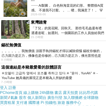
⋯⋯ Ai製圖 。 白色秋海棠花的幻形。 整體很Ai質
司每年制訂春、秋兩季檢修計劃，都事先征求企
感。 不過我不討厭。 。 ... 嗯，我滿意了！ 。 🐻
業意見，給企業留足調休時間。開展帶電檢修、
2026-08-06
昨中
錯時檢修，盡最大力量保證企業正常生產。定期
東灣踏青
組織技術人員上門診斷用電疑難問題，幫助制訂
「了兒」的賞花閣。回秋天。 那些毛毛蟲還有禮
遇通道呢，如遇到。一個園區的工作人員撿給我們
節能技改措施，給企業提供節能增效“金點
15 小時前
細賞。
子”。“今年夏天雷雨季節，我三天兩頭看到王師
錫杖無價值
傅路經門口巡線，我們的電工不方便的時候，他
。。。。。。我無價值 須親手執持錫杖才得以滅除煩惱 錫杖你修的，
隨叫隨到，忙完就走，我開會就要求員工們向他
己力因力是正力，佛像也是你修的，己力因力是正力，佛光普照也是
9 小時前
學習……” 年已58歲負責郭工線的開元供電所王
這個連結是本豬最愛看的肢體語言
長征師傅，有求必應，先後三次參與瞭該企業的
✳️모델이 고급차 옆에서 포즈를 취하고 있다.✳️ "윤아 , YunAh" ✳️ -
用電增容，給李流傑留下瞭“最美供電人”的印
YouTube 她具備的展現正是本豬為人所缺的最愛
7 小時前
象。充足的電，優質的服務，給李流傑創業增添
登入
註冊
瞭動力。日前，他又在廠子附近承包瞭占地20畝
PChome首頁
線上購物
24h購物
書店
露天拍賣
比比昂代購
新聞
/
氣象
股市
個人新聞台
廣告刊登
加入聯播網
全球購物
的廠房。他研制的新型專利產品，已通過全國最
買賣租屋
支付連
國際連
Pi 拍錢包
旅遊
服務中心
大的電動汽車廠傢的驗證，正在籌備新上生產