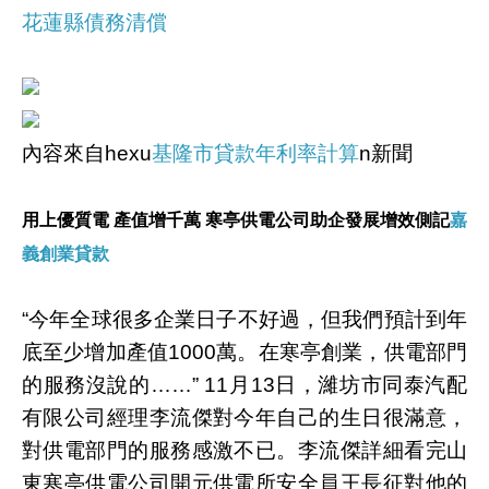
花蓮縣債務清償
內容來自hexu
基隆市貸款年利率計算
n新聞
用上優質電 產值增千萬 寒亭供電公司助企發展增效側記
嘉
義創業貸款
“今年全球很多企業日子不好過，但我們預計到年
底至少增加產值1000萬。在寒亭創業，供電部門
的服務沒說的……” 11月13日，濰坊市同泰汽配
有限公司經理李流傑對今年自己的生日很滿意，
對供電部門的服務感激不已。李流傑詳細看完山
東寒亭供電公司開元供電所安全員王長征對他的