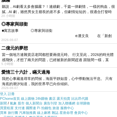
腦霧
聽說，AI劇看太多會腦霧？！連續劇，千篇一律劇情，一樣的狗血，很
但是我想
【Novaya?諾曼亞】《晴冉子》絲光綿雙人三件
膩...AI 劇，雖然男女主都長的差不多，但劇情短短的，很適合打發時
20 小時前
式床包組(粉)
在網路上買應該會比較便宜，
【Novaya?諾曼
◎專家與頭銜
亞】《晴冉子》絲光綿雙人三件式床包組(粉)
而且24小時
■寓言故事 ◎專家與頭銜
都能買，上網慢慢挑選，不用等店家開門也不用看店員臉
⊕潘文良 在「新創
2026-08-07
之谷」裡——
色
二億元的夢想
當一個地方連雜貨店老闆都想要兩億元時。 行文至此，2026的時光體
各大網路購物網為求有好業績都無所不用其極。因為momo
感飛快，才想了兩天的問題，已經被新的新聞趕過 跟陰間一樣，某
5 小時前
都有送300元或是500元的折價卷!所以我建議可以上momo
愛情三十六計，瞞天過海
購物網來購買(
【Novaya?諾曼亞】《晴冉子》絲光綿雙人
我把心事藏進尋常的問候，海面平靜如昔，心中悸動無法平息。 只有
三件式床包組(粉)
)
海底的潮汐知道，我的世界早已向你傾斜。
2026-08-07
登入
註冊
PChome首頁
線上購物
24h購物
書店
露天拍賣
比比昂代購
新聞
/
氣象
股市
個人新聞台
廣告刊登
加入聯播網
全球購物
買賣租屋
支付連
國際連
Pi 拍錢包
旅遊
服務中心
買車
旅行團
汽車險推薦
線上麻將
雜誌
星座命理
會員中心