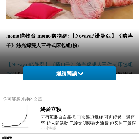
momo購物台,momo購物網:【Novaya?諾曼亞】《晴冉
子》絲光綿雙人三件式床包組(粉)
【Novaya?諾曼亞】《晴冉子》絲光綿雙人三件式床包組
繼續閱讀
(粉)
哪裡買最便宜.心得文.試用文.分享文行李箱/旅遊用品
分享推薦.好用.推薦.評價.熱銷.開箱文.優缺點比較
你可能感興趣的文章
前幾天在逛街的時候看到
【Novaya?諾曼亞】《晴冉子》
終於立秋
絲光綿雙人三件式床包組(粉)
覺得很心動而且正打算買
可有海豚白白靠攏 再次遙迢氣旋 可再饒過一遍窮
【Novaya?諾曼亞】《晴冉子》絲光綿雙人三件式床包組
弱 雖人間活動 已達文明極致之浪費 但又何干質樸
23 小時前
者 只能白白陪葬
(粉)