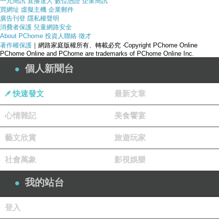
一元簡訊
直播達人
數位憑證
企業簡訊
買網址
虛擬主機
企業郵件
廣告刊登
隱私權聲明
消費者保護
兒童網路安全
About PChome
投資人聯絡
徵才
著作權保護
｜網路家庭版權所有、轉載必究
‧Copyright PChome Online
PChome Online and PChome are trademarks of PChome Online Inc.
個人新聞台
快速發文
最新文章
心情雜記
美食饗宴
藝文欣賞
旅遊玩家
社會萬象
影視娛樂
我的站台
登入
產品網址