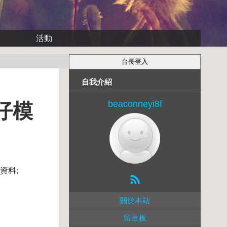
活動
自我介紹
beaconneyi8f
公仔模
資料;
關於本站
留言板