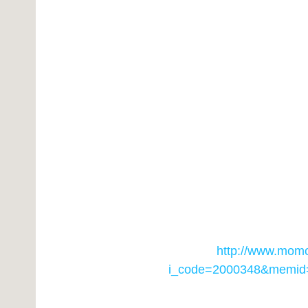
http://www.momo
i_code=2000348
&memid