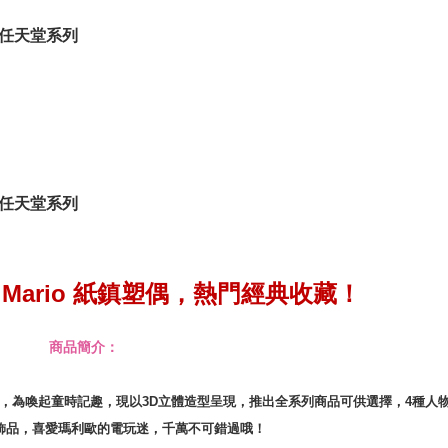
品任天堂系列
品任天堂系列
Mario 紙鎮塑偶
，熱門經典收藏
！
商品簡介：
全球至今，為喚起童時記趣，現以3D立體造型呈現，推出全系列商品可供選擇，4種
飾品，喜愛瑪利歐的電玩迷，千萬不可錯過哦！