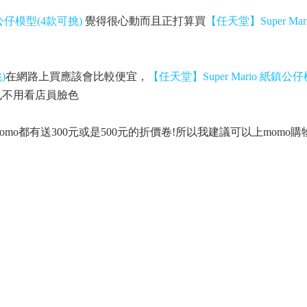
鎮公仔模型(4款可挑)
覺得很心動而且正打算買
【任天堂】Super Ma
)
在網路上買應該會比較便宜，
【任天堂】Super Mario 紙鎮公
也不用看店員臉色
o都有送300元或是500元的折價卷!所以我建議可以上momo