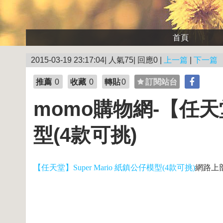
首頁
2015-03-19 23:17:04| 人氣75| 回應0 |
上一篇
|
下一篇
推薦
0
收藏
0
轉貼
0
訂閱站台
momo購物網-【任天堂
型(4款可挑)
【任天堂】Super Mario 紙鎮公仔模型(4款可挑)
網路上