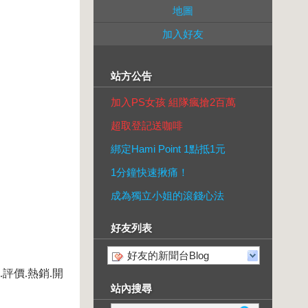
地圖
加入好友
站方公告
加入PS女孩 組隊瘋搶2百萬
超取登記送咖啡
綁定Hami Point 1點抵1元
1分鐘快速揪痛！
成為獨立小姐的滾錢心法
好友列表
好友的新聞台Blog
評價.熱銷.開
站內搜尋