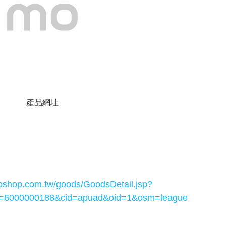
產品網址
shop.com.tw/goods/GoodsDetail.jsp?
=6000000188&cid=apuad&oid=1&osm=league