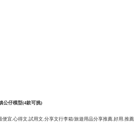
 紙鎮公仔模型(4款可挑)
便宜.心得文.試用文.分享文行李箱/旅遊用品分享推薦.好用.推薦.