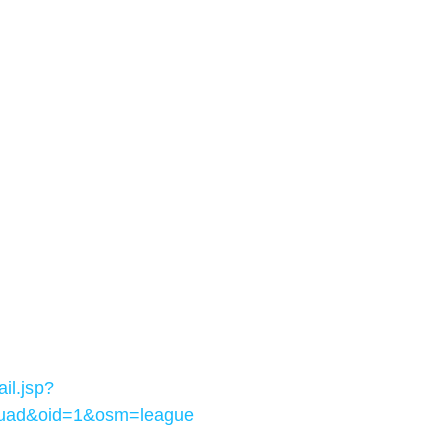
il.jsp?
uad&oid=1&osm=league