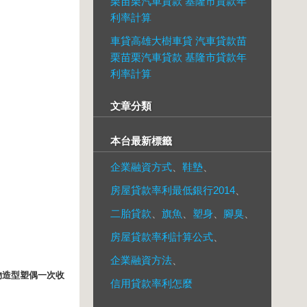
栗苗栗汽車貸款 基隆市貸款年
利率計算
車貸高雄大樹車貸 汽車貸款苗
栗苗栗汽車貸款 基隆市貸款年
利率計算
文章分類
本台最新標籤
企業融資方式
、
鞋墊
、
房屋貸款率利最低銀行2014
、
二胎貸款
、
旗魚
、
塑身
、
腳臭
、
房屋貸款率利計算公式
、
企業融資方法
、
人物造型塑偶一次收
信用貸款率利怎麼