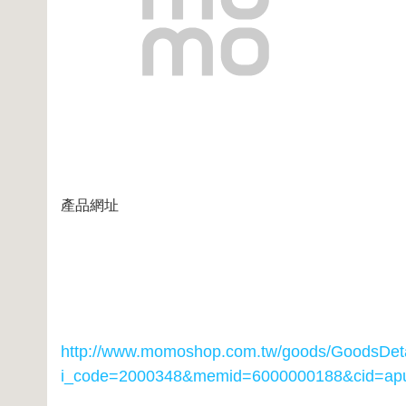
產品網址
http://www.momoshop.com.tw/goods/GoodsDeta
i_code=2000348
&memid=6000000188&cid=ap