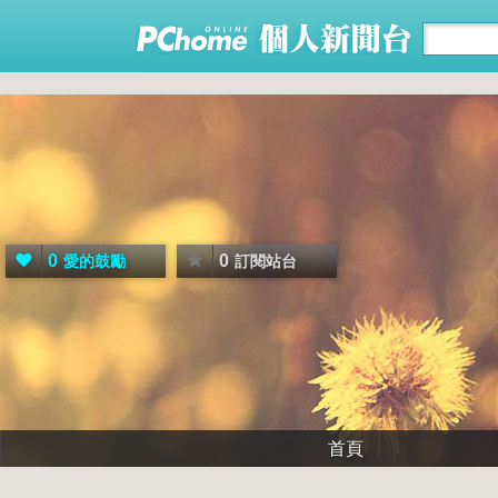
0
0
愛的鼓勵
訂閱站台
首頁