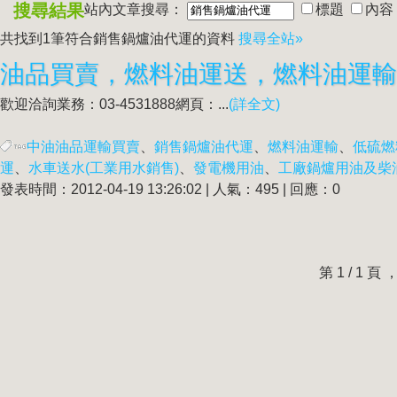
搜尋結果
站內文章搜尋：
標題
內容
共找到1筆符合
銷售鍋爐油代運
的資料
搜尋全站»
油品買賣，燃料油運送，燃料油運輸
歡迎洽詢業務：03-4531888網頁：...
(詳全文)
中油油品運輸買賣
、
銷售鍋爐油代運
、
燃料油運輸
、
低硫燃
運
、
水車送水(工業用水銷售)
、
發電機用油
、
工廠鍋爐用油及柴
發表時間：2012-04-19 13:26:02 | 人氣：495 | 回應：0
第 1 / 1 