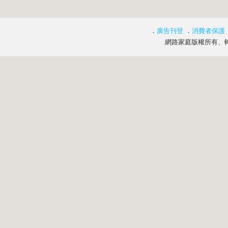
．
廣告刊登
．
消費者保護
網路家庭版權所有、轉載必究 