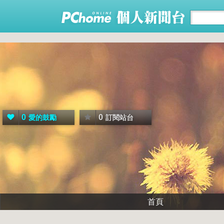
0
0
愛的鼓勵
訂閱站台
首頁