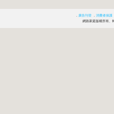
．
廣告刊登
．
消費者保護
網路家庭版權所有、轉載必究 