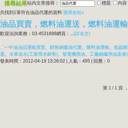
搜尋結果
站內文章搜尋：
標題
內容
共找到1筆符合
油品代運
的資料
搜尋全站»
油品買賣，燃料油運送，燃料油運輸
歡迎洽詢業務：03-4531888網頁：...
(詳全文)
中油油品運輸買賣
、
銷售鍋爐油代運
、
燃料油運輸
、
低硫燃
運
、
水車送水(工業用水銷售)
、
發電機用油
、
工廠鍋爐用油及柴
發表時間：2012-04-19 13:26:02 | 人氣：495 | 回應：0
第 1 / 1 