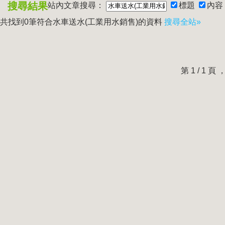
搜尋結果
站內文章搜尋：
標題
內容
共找到0筆符合
水車送水(工業用水銷售)
的資料
搜尋全站»
第 1 / 1 