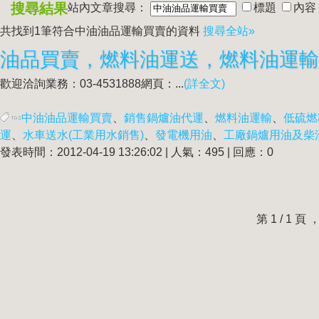
搜尋結果
站內文章搜尋：
標題
內容
共找到1筆符合
中油油品運輸買賣
的資料
搜尋全站»
油品買賣，燃料油運送，燃料油運輸
歡迎洽詢業務：03-4531888網頁：...
(詳全文)
中油油品運輸買賣
、
銷售鍋爐油代運
、
燃料油運輸
、
低硫燃
運
、
水車送水(工業用水銷售)
、
發電機用油
、
工廠鍋爐用油及柴
發表時間：2012-04-19 13:26:02 | 人氣：495 | 回應：0
第 1 / 1 