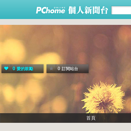
0
0
愛的鼓勵
訂閱站台
首頁