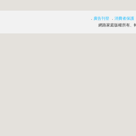
．
廣告刊登
．
消費者保護
網路家庭版權所有、轉載必究 