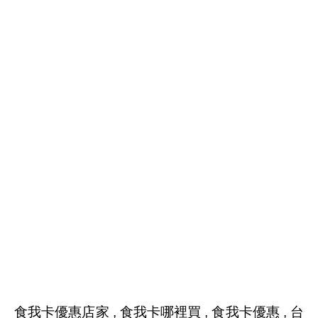
食我卡優惠店家 , 食我卡哪裡買 , 食我卡優惠 , 台