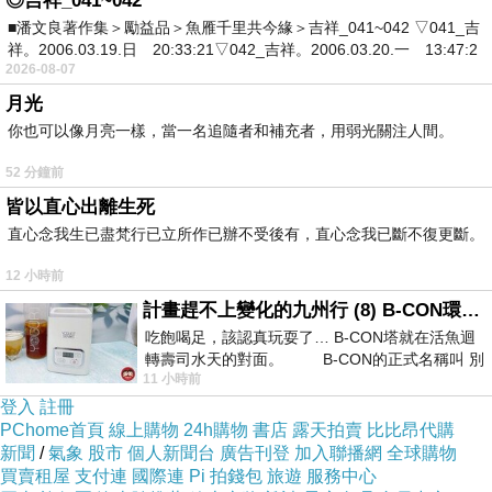
◎吉祥_041~042
Based Service），結合網路社群與行動應用，
■潘文良著作集＞勵益品＞魚雁千里共今緣＞吉祥_041~042 ▽041_吉
祥。2006.03.19.日 20:33:21▽042_吉祥。2006.03.20.一 13:47:2
為餐廳客戶帶來源源不絕的長期客源，也讓消費
2026-08-07
者一卡優惠通用全台餐廳，創造極大的價值。
月光
你也可以像月亮一樣，當一名追隨者和補充者，用弱光關注人間。
商品介紹
52 分鐘前
皆以直心出離生死
一切的故事，從宇宙中最「餓」的星球「食我
直心念我生已盡梵行已立所作已辦不受後有，直心念我已斷不復更斷。
星」開始，外星人伊特米來到了地球，為了瞭解
12 小時前
與收服人類，開發了一款 APP「EatMe食我」給
計畫趕不上變化的九州行 (8) B-CON環球塔
人類使用。這款 APP 除了讓人類更方便尋找好
吃飽喝足，該認真玩耍了… B-CON塔就在活魚迴
餐廳之外，還能讓每間餐廳都有優惠。而人類被
轉壽司水天的對面。 B-CON的正式名稱叫 別
11 小時前
吸引而使用了 APP 之後，就會被收服而變成
登入
註冊
「食我族人」！除此之外，他也用「長老」為
PChome首頁
線上購物
24h購物
書店
露天拍賣
比比昂代購
名，化身為部落客，架設「食我部落」網站，分
新聞
/
氣象
股市
個人新聞台
廣告刊登
加入聯播網
全球購物
買賣租屋
支付連
國際連
Pi 拍錢包
旅遊
服務中心
享他認為有吸引力的好餐廳藉此招收更多的族