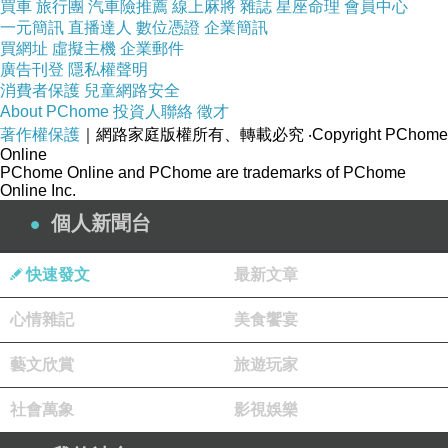
買車
旅行團
汽車險推薦
線上麻將
雜誌
星座命理
會員中心
人。
一元簡訊
直播達人
數位憑證
企業簡訊
買網址
虛擬主機
企業郵件
廣告刊登
隱私權聲明
而這一切，都是為了用美食收服地球，讓四處都
消費者保護
兒童網路安全
About PChome
投資人聯絡
徵才
能插上食我星族人的旗幟。，上食我卡 EatMe
著作權保護
｜網路家庭版權所有、轉載必究
‧Copyright PChome
Card團購 網站，就可以看到食我卡 EatMe Card,
Online
PChome Online and PChome are trademarks of PChome
食我卡優惠店家 , 食我卡哪裡買 , 食我卡優惠 , 台
Online Inc.
南食我卡 , 食我卡期限 , 食我卡優惠店家列表 ,食
個人新聞台
我卡 2012 , 食我卡 店家,團購,團購網站,團購美
食,美食團購,美食餐廳,即買即用,餐券,優惠券,優
快速發文
最新文章
惠,好康,折扣,台灣旅遊,SPA,線上購物都是有折價
心情雜記
美食饗宴
喔！>
<
藝文欣賞
旅遊玩家
最後選擇在這購買
Pizza Hut必勝客 - 宜蘭外送店
社會萬象
影視娛樂
的原因,是因為比較有保障,也不會遇到詐騙集團,
所以才選擇在這購入