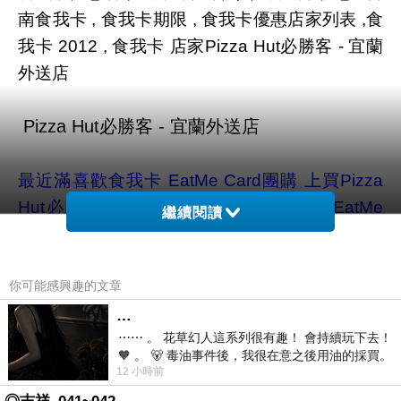
南食我卡 , 食我卡期限 , 食我卡優惠店家列表 ,食
我卡 2012 , 食我卡 店家Pizza Hut必勝客 - 宜蘭
外送店
最近滿喜歡食我卡 EatMe Card團購 上買
Pizza
Hut必勝客 - 宜蘭外送店
，因為食我卡 EatMe
繼續閱讀
Card 食我餐飲的核心價值是「讓天下沒有難開的
餐廳」。我們希望能為「餐廳消費者」與「餐飲
你可能感興趣的文章
業經營者」提供與設計創新的產品與消費體驗，
主要的產品為「食我卡」與「食我吃什麼」
…
⋯⋯ 。 花草幻人這系列很有趣！ 會持續玩下去！
APP，目前已經有超過2000家全國知名餐廳與食
🧡 。 🐻 毒油事件後，我很在意之後用油的採買。
我合作，超過10萬次下載與2萬個卡友會員，透
12 小時前
前天購買了我之前就很愛
過O2O(Online to Offline)與LBS（Location