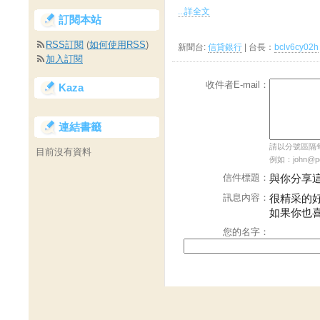
...詳全文
訂閱本站
RSS訂閱
(
如何使用RSS
)
新聞台:
信貸銀行
| 台長：
bclv6cy02h
加入訂閱
收件者E-mail：
Kaza
連結書籤
請以分號區隔每個
目前沒有資料
例如：john@pch
信件標題：
與你分享
訊息內容：
很精采的
如果你也
您的名字：