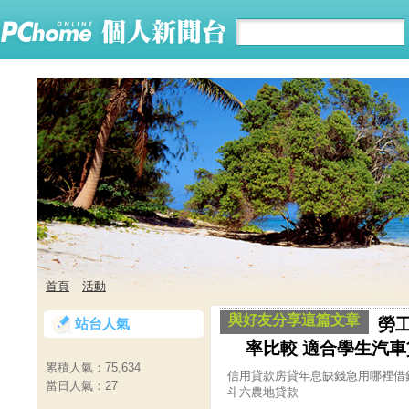
首頁
活動
與好友分享這篇文章
勞
站台人氣
率比較 適合學生汽
累積人氣：
75,634
信用貸款房貸年息缺錢急用哪裡借
當日人氣：
27
斗六農地貸款