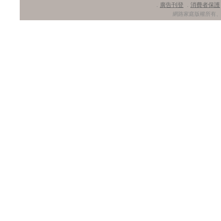
廣告刊登
消費者保護
．
．
網路家庭版權所有、轉載必究