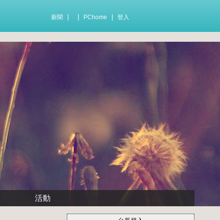
|
|
|
新聞
PChome
登入
活動