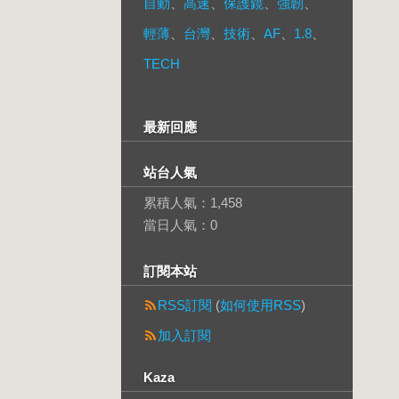
自動
、
高速
、
保護鏡
、
強韌
、
輕薄
、
台灣
、
技術
、
AF
、
1.8
、
TECH
最新回應
站台人氣
累積人氣：
1,458
當日人氣：
0
訂閱本站
RSS訂閱
(
如何使用RSS
)
加入訂閱
Kaza