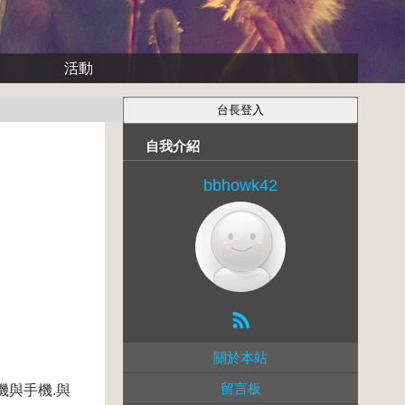
活動
自我介紹
bbhowk42
關於本站
留言板
機與手機.與