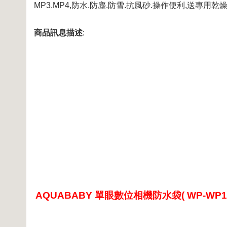
MP3.MP4,防水.防塵.防雪.抗風砂.操作便利,送專用乾
商品訊息描述
:
AQUABABY 單眼數位相機防水袋( WP-WP16