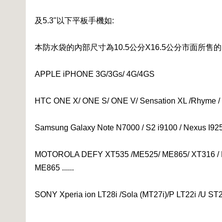
及5.3"以下平板手機如:
本防水袋的內部尺寸為10.5公分X16.5公分市面所售
APPLE iPHONE 3G/3Gs/ 4G/4GS
HTC ONE X/ ONE S/ ONE V/ Sensation XL /Rhyme / Inc
Samsung Galaxy Note N7000 / S2 i9100 / Nexus I9250 
MOTOROLA DEFY XT535 /ME525/ ME865/ XT316 / 
ME865 ......
SONY Xperia ion LT28i /Sola (MT27i)/P LT22i /U ST25i