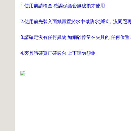
1.使用前請檢查.確認保護套無破損才使用.
2.使用前先裝入面紙再置於水中做防水測試，沒問題
3.請確定沒有任何異物.如細砂停留在夾具的 任何位置
4.夾具請確實正確嵌合.上下請勿顛倒