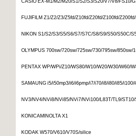
CASIO EX-M1/M2/M20/S1/S2/S3/S20/V7/V8/FS10/G
FUJIFILM Z1/Z2/Z3/Z5fd/Z10fd/Z20fd/Z100fd/Z200fd
NIKON S1/S2/S3/S5/S6/S7/S7C/S8/S9/S50/S50C/S
OLYMPUS 700sw/720sw/725sw/730/795sw/850sw/1
PENTAX WP/WPi/Z10/WS80/W10/W20/W30/W60/W
SAMAUNG i5/i50mp3/i6/i6pmp/i7/i70/i8/i80/i85/i10
NV3/NV4/NVi8/NVi85/NVi7/NVi100/L83T/TL9/ST10
KONICAMINOLTA X1
KODAK W570/V610/V70S/silice