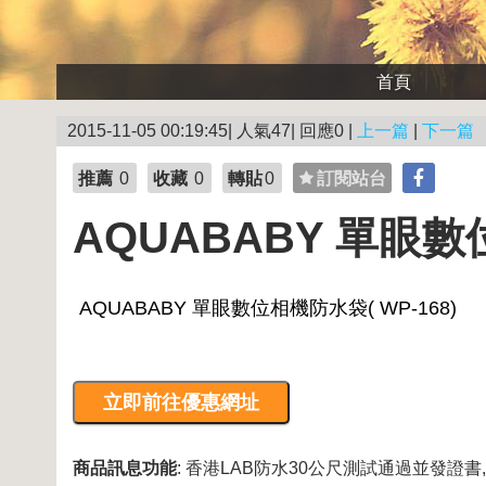
首頁
2015-11-05 00:19:45| 人氣47| 回應0 |
上一篇
|
下一篇
推薦
0
收藏
0
轉貼
0
訂閱站台
AQUABABY 單眼數位
商品訊息功能
: 香港LAB防水30公尺測試通過並發證