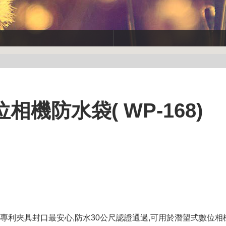
相機防水袋( WP-168)
書,專利夾具封口最安心,防水30公尺認證通過,可用於潛望式數位相