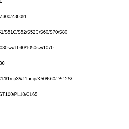
1
/Z300/Z300fd
51/S51C/S52/S52C/S60/S70/S80
030sw/1040/1050sw/1070
80
0/#1/#1mp3/#11pmp/K50/K60/D512S/
/ST100/PL10/CL65