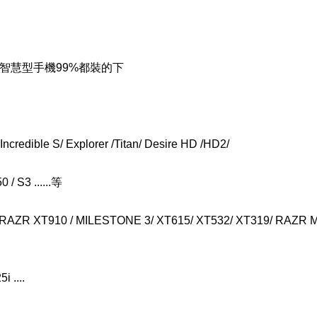
的智慧型手機99%都裝的下
redible S/ Explorer /Titan/ Desire HD /HD2/
/ S3 ......等
RAZR XT910 / MILESTONE 3/ XT615/ XT532/ XT319/ RAZR 
 ....