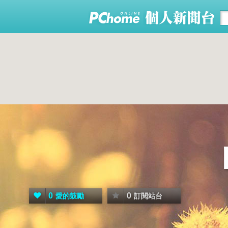
0
0
愛的鼓勵
訂閱站台