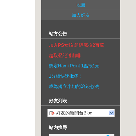
地圖
加入好友
站方公告
加入PS女孩 組隊瘋搶2百萬
超取登記送咖啡
綁定Hami Point 1點抵1元
1分鐘快速揪痛！
成為獨立小姐的滾錢心法
好友列表
好友的新聞台Blog
站內搜尋