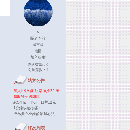
c
關於本站
留言板
地圖
加入好友
愛的鼓勵：
0
文章篇數：
2
站方公告
加入PS女孩 組隊瘋搶2百萬
超取登記送咖啡
綁定Hami Point 1點抵1元
1分鐘快速揪痛！
成為獨立小姐的滾錢心法
好友列表