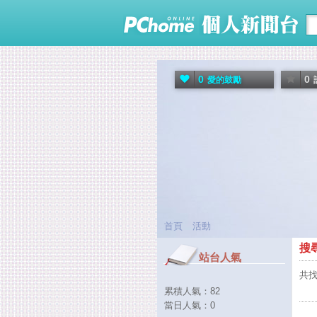
0
0
愛的鼓勵
首頁
活動
搜
站台人氣
共找
累積人氣：
82
當日人氣：
0