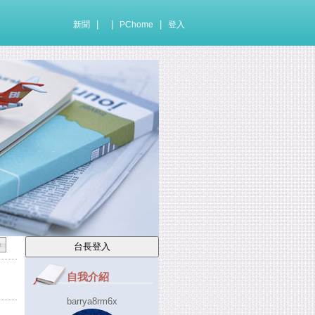
|
|
|
新聞
PChome
登入
自我介紹
barrya8rm6x