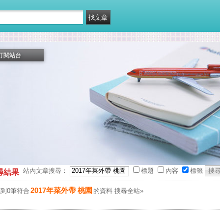
訂閱站台
站內文章搜尋：
標題
內容
標籤
尋結果
2017年菜外帶 桃園
到0筆符合
的資料
搜尋全站»